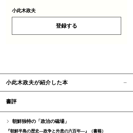
小此木政夫
登録する
小此木政夫が紹介した本
書評
朝鮮独特の「政治の磁場」
『朝鮮半島の歴史―政争と外患の六百年―』（書籍）