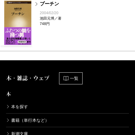
プーチン
2004/02/20
池田元博／著
748円
本・雑誌・ウェブ
一覧
本
本を探す
書籍（単行本など）
新潮文庫