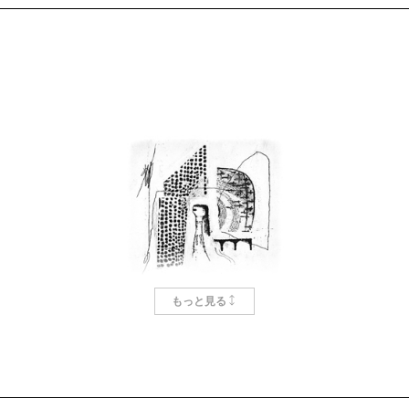
のもうひとつの世界にいる。そこでは人は影を持たな
い。時間が存在せず、音楽も映画もなく、図書館には
本ではなく古い夢が並んでいて、冬になると街の内外
を行き来する単角獣たちは死んでいく。人は夢を見な
いし涙を流さない。そして死なない。かつてのガール
フレンドは、だから十六歳のまま、その世界で暮らし
ている。その世界で生きる決意をしたのに、語り手は
なぜか現実世界に戻ってしまう。
第二部には、現実世界に生きる意味を見いだせない
（見いだせなかった）人たちが登場する。決意と裏腹
に現実に帰された「私」もそうだし、「私」がしたし
もっと見る
くなるもと図書館長もそうだった。現実世界のルール
から外れている少年も登場する。彼らは現実世界でな
い場所を求めている。