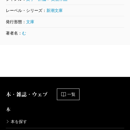
くなって浅い眠りの日々が続いた。
レーベル・シリーズ：
新潮文庫
そのせいで、制作の過程は記憶がぼんやりしていて
発行形態：
文庫
正確には覚えていない。本当のことを言えば、なんだ
か自分が作ったような気がしなかった。終わりのない
著者名：
む
旅に悪戦苦闘していたはずなのにあっさりゴールした
ような、気がついたら突然ぽろっと転がり落ちて出て
きたような不思議な感覚だった。まるで他の誰かの手
を借りて出来上がったみたいに……。『街とその不確
かな壁』のために作った銅版画は、イメージがまるで
生きていて、膨らんでいくような、詩的な絵にしたか
本・雑誌・ウェブ
一覧
った。その人が見るたびにドローイングの揺れる線が
ざわざわと動きだして、奇妙な形は意味をもったり、
本
ときには意味を失ったりしながら、印象を変化させて
本を探す
くれる生き物のように。それがぼくが体験したこの物