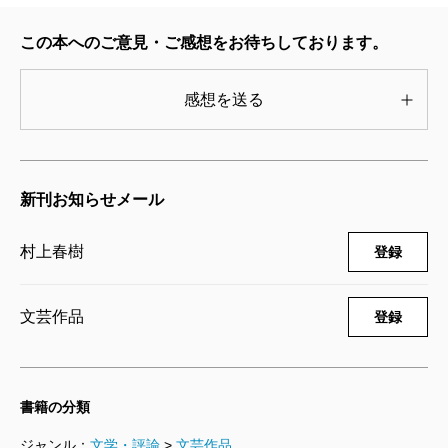
しかしそう思うと、不思議にやすらかな気持ちにもな
じがした。
る。
こうしてぼくは版画の下絵を、金の箔押しになるカ
この本へのご意見・ご感想をお待ちしております。
この小説の核は1980年に発表された中編小説だとあ
バーがどう見えるのか確認するために、何度も白黒を
とがきに書かれていて、私はそのことに驚き続けてい
感想を送る
反転させながら描いていった。積み木をつんで、白黒
る。この完璧な壁に囲まれた世界は、作家の内に在り
を入れ替える。線をいれて、また積み木をつんで、ま
続けている。幾度書いても失われず、年月もそれに手
た白黒を入れ替える。同じ絵なのに反転させると全く
出しができない。この小説を読むということは、確固
違う印象になる。白と黒、表と裏……繰り返される反
新刊お知らせメール
として存在しているその壁の内側へ、否応なく連れて
転作業を続けているうちに、表裏一体の現実と非現実
村上春樹
登録
いかれる体験を意味している。帰還できないかもしれ
の世界を行き来するこの物語と響き合って、いつのま
なくとも。
にか少しずつ今のぼくと混ざり合っていくようだっ
文芸作品
登録
た。どちらが物語の世界でどちらが現実なのだろ
う……？
（かくた・みつよ 作家）
波 2023年5月号より
書籍の分類
単行本刊行時掲載
疾走するような制作のなかでだんだん周りが見えな
ジャンル：
文学・評論
>
文芸作品