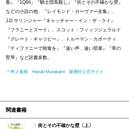
はない。
集』『1Q84』『騎士団長殺し』『街とその不確かな壁』
そのうちときどき、面白いものが現れたと興奮す
しかし小説の「私」や毎日図書館に通う少年は、死
などの小説の他、『レイモンド・カーヴァー全集』、
る。でも、朝起きて見るとぜんぜん違うと頭を抱え
すら超越した、もうひとつの世界があると知ってい
J.D.サリンジャー『キャッチャー・イン・ザ・ライ』
る……。ちょっと気分を変えて、小説に登場する具体
る。描かれるその世界は私にとって魅力的な場所では
『フラニーとズーイ』、スコット・フィッツジェラルド
的なモチーフを置いてみる。
ないが、彼らはそちらのほうが本当かもしれないとも
『グレート・ギャツビー』、トルーマン・カポーティ
針のない時計台、輝かしい金色の毛に覆われた単角
思っている。でも彼らに選ぶ自由は与えられていな
『ティファニーで朝食を』『遠い声、遠い部屋』『草の
獣、一本の美しい川とそこに架かるアーチ型の石造り
い。意志によって行き来はできない。
竪琴』など訳書多数。
の橋、曲がりくねった石畳の通り……。小さな光がな
では、それ以外では選ぶ自由はあるのだろうかと私
村上春樹 Haruki Murakami 新潮社公式サイト
かなか現れてくれない。いったいどこが終わりでどこ
はふと考える。現実に戻された「私」が仕事を辞め、
へ行けば正解に辿り着けるのか、物語の中で迷子にな
福島の山間の図書館で働くのは、選んでそうしている
っていつまでも彷徨い続けてるみたいに。心細い気持
というより、見えざる何かの導きによってそうなって
ちを抱えながら、不安でたまらなくなってくる。
いる。だれかと出会う、呪いのような恋に落ちる、だ
関連書籍
れかを失う、暮らす場所を変える、そのすべて、じつ
のところ、選べない。私たちが自由意志で選んでいる
そんな日々を何日も繰り返して、ふと、ひとつの形
街とその不確かな壁〔上〕