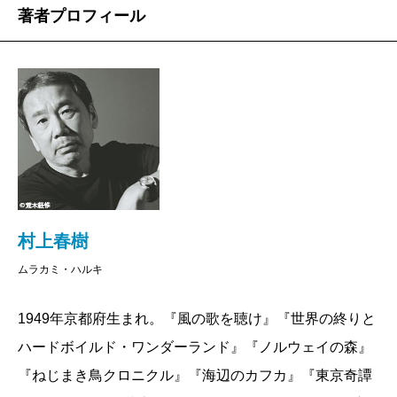
壁に囲まれた世界はいかにも不気味で、黄泉の国を
線がざわざわと動きだす
著者プロフィール
思わせるのだが、そこで暮らす自分が「本当のわた
し」だというガールフレンドの言葉を信じるならば、
装画の銅版画をめぐって
プラトンの説くイデア界みたいなものなのかもしれな
い。そちらが本質であり、現実世界で私たちが目にす
タダジュン
るものはそれらの影で、私たち自身が仮の姿である。
あまりに大きな喪失を抱えてしまった場合、人はこ
ぼくはいつもきっかけが創造できない。だから絵を
ちらの世界に生きる意味を見失う。この現実で、心も
描くときの出だしは自分から創造せずに、ストックし
しくは意識があるかぎり、喪失は埋められない。その
村上春樹
ているテクスチャーや気になる模様のマチエールを置
ことに耐えられず、生きることを放棄する人もいるけ
ムラカミ・ハルキ
いてみることからはじまる。絵を描くというよりも、
れど、でもたいていの場合、喪失を抱えたままこちら
絵を作る気持ちでコラージュするみたいに、積み木を
側で生きる。いのちを断つことは、べつの世界にいく
1949年京都府生まれ。『風の歌を聴け』『世界の終りと
つみ上げて構築していく感じに近いかもしれない。そ
ことではないと知っているからだ。万が一にもそんな
ハードボイルド・ワンダーランド』『ノルウェイの森』
こに新たなマチエールや線を足しては引いてを繰り返
世界があったとして、そこで死者に会えるという保証
『ねじまき鳥クロニクル』『海辺のカフカ』『東京奇譚
していく。