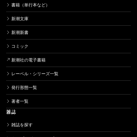
語だったから。版画は作ったその人の気持ちも一緒に
書籍（単行本など）
刷りあがると思っている。この版画に残った痕跡がど
新潮文庫
こかで誰かの心をそっと揺らして、小さな入り口の一
新潮新書
つになってくれればいいなと思った。
コミック
今、完成したばかりの本を手に取ってそっと撫でて
新潮社の電子書籍
みる。本棚に飾ってゆっくり眺める。吸い込まれるよ
レーベル・シリーズ一覧
うな真っ黒なカバーの中で、絵が金色に反射する。こ
れ自分が描いたのかな？ と実感が湧かずにいると、
発行形態一覧
インクで汚れた作業机の上で刷られたあとの銅版が鈍
著者一覧
く光っているのが見えた。
雑誌
雑誌を探す
（ただ・じゅん 版画家／イラストレーター）
波 2023年5月号より