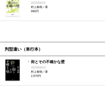
と思いこんでいるものごとは、本当の世界ですでに決
を画面に置いてみる。それはドットが密集した壁のよ
2025/04/23
村上春樹／著
定されていることなのかもしれない。興味深いのは、
うな家のような生き物のような不思議で抽象的な形だ
990円
だれによって決められたのかわからない点だ。この小
った。すると突然、妙な魅力が生まれた気がした。
説に神的存在は登場しない。
上手く言えないけれど、それまでの絵はふわふわと
『世界の終りとハードボイルド・ワンダーランド』に
画面から不安定に浮いていたのに、その形が置かれた
は、この壁に囲まれた世界の詳細な地図が付いてい
瞬間、そこに根っこが生えたのだ。力強くもあり奇妙
る。その世界にのみこまれまいと、計算士の「私」は
なユーモアが見え隠れしてる。
判型違い（単行本）
いのちからがら地上へと脱出するし、壁のなかで暮ら
ようやく掴んだこの奇妙な魅力が逃げてしまわない
す「僕」も現実世界を選ぶ。しかしこの小説における
ように、必死で捕まえながらまた積み木をつみ上げて
街とその不確かな壁
2023/04/13
「街」は、現実世界のすぐ近くにあり、そこから私た
いく。この密集したドットに不思議と吸い寄せられる
村上春樹／著
ちは逃れられない。いや、私たち自身の奥深くに、す
2,970円
ようにして、他の形が自然に向こうから近づいてく
でにあるのかもしれない。そしてそこには、私たちが
る。一つ、また一つ……。最後に女性の姿を中心に置
失った多くのものや人が、時間という概念から解放さ
くと、やっと絵に命が生まれた。というか、ずっと足
れて存在している。小説に描かれる街は不気味だが、
りなかった欠片がようやくあるべき場所にはまった感