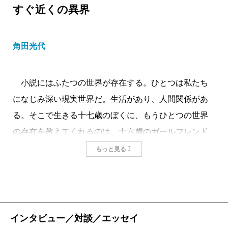
すぐ近くの異界
角田光代
小説にはふたつの世界が存在する。ひとつは私たち
になじみ深い現実世界だ。生活があり、人間関係があ
る。そこで生きる十七歳のぼくに、もうひとつの世界
の存在を教えてくれるのは、十六歳のガールフレンド
である。彼女は、この現実にいる自分はほんものでは
もっと見る
なく、そのもうひとつの世界、「高い壁に囲まれた
街」に暮らしているのがほんものの自分だと言う。そ
してあるとき、彼女は忽然と姿を消す。
四十五歳になった「ぼく」は穴に落ち、気づくとそ
インタビュー／対談／エッセイ