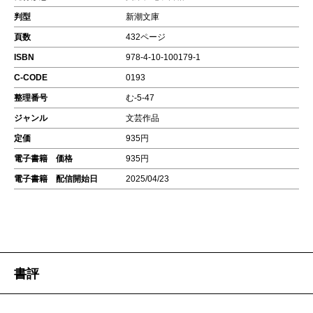
判型
新潮文庫
頁数
432ページ
ISBN
978-4-10-100179-1
C-CODE
0193
整理番号
む-5-47
ジャンル
文芸作品
定価
935円
電子書籍 価格
935円
電子書籍 配信開始日
2025/04/23
書評