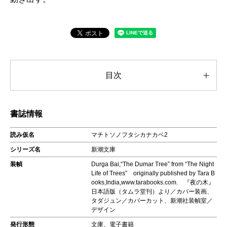
目次
書誌情報
読み仮名
マチトソノフタシカナカベ2
シリーズ名
新潮文庫
装幀
Durga Bai,“The Dumar Tree” from “The Night
Life of Trees” originally published by Tara B
ooks,India,www.tarabooks.com. 『夜の木』
日本語版（タムラ堂刊）より／カバー装画、
タダジュン／カバーカット、新潮社装幀室／
デザイン
発行形態
文庫、電子書籍