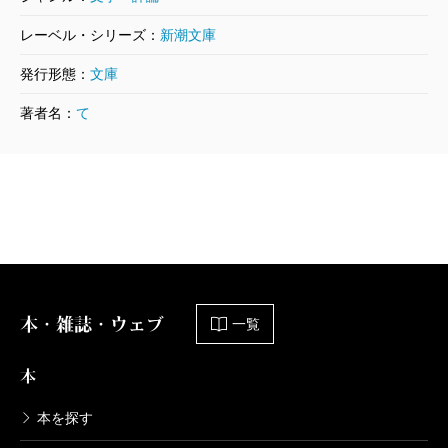
だが、加速すれども暴走はしない。著者によって物
レーベル・シリーズ：
新潮文庫
語はしっかりと制御されているのだ。例えば、著者は
発行形態：
文庫
冴子の特殊能力を万能の力には仕立てず、様々な制約
著者名：
て
を合理的に加えている。そうすることで、この特殊能
力がいつのまにかリアルなものとして読者の心に根を
下ろすのだ。そのうえで著者は、特殊能力と現実の融
合を図る。特殊能力であるが故に冴子が獲得した情報
（これがまた想像を超越して醜悪な情報だったりす
る）を証拠として活かせないなか、それを現実の警察
捜査にどう反映するかに三人は知恵を絞るのだ。これ
本・雑誌・ウェブ
一覧
が本書に警察小説としての新鮮さをもたらしてくれ
本
る。そう、きちんと制御されているのである。
こうした設定によって特殊能力と警察小説を一体化
本を探す
させたうえで、著者は三人に大きな事件をぶつける。