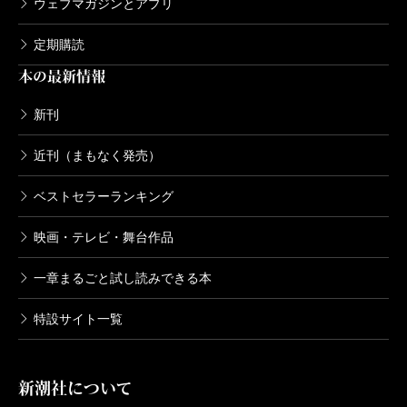
ウェブマガジンとアプリ
そしてなにより魅力的なのが、展開だ。バイク事故
定期購読
の調査から一家四人惨殺事件の捜査への流れが自然で
本の最新情報
あり、その後、闇の奥に隠されていた更なる闇に迫っ
ていく流れも、意外性と説得力を兼ね備えている。強
新刊
引に意外な方向にハンドルを切るのではなく、それま
近刊（まもなく発売）
でに読者に提示した情報を活かして、しかも読者の予
ベストセラーランキング
想を超える方向へとエピソードを連ねていくのだ。人
物造形と筆力と展開がいずれも優れている本作、夢中
映画・テレビ・舞台作品
になって読み進むしかない。
一章まるごと試し読みできる本
さらに付け加えるならば、書くべきこととそうでな
いことの整理が行き届いている点も新人らしからぬ特
特設サイト一覧
長だ。例えば、弓削自身に係わる事件については、本
筋を際立たせるべく、抑制のきいた描写となってい
新潮社について
る。なんとも“大人な”バランス感覚である──ちなみに