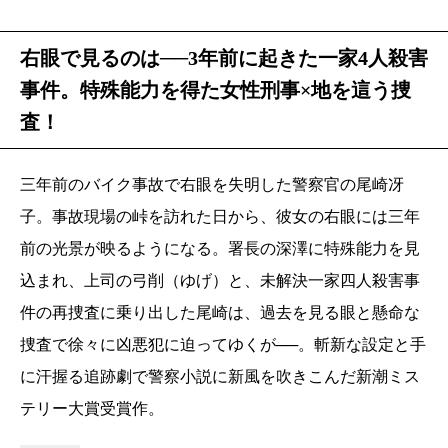
右眼で見るのは──3年前に起きた一家4人殺害
事件。特殊能力を得た女性刑事×地を這う捜
査！
三年前のバイク事故で右眼を失明した警察官の尾崎冴
子。事故現場の峠を訪れた日から、彼女の右眼には三年
前の光景が映るようになる。署長の深澤に特殊能力を見
込まれ、上司の弓削（ゆげ）と、未解決一家四人殺害事
件の再捜査に乗り出した尾崎は、過去を見る眼と懸命な
捜査で徐々に凶悪犯に迫ってゆくが──。斬新な設定と手
に汗握る追跡劇で警察小説に新風を吹きこんだ新潮ミス
テリー大賞受賞作。