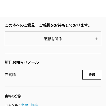
前からの知り合いであった。深澤が弓削のもとで新人
現場研修の九ヶ月を過ごしていた際、冴子も同じ班の
メンバーとして動いていたのだ。そんな三人は、“継続
この本へのご意見・ご感想をお待ちしております。
捜査支援室”という組織を新設してチームを組むことに
なるのだが、そのきっかけは冴子にあった。
感想を送る
事故から三年。冴子は初めてバイク事故の現場を訪
れた。そこで彼女は右眼に光を感じ、そして“過去”を観
た。彼女の右眼は、自分と婚約者を乗せたバイクを目
新刊お知らせメール
撃し、その前を横切る黒い影を目撃し、その黒い影を
寺嶌曜
操っていた人物たちを目撃したのだ。
登録
彼女はその“三年前を観る”という特殊能力の存在を弓
削と深澤に実証し、バイク事故の犯人の逮捕に向けて
書籍の分類
動き出す。そして、物語もどんどんと加速していくの
ジャンル：
だ。
文学・評論