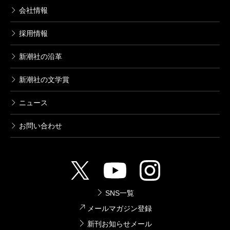
会社情報
著者は1958年生まれのグラフィックデザイナーだ。
さて、この『キツネ狩り』は、第九回新潮ミステリ
採用情報
ー大賞受賞作なのだが、そうした冠で訴求せずとも、
新潮社の沿革
この小説は読者の支持を強く集めるであろう。寺嶌曜
新潮社の文学賞
という破格の新人の誕生を喜びたい。
ニュース
（むらかみ・たかし 書評家）
お問い合わせ
波 2023年4月号より
単行本刊行時掲載
SNS一覧
メールマガジン登録
新刊お知らせメール