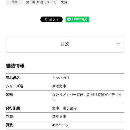
受賞
第9回 新潮ミステリー大賞
目次
書誌情報
読み仮名
キツネガリ
シリーズ名
新潮文庫
装幀
なたり／カバー装画、新潮社装幀室／デザイ
ン
発行形態
文庫、電子書籍
判型
新潮文庫
頁数
496ページ