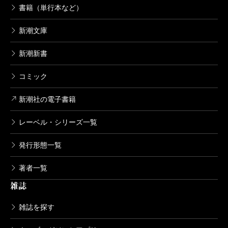
書籍（単行本など）
一家四人惨殺事件だ。深澤は、未解決のまま三年が経
過していたこの事件に、冴子の能力で突破口を見出そ
新潮文庫
うとするのだ。そこから先──具体的には第二章から第
新潮新書
五章、そしてエピローグまで──物語がどう進んでいく
コミック
かは、是非とも本書でお愉しみ戴きたいので詳述は避
けるが、まあ見事な出来映えだ。三人の個性が際立つ
新潮社の電子書籍
とともに、それぞれの能力や性格が捜査を進めるうえ
レーベル・シリーズ一覧
で補完関係として機能している。悪役の造形もまた達
者だ。ロジカルには説明しきれない不気味な悪意を、
発行形態一覧
読者は確かに感じられるのである。また、文章表現も
著者一覧
優れている。それ故に冴子が目撃する凄惨な殺人シー
雑誌
ンはそのまま読者を直撃することになるし、戦闘シー
雑誌を探す
ンでは刃のスリルを体感することになる。覚悟された
い。