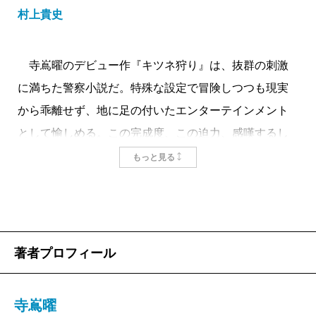
村上貴史
寺嶌曜のデビュー作『キツネ狩り』は、抜群の刺激
に満ちた警察小説だ。特殊な設定で冒険しつつも現実
から乖離せず、地に足の付いたエンターテインメント
として愉しめる。この完成度、この迫力、感嘆するし
かない。
もっと見る
N県の警察官の尾崎冴子は三年前、婚約者が運転する
バイクに乗車中、転倒事故を経験した。その事故で婚
約者は命を落とし、冴子は右眼の視力を失った。それ
を契機に彼女は六年半在籍した刑事課を離れ、警務課
著者プロフィール
に異動した。そのバイク事故は自損として扱われてい
るが、彼女は納得しておらず、現在も休日を利用する
寺嶌曜
などして、事故原因を調べている。バイクの直前を横