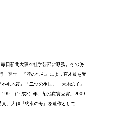
ネスのパートと、原始的な嫉妬が家族間で
トの双方に身体が震える大傑作である。映
的なモンスターである万俵大介を描くため
きくない悲劇の男、万俵鉄平を主人公に据
のお客様に感情移入させるには、等身大の
が跋扈するこの作品世界において、唯一、
業。毎日新聞大阪本社学芸部に勤務。その傍
平を主人公にしたいと語った僕を、山崎先
刊行。翌年、『花のれん』により直木賞を受
つもりは一切ない。勝算はいかほどおあり
『不毛地帯』『二つの祖国』『大地の子』
計の機構のように感情を計算しつくした上
991（平成3）年、菊池寛賞受賞。2009
せないぞと、我々の覚悟を問われたのであ
受賞。大作『約束の海』を遺作として
た構成案を滔々と説明した。先生の険しい
はスタートした。
ったところ、かの志摩観光ホテルから取