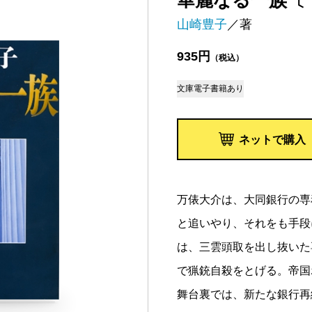
華麗なる一族〔
山崎豊子
／著
935円
（税込）
文庫
電子書籍あり
ネットで購入
万俵大介は、大同銀行の専
と追いやり、それをも手段
は、三雲頭取を出し抜いた
で猟銃自殺をとげる。帝国
舞台裏では、新たな銀行再