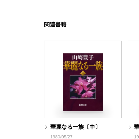
関連書籍
華麗なる一族〔中〕
1980/05/27
19