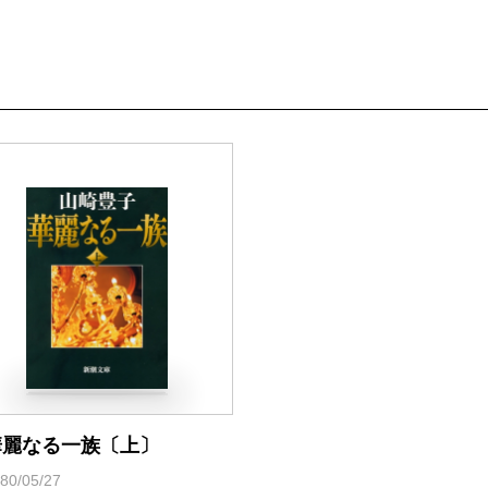
寄せて下さったイセエビのお刺身をふるまって下さり
みた物語の再構築にようやく納得されたのだ。その笑
もう一作は、
天童荒太
先生の新潮文庫版『
家族狩り
る。次々に起こる凄惨な一家心中事件の細やかな違和
人事件ではないかと気づき謎を追う刑事と、事件に巻
童福祉司と教師の姿を描いたサスペンスであり、人間
る。映像化に当たっては、天童先生が、今、リライト
ば、こう描くのではないか、というその一点を核とし
原作を頭の中にすべて叩き込み、天童先生が、この作
時の心象風景を垣間見ようと願った。この問題だらけ
族狩り』を届けなければならないと志した天童先生の
華麗なる一族〔上〕
共有せねば、この作品の映像化は意味がない。不遜に
80/05/27