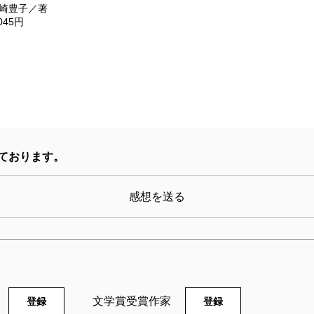
崎豊子／著
か月も泊まり込み、脚本家の大石静先生や演出の坪井
,045円
僕らを見かねて、天童荒太先生が、台本の一部を加筆
ーになるシーンの台詞に加えて、必ず励ましの言葉や
が添えられていて、それは嵐の中に、それでも確かに
くださった。僕はテレビドラマの制作者にすぎないが
仕事に就いているのだという作品に出会うことがある
ております。
たのである。
感想を送る
最後に、いつか映像化
先生の『
沈黙
』だ。
江戸時代のキリスト教
在や信教の意味を問うと
文学賞受賞作家
登録
登録
あやふやな、しかし時と