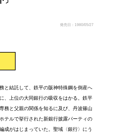
下〕
発売日：1980/05/27
務と結託して、鉄平の阪神特殊鋼を倒産へ
に、上位の大同銀行の吸収をはかる。鉄平
専務と父親の関係を知るに及び、丹波篠山
ホテルで挙行された新銀行披露パーティの
編成がはじまっていた。聖域〈銀行〉にう