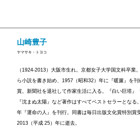
想の相克という近代ビジ
濃密に織りなされるパー
像化に当たっては、圧倒
に、原作ではそこまで大
山崎豊子
えようと考えた。テレビ
ヤマサキ・トヨコ
人物が必要だ。魑魅魍魎
（1924-2013）大阪市生れ。京都女子大学国文科卒
理想に生き悲劇に死す鉄
ら小説を書き始め、1957（昭和32）年に『暖簾』を
生は「私は負け戦に乗る
賞。新聞社を退社して作家生活に入る。『白い巨塔』
ですか」と、驚く程大きな声で糺された。繊細な腕時
『沈まぬ太陽』など著作はすべてベストセラーとなる。1
で津波の如きうねりへと編んだ物語を簡単には改変さ
年『運命の人』を刊行。同書は毎日出版文化賞特別賞
る。勿論、僕らも引けない。渾身の想いで考え尽くし
2013（平成 25）年に逝去。
顔は変わらないまま、仲立ちの方々の尽力により制作
最終回の放送が終わり、山崎先生にお礼のご挨拶に伺