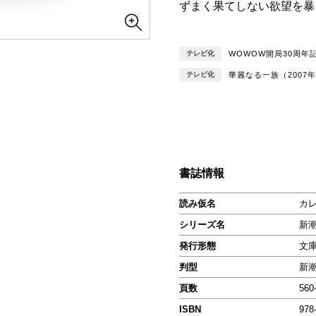
ずまく果てしない欲望を暴
テレビ化
WOWOW開局30周年
テレビ化
華麗なる一族（2007
書誌情報
読み仮名
カ
シリーズ名
新
発行形態
文
判型
新
頁数
56
ISBN
978