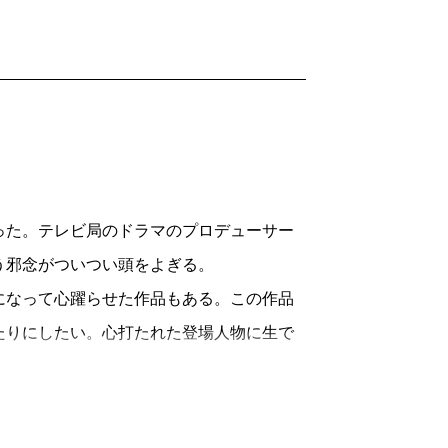
た。テレビ局のドラマのプロデューサー
う邪念がついつい頭をよぎる。
なって心躍らせた作品もある。この作品
たりにしたい。心打たれた登場人物に生で
二つの
新潮文庫
作品をご紹介したい。
先生の『華麗なる一族』である。欲望と理