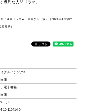
く熾烈な人間ドラマ。
記念「連続ドラマW 華麗なる一族」（2021年4月放映）
年1月放映）
レイナルイチゾク3
潮文庫
庫、電子書籍
潮文庫
0ページ
-4-10-110414-0