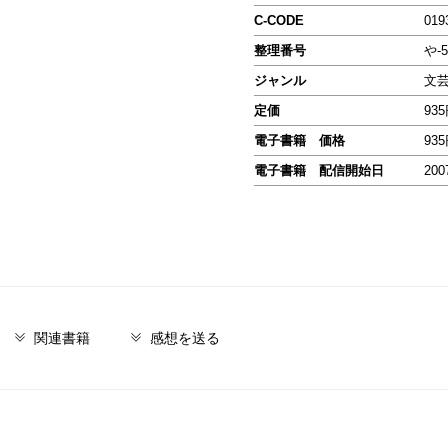
C-CODE
019
整理番号
や-5
ジャンル
文
定価
93
電子書籍 価格
93
電子書籍 配信開始日
200
関連書籍
感想を送る