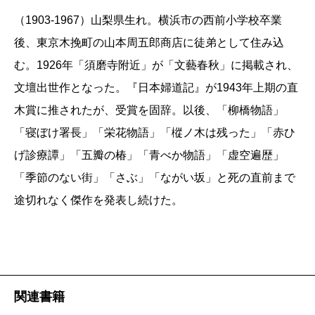
（1903-1967）山梨県生れ。横浜市の西前小学校卒業
後、東京木挽町の山本周五郎商店に徒弟として住み込
む。1926年「須磨寺附近」が「文藝春秋」に掲載され、
文壇出世作となった。『日本婦道記』が1943年上期の直
木賞に推されたが、受賞を固辞。以後、「柳橋物語」
「寝ぼけ署長」「栄花物語」「樅ノ木は残った」「赤ひ
げ診療譚」「五瓣の椿」「青べか物語」「虚空遍歴」
「季節のない街」「さぶ」「ながい坂」と死の直前まで
途切れなく傑作を発表し続けた。
関連書籍