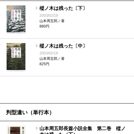
樅ノ木は残った〔下〕
2003/02/19
山本周五郎／著
880円
樅ノ木は残った〔中〕
2003/02/19
山本周五郎／著
825円
判型違い（単行本）
山本周五郎長篇小説全集 第二巻 樅ノ