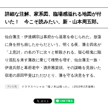
詳細な注解、家系図、臨場感溢れる地図が付
いた！ 今こそ読みたい、新・山本周五郎。
仙台藩主・伊達綱宗は幕府から逼塞を命じられた。放蕩
に身を持ち崩したからだという。明くる夜、藩士四名が
「上意討」の名の下に次々と斬殺される。疑心暗鬼に陥
り混乱を来す藩政に乗じて権勢を増す、仙台藩主一族・
伊達兵部と幕府老中・酒井雅楽頭。その謀略を見抜いた
宿老の原田甲斐はただひとり、藩を守る決意をする。
テレビ化
ドラマスペシャル『樅ノ木は残った』（2010年2月放映）