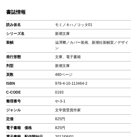
書誌情報
読み仮名
モミノキハノコッタ01
シリーズ名
新潮文庫
装幀
澁澤卿／カバー装画、新潮社装幀室／デザイ
ン
発行形態
文庫、電子書籍
判型
新潮文庫
頁数
480ページ
ISBN
978-4-10-113464-2
C-CODE
0193
整理番号
や-3-1
ジャンル
文学賞受賞作家
定価
825円
電子書籍 価格
825円
電子書籍 配信開始日
2012/06/01