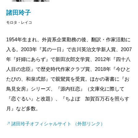
諸田玲子
モロタ・レイコ
1954年生まれ、外資系企業勤務の後、翻訳・作家活動に
入る。2003年『其の一日』で吉川英治文学新人賞、2007
年『奸婦にあらず』で新田次郎文学賞、2012年『四十八
人目の忠臣』で歴史時代作家クラブ賞、2018年『今ひと
たびの、和泉式部』で親鸞賞を受賞。ほかの著書に『お
鳥見女房』シリーズ、『源内狂恋』（文庫化に際して
『恋ぐるい』と改題）、『ちよぼ 加賀百万石を照らす
月』など多数。
諸田玲子オフィシャルサイト （外部リンク）