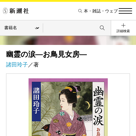
本・雑誌・ウェブ
詳細検索
幽霊の涙―お鳥見女房―
諸田玲子
／著