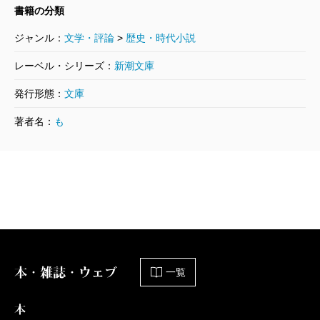
お鳥見女房
書籍の分類
2005/07/28
諸田玲子／著
ジャンル：
文学・評論
>
歴史・時代小説
649円
レーベル・シリーズ：
新潮文庫
発行形態：
文庫
著者名：
も
本・雑誌・ウェブ
一覧
本