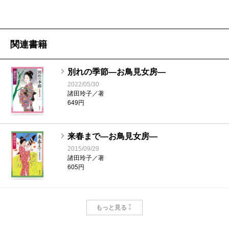
関連書籍
別れの季節―お鳥見女房―
2022/05/30
諸田玲子／著
649円
来春まで―お鳥見女房―
2015/09/29
諸田玲子／著
605円
巣立ち―お鳥見女房―
もっと見る
2011/09/28
諸田玲子／著