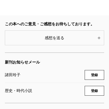
524円
狐狸の恋―お鳥見女房―
2008/09/30
この本へのご意見・ご感想をお待ちしております。
諸田玲子／著
605円
感想を送る
鷹姫さま―お鳥見女房―
2007/09/28
諸田玲子／著
新刊お知らせメール
605円
諸田玲子
登録
蛍の行方―お鳥見女房―
2006/10/30
諸田玲子／著
歴史・時代小説
登録
605円