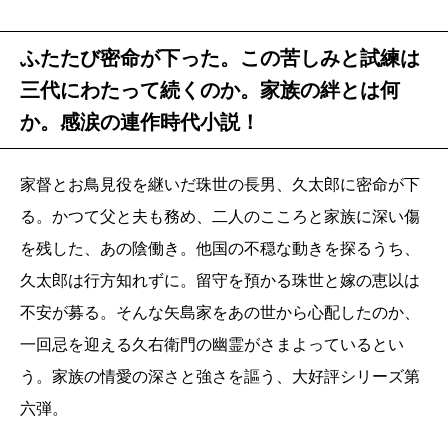
ふたたび密命が下った。この苦しみと試練は
三代にわたって続くのか。家族の絆とは何
か。感涙の連作時代小説！
家督とお鳥見役を継いだ珠世の長男、久太郎に密命が下
る。かつて父と夫も務め、二人のこころと家族に深い傷
を残した、あの陰働き。他国の不穏な動きを探るうち、
久太郎は行方知れずに。留守を預かる珠世と嫁の恵以は
不安が募る。そんな矢島家をあの世から心配したのか、
一回忌を迎える久右衛門の幽霊がさまよっているとい
う。家族の情愛の深さと強さを謳う、大好評シリーズ第
六弾。