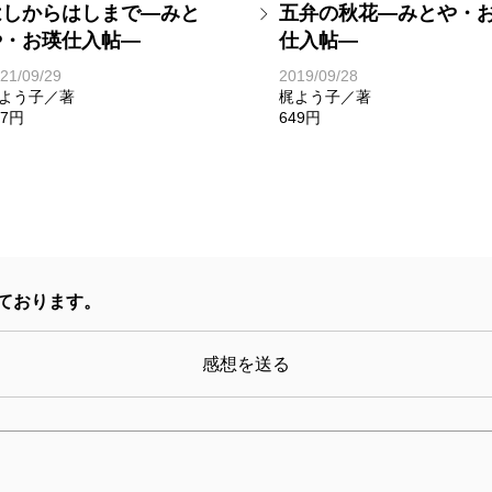
はしからはしまで―みと
五弁の秋花―みとや・
や・お瑛仕入帖―
仕入帖―
21/09/29
2019/09/28
よう子／著
梶よう子／著
37円
649円
ております。
感想を送る