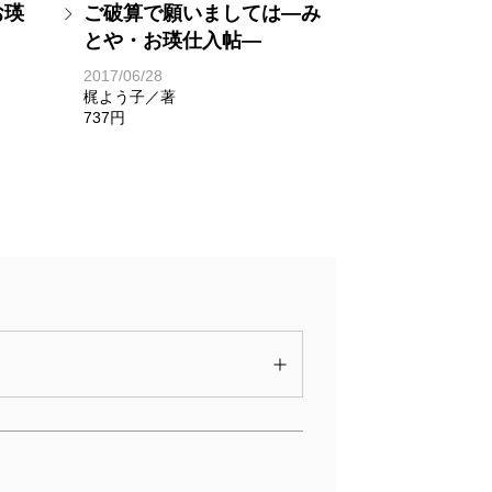
お瑛
ご破算で願いましては―み
とや・お瑛仕入帖―
2017/06/28
梶よう子／著
737円