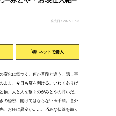
っ─みとや・お瑛仕入帖─
発売日：2025/11/28
ネットで購入
の変化に気づく。何か普段と違う。隠し事
のまま、今日も店を開ける。いわくありげ
と物、人と人を繋ぐのがみとやの商いだ。
きの秘密、開けてはならない玉手箱。意外
先、お瑛に異変が……。巧みな伏線を織り