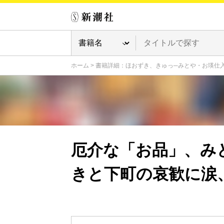
ホーム
>
書籍詳細：ほおずき、きゅっ─みとや・お瑛仕
厄介な「お品」、み
きと下町の哀歓に涙