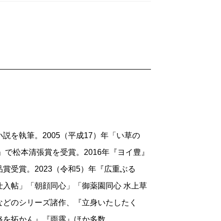
を執筆。2005（平成17）年「い草の
」で松本清張賞を受賞。2016年『ヨイ豊』
賞受賞。2023（令和5）年『広重ぶる
入帖」「朝顔同心」「御薬園同心 水上草
などのシリーズ諸作、『立身いたしたく
路を拓かん』『雨露』ほか多数。