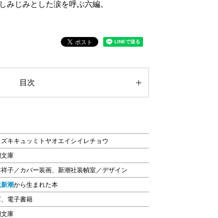
しみじみとした涙を呼ぶ六編。
目次
オズキキュッミトヤオエイシイレチョウ
潮文庫
本祥子／カバー装画、新潮社装幀室／デザイン
説新潮
から生まれた本
庫、電子書籍
潮文庫