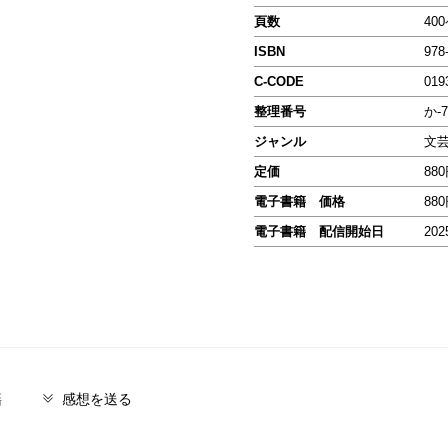
頁数
40
ISBN
978
C-CODE
019
整理番号
か-7
ジャンル
文
定価
88
電子書籍 価格
88
電子書籍 配信開始日
202
籍
感想を送る