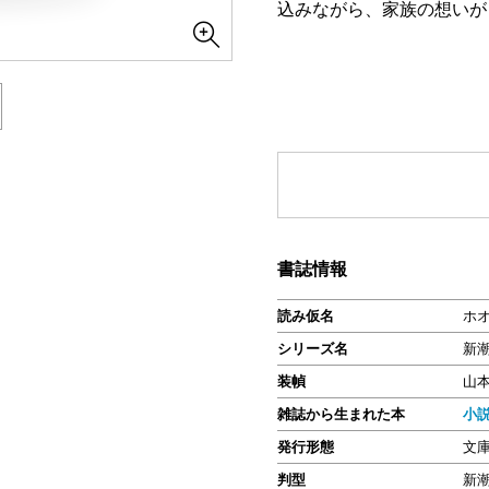
込みながら、家族の想いが
書誌情報
読み仮名
ホ
シリーズ名
新
装幀
山
雑誌から生まれた本
小
発行形態
文
判型
新