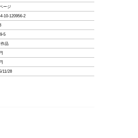
0ページ
-4-10-120956-2
3
9-5
芸作品
0円
0円
5/11/28