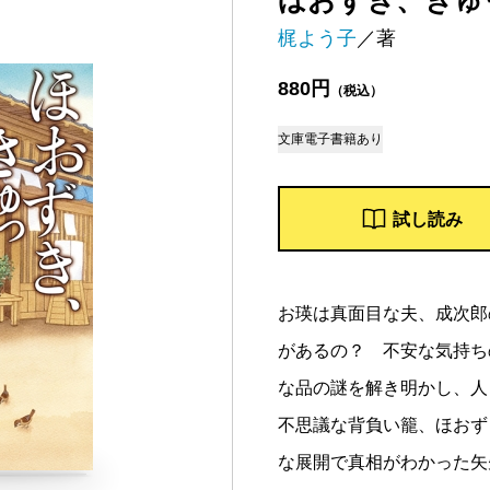
ほおずき、きゅ
梶よう子
／著
880円
（税込）
文庫
電子書籍あり
試し読み
お瑛は真面目な夫、成次郎
があるの？ 不安な気持ち
な品の謎を解き明かし、人
不思議な背負い籠、ほおず
な展開で真相がわかった矢