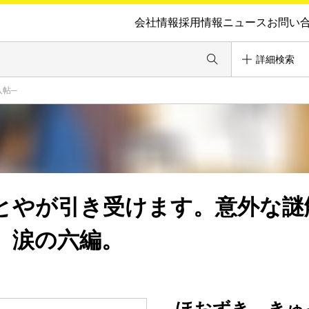
会社情報
採用情報
ニュース
お問い
詳細検索
入帖─
とやが引き受けます。意外な謎
、涙の六編。