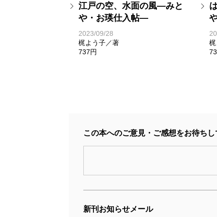
江戸の空、水面の風―みと
や・お瑛仕入帖―
2023/09/28
20
梶よう子／著
梶
737円
7
この本へのご意見・ご感想をお待ちし
新刊お知らせメール