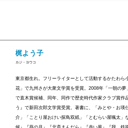
梶よう子
カジ・ヨウコ
東京都生れ。フリーライターとして活動するかたわら小説
花」で九州さが大衆文学賞を受賞。2008年「一朝の夢
で直木賞候補、同年、同作で歴史時代作家クラブ賞作品
う』で新田次郎文学賞受賞。著書に、「みとや・お瑛仕
介」「ことり屋おけい探鳥双紙」「とむらい屋颯太」
候』『葵の月』『北斎まんだら』『赤い風』『我、鉄