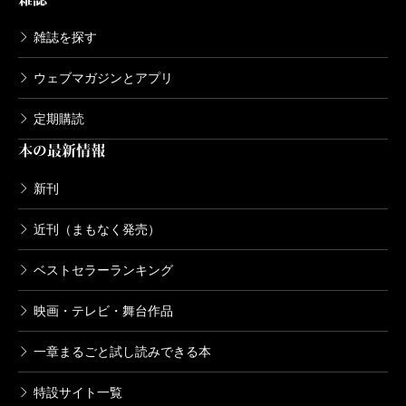
って、楽しくないものを続けさせることは、子どもに
雑誌を探す
とってはストレスでしかないと、長年の経験から私は
感じています。
ウェブマガジンとアプリ
この小説が世の中の多くの「身代わりアスリート」
定期購読
を救うことを、願っています。
本の最新情報
新刊
（いけがみ・ただし 京都サンガF.C.）
波 2014年5月号
近刊（まもなく発売）
単行本刊行時掲載
ベストセラーランキング
映画・テレビ・舞台作品
一章まるごと試し読みできる本
特設サイト一覧