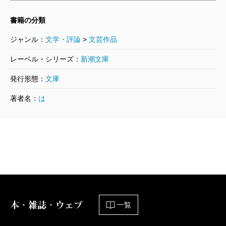
んな息子の姿に、拓也はふがいなさを感じます。それ
書籍の分類
は、同じサッカーをしていたからこそ、より強く腹が
ジャンル：
文学・評論
>
文芸作品
立ってしまったのでしょう。しかも、自分の過去の出
来事も重なってしまった。拓也が抱いたこの感情に、
レーベル・シリーズ：
新潮文庫
共感される方はきっとたくさんいるのではないでしょ
発行形態：
文庫
うか。
著者名：
は
ともに味わった挫折感を抱きながら、そこから抜け
出すために、草野親子は一緒に自主練を始めるわけで
すが、我が子をなんとか上手くしたいという思いで始
めた練習に、父親がどんどんはまって行く姿も非常に
上手く表現されています。
勇翔の変化もとても丁寧に表されていると思いまし
た。練習をしたからといってすぐに上手くいかないこ
本・雑誌・ウェブ
一覧
と、それでも続けることで少しずつ上手くなり自信を