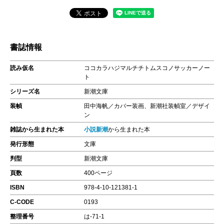
書誌情報
読み仮名
ココカラハジマルチチトムスコノサッカーノー
ト
シリーズ名
新潮文庫
装幀
田中海帆／カバー装画、新潮社装幀室／デザイ
ン
雑誌から生まれた本
小説新潮
から生まれた本
発行形態
文庫
判型
新潮文庫
頁数
400ページ
ISBN
978-4-10-121381-1
C-CODE
0193
整理番号
は-71-1