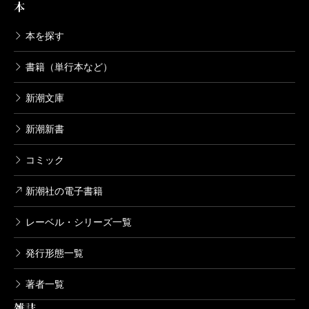
本
持ち始めていく様子。一歩一歩ですが、勇翔が上手く
なっていく姿には、何より救いを感じながら読み進め
本を探す
ました。父である拓也にとっても、どれほど幸せなこ
書籍（単行本など）
とだったでしょう。現実には、なかなか上手くならな
新潮文庫
い子どももいて、それは親と子どもどちらにとっても
酷なことなのです。
新潮新書
私はこの小説を多くの親子に読んでもらいたいで
コミック
す。親子のつながり、コミュニケーションの大切さ、
家族のあり方ということを、物語をとおして深く考え
新潮社の電子書籍
るきっかけになるはずだからです。拓也や作中の他の
レーベル・シリーズ一覧
保護者たちのように、我が子に過度の期待をかけすぎ
てしまう親たちが、今は多すぎると思います。子ども
発行形態一覧
たちがスポーツをすることの、真の意味はどんなこと
著者一覧
なのでしょうか？ 楽しいからスポーツをするのであ
雑誌