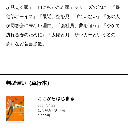
ついつい厳しくなってしまい……子どもの気持ちは、
が見える家」「山に抱かれた家」シリーズの他に、『帰
どこかに置き去りにされてしまうのです。そのような
宅部ボーイズ』『最近、空を見上げていない』『あの人
現実が、本当によく表現されている小説だと感心しま
が同窓会に来ない理由』『会社員、夢を追う』『やがて
した。
訪れる春のために』『太陽と月 サッカーという名の
また家族の様子――娘の恵里、妻の聡子――も上手
夢』など著書多数。
く描かれています。聡子は、スポーツがあまりわから
ないのですが、スポーツのこと以外になれば、我が子
の性格や心の動きをよく知っている母親であり、拓也
がどんどん父親として成長して行く過程で、娘の恵里
判型違い（単行本）
にも心が向き始める姿は、微笑ましいものでもありま
した。
ここからはじまる
またこの小説は、スポーツだけではなく、あらゆる
2014/04/22
はらだみずき／著
「習い事」と呼ばれているものに通じる話だと思いま
1,650円
す。特に、作中に出てきた「身代わりアスリート」に