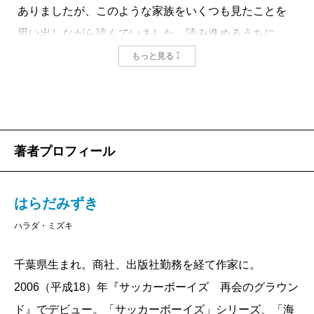
ありましたが、このような家族をいくつも見たことを
思い出しながら読んでいました。読み進めるうちに、
書かれているシーンが私の頭の中で、そのままの光景
もっと見る
で蘇ってきました。子どものスポーツや、それにまつ
わる家族の様子を、リアリティをもって、本当によく
表しています。
主人公である、父親・草野拓也の変化――同じスポ
著者プロフィール
ーツをしてきた父親が、次第に子どもの習い事にのめ
り込んでしまうこと――は、子どもを持つ親ならば、
はらだみずき
誰しもが一度は経験したことではないかと思います。
ハラダ・ミズキ
私は常々、「中途半端にスポーツを経験した大人が
一番危ない」という言い方をしてきました。それはま
千葉県生まれ。商社、出版社勤務を経て作家に。
さに、物語中で拓也が進んで行った道なのです。我が
2006（平成18）年『サッカーボーイズ 再会のグラウン
子によくなってほしいという思いが強くなりすぎて、
ド』でデビュー。「サッカーボーイズ」シリーズ、「海