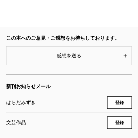
ついては、私が大学の先生から聞いた話を思い出しま
した。先生は「親子共倒れ」という言い方をされてい
て、子どもの夢に親が寄りかかること、そして、子ど
もが夢破れたときに親までもが倒れてしまうことを言
この本へのご意見・ご感想をお待ちしております。
います。なおかつ、子どもの上に大人が倒れてしまう
ので、子どもは一人で起き上がれなくなることでもあ
感想を送る
り、親の干渉が過度になりすぎると、このようなこと
が起きるのです。この小説ではそれがリアルに表現さ
れています。
新刊お知らせメール
小学三年生の息子・勇翔がサッカーを始めたのは、
はらだみずき
登録
父である拓也がきっかけだったのに、忙しくてなかな
か見にいくことができなかったわけですが、そんな拓
文芸作品
登録
也が久しぶりに見ることができた試合で、勇翔はベン
チをあたためていた。悔しそうでもなく、笑顔で。そ