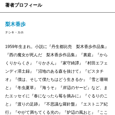
著者プロフィール
梨木香歩
ナシキ・カホ
1959年生まれ。小説に『丹生都比売 梨木香歩作品集』
『西の魔女が死んだ 梨木香歩作品集』『裏庭』『から
くりからくさ』『りかさん』『家守綺譚』『村田エフェ
ンディ滞土録』『沼地のある森を抜けて』『ピスタチ
オ』『僕は、そして僕たちはどう生きるか』『雪と珊瑚
と』『冬虫夏草』『海うそ』『岸辺のヤービ』など、ま
たエッセイに『春になったら莓を摘みに』『ぐるりのこ
と』『渡りの足跡』『不思議な羅針盤』『エストニア紀
行』『やがて満ちてくる光の』『炉辺の風おと』『ここ