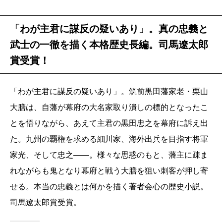
「わが主君に謀反の疑いあり」。真の忠義と
武士の一徹を描く本格歴史長編。司馬遼太郎
賞受賞！
「わが主君に謀反の疑いあり」。筑前黒田藩家老・栗山
大膳は、自藩が幕府の大名家取り潰しの標的となったこ
とを悟りながら、あえて主君の黒田忠之を幕府に訴え出
た。九州の覇権を求める細川家、海外出兵を目指す将軍
家光、そして忠之――。様々な思惑のもと、藩主に疎ま
れながらも鬼となり幕府と戦う大膳を狙い刺客が押し寄
せる。本当の忠義とは何かを描く著者会心の歴史小説。
司馬遼太郎賞受賞。