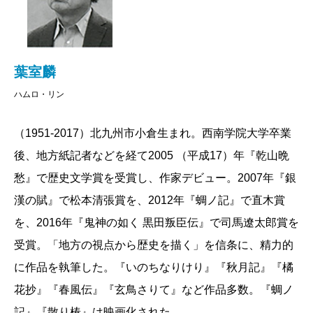
その家老である栗山大膳が寛永九年、長政の後の二代
目藩主、忠之に反逆の企てありとして幕府に訴状を出
します。大膳と忠之側は翌十年、江戸に召還され、居
並ぶ老中たちの前で審問を受けるのですが、もう、こ
葉室麟
れだけで、どっちに転んでも無事では済まないと、誰
ハムロ・リン
もが想われるのではないでしょうか。
（1951-2017）北九州市小倉生まれ。西南学院大学卒業
私が主に書く江戸中期となると、改易など例外的に
後、地方紙記者などを経て2005 （平成17）年『乾山晩
しかありませんが、時は家光代の改易の嵐吹き荒れる
愁』で歴史文学賞を受賞し、作家デビュー。2007年『銀
初期です。実際、大膳が上訴するまさにひと月前、あ
漢の賦』で松本清張賞を、2012年『蜩ノ記』で直木賞
の加藤清正を藩祖とする加藤家の熊本藩が改易になっ
を、2016年『鬼神の如く 黒田叛臣伝』で司馬遼太郎賞を
ています。一連の騒動は火薬庫のなかに、それも、も
受賞。「地方の視点から歴史を描く」を信条に、精力的
う火が着いてしまっている火薬庫のなかに、松明を持
に作品を執筆した。『いのちなりけり』『秋月記』『橘
って跳び込むような振舞いなのです。
花抄』『春風伝』『玄鳥さりて』など作品多数。『蜩ノ
ところが、です。結果だけを記せば、黒田藩はほと
記』『散り椿』は映画化された。