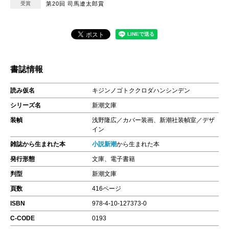
受賞
第20回 司馬遼太郎賞
書誌情報
読み仮名
キジンノゴトククロダハンシンデン
シリーズ名
新潮文庫
装幀
浅野隆広／カバー装画、新潮社装幀室／デザ
イン
雑誌から生まれた本
小説新潮
から生まれた本
発行形態
文庫、電子書籍
判型
新潮文庫
頁数
416ページ
ISBN
978-4-10-127373-0
C-CODE
0193