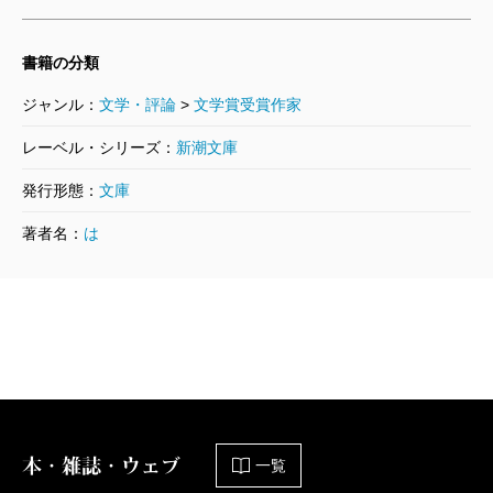
編の出来に納得がいかなかったようで、思わしくない
体調と多忙があわさって、ほとんど筋書きにしかなら
書籍の分類
なかったと述懐しています。そして、自分の書いてき
ジャンル：
文学・評論
>
文学賞受賞作家
た「歴史上の人物を取り扱つた作品」一般について
も、歴史資料のなかに窺われる「自然」を尊重したい
レーベル・シリーズ：
新潮文庫
がために、「歴史離れ」が足りないと自ら評価してい
発行形態：
文庫
るようです。
著者名：
は
自分の作品をして、ディオニソス的（破壊的）では
なくアポロ的（調和的）とまで言及していますから、
この問題についてはかなり深刻に突き詰めたのでしょ
う。なんとかして「歴史離れ」をするために書き上げ
たのが『
山椒大夫
』だったのだけれど、仕上がってみ
れば、「なんだか歴史離れが足りないやうである」と
も書いています。それは「わたくしの正直な告白」な
本・雑誌・ウェブ
一覧