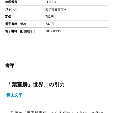
整理番号
は-57-3
ジャンル
文学賞受賞作家
定価
781円
電子書籍 価格
737円
電子書籍 配信開始日
2019/03/15
書評
「葉室麟」世界、の引力
青山文平