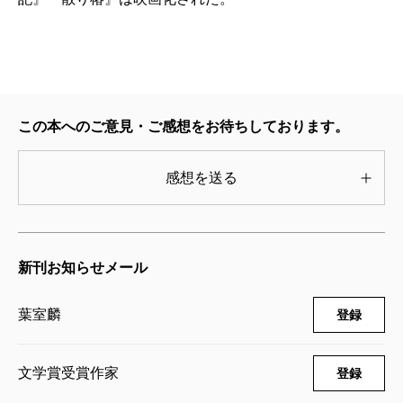
んど無傷です。改易もなければ、転封も減封もなし。
忠之も御殿様でありつづけます。大膳はさすがに南部
藩にお預けになりますが、けっして不遇をかこったと
いうわけではなく、手厚く遇されたようです。そうで
す。江戸城をも巻き込んだあれだけの大騒動であった
この本へのご意見・ご感想をお待ちしております。
にもかかわらず、少なくとも藩内には、責めを問われ
て血を流した者が一人としていなかったのです。これ
感想を送る
は上訴以前も同様です。他の二つの騒動が凄惨を極め
たのに対し、まさに奇跡的に平和なエンディングを迎
えることができました。
新刊お知らせメール
だから、でしょう。黒田騒動はずっと人々の関心を
葉室麟
登録
集めつづけ、歌舞伎や映画などの題材にもなりまし
た。小説では、しばしば言及されるのは、
森鴎外
の
文学賞受賞作家
登録
「栗山大膳」でしょう。もっとも、鴎外自身はこの掌