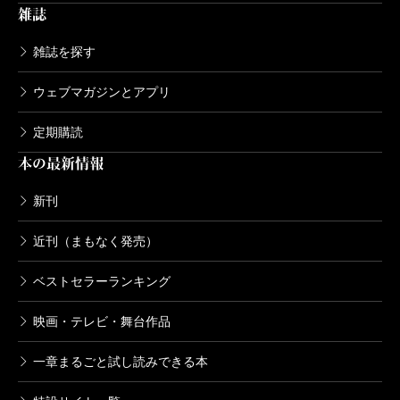
られているのです。
雑誌
本作『鬼神の如く―黒田叛臣伝―』でも、歴史の
雑誌を探す
「自然」を尊重した「葉室麟」の「歴史離れ」が随所
に盛り込まれています。それはどこか、そのなかのど
ウェブマガジンとアプリ
の「歴史離れ」が本作の肝なのか。一度目は作者の見
定期購読
えざる手に導かれるままに奔流に攫われるごとく読
本の最新情報
み、二度目はそういう視座から読んでみるのはいかが
でしょうか。私なりの回答はありますが、ネタばれに
新刊
なることもあり、ここでは記しません。是非、ご自身
近刊（まもなく発売）
で探検なさってみてください。そういう読み方ができ
ベストセラーランキング
ることがまた、「葉室麟」世界の引力なのです。
映画・テレビ・舞台作品
（あおやま・ぶんぺい 作家）
一章まるごと試し読みできる本
波 2015年9月号より