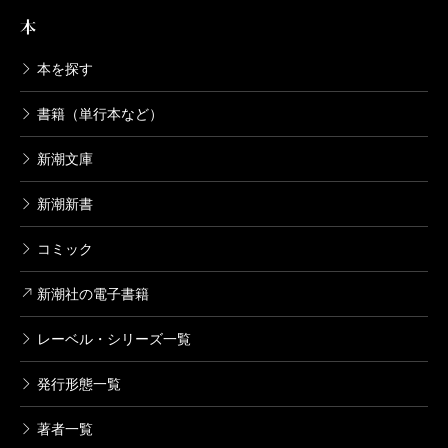
のだそうです。
本
僭越ですが、歴史小説において、いえ、創造した人
物をキャラクターとする時代小説においても、鴎外の
本を探す
言う「歴史離れ」が存在理由となることは言うまでも
書籍（単行本など）
ないと私は考えています。ただ離れたのでは単なる荒
新潮文庫
唐無稽になってしまいます。ぎりぎりまで、これも鴎
外が言うように、歴史資料のなかに窺われる「自然」
新潮新書
を尊重し、史実の世界に踏ん張って、しかる後に跳ぶ
コミック
のです。それも、できうる限り、大きく跳ぶ。そこ
が、歴史小説、時代小説の創造性でしょう。
新潮社の電子書籍
葉室さんは歴史小説も時代小説も書かれます。その
レーベル・シリーズ一覧
いずれでも、読者の大きな支持を得ているのは、葉室
さんの跳躍がジャイアントリープだからでしょう。
発行形態一覧
「葉室麟」の「歴史離れ」に、多くの人々が惹きつけ
著者一覧