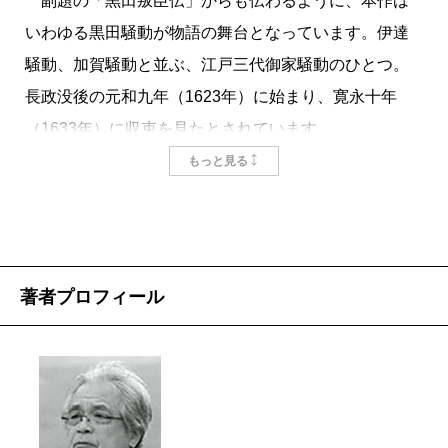
副題の「黒田叛臣伝」からも伝わるように、本作は
いわゆる黒田騒動が物語の舞台となっています。伊達
騒動、加賀騒動と並ぶ、江戸三代御家騒動のひとつ。
長政没後の元和九年（1623年）に始まり、寛永十年
（1633年）に収束を見たとされています。
私はいちおう時代小説の書き手とされていますが、
もっと見る
これまで書いた六冊はすべて十八世紀後半から十九世
紀前半までの江戸中後期に焦点を当てており、しか
も、実在の人物を主要登場人物に設定する歴史小説は
書いたことがありません。ですので、黒田騒動とその
著者プロフィール
背景への理解は心もとないものがあるのですが、そう
いう私にも、黒田騒動には他の二つの御家騒動とは際
立ったちがいがあることは理解しています。
申すまでもなく、黒田藩は五十二万石の大藩です。