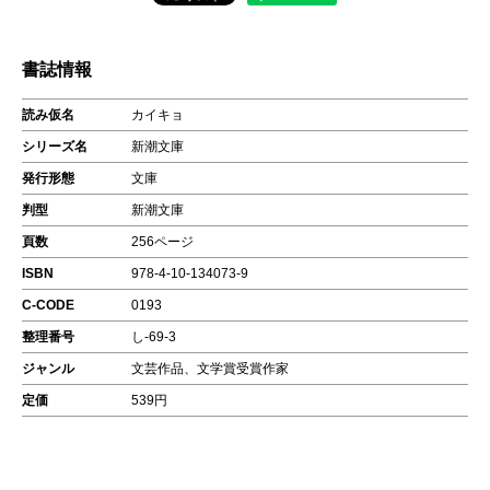
書誌情報
読み仮名
カイキョ
シリーズ名
新潮文庫
発行形態
文庫
判型
新潮文庫
頁数
256ページ
ISBN
978-4-10-134073-9
C-CODE
0193
整理番号
し-69-3
ジャンル
文芸作品、文学賞受賞作家
定価
539円