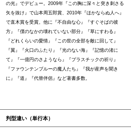
の光』でデビュー。2009年『この胸に深々と突き刺さる
矢を抜け』で山本周五郎賞、2010年『ほかならぬ人へ』
で直木賞を受賞。他に『不自由な心』『すぐそばの彼
方』『僕のなかの壊れていない部分』『草にすわる』
『どれくらいの愛情』『この世の全部を敵に回して』
『翼』『火口のふたり』『光のない海』『記憶の渚に
て』『一億円のさようなら』『プラスチックの祈り』
『ファウンテンブルーの魔人たち』『我が産声を聞き
に』『道』『代替伴侶』など著書多数。
判型違い（単行本）