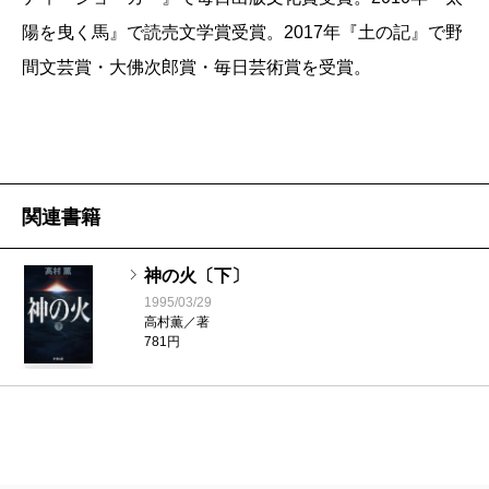
陽を曳く馬』で読売文学賞受賞。2017年『土の記』で野
間文芸賞・大佛次郎賞・毎日芸術賞を受賞。
関連書籍
神の火〔下〕
1995/03/29
高村薫／著
781円