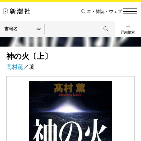
本・雑誌・ウェブ
詳細検索
神の火〔上〕
高村薫
／著