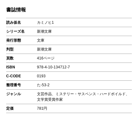
書誌情報
読み仮名
カミノヒ1
シリーズ名
新潮文庫
発行形態
文庫
判型
新潮文庫
頁数
416ページ
ISBN
978-4-10-134712-7
C-CODE
0193
整理番号
た-53-2
ジャンル
文芸作品、ミステリー・サスペンス・ハードボイルド、
文学賞受賞作家
定価
781円