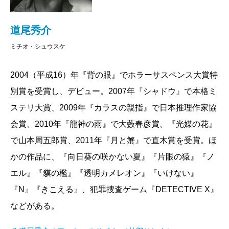
道尾秀介
ミチオ・シュウスケ
2004（平成16）年『背の眼』でホラーサスペンス大賞特
別賞を受賞し、デビュー。2007年『シャドウ』で本格ミ
ステリ大賞、2009年『カラスの親指』で日本推理作家協
会賞、2010年『龍神の雨』で大藪春彦賞、『光媒の花』
で山本周五郎賞、2011年『月と蟹』で直木賞を受賞。ほ
かの作品に、『向日葵の咲かない夏』『片眼の猿』『ノ
エル』『貘の檻』『透明カメレオン』『いけない』
『N』『きこえる』、犯罪捜査ゲーム『DETECTIVE X』
などがある。