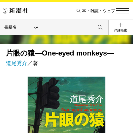
本・雑誌・ウェブ
詳細検索
片眼の猿―One-eyed monkeys―
道尾秀介
／著