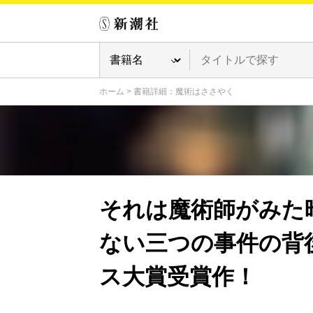
ホーム
>
書籍詳細：魔術はささやく
それは魔術師がみた
ない三つの事件の背
ス大賞受賞作！