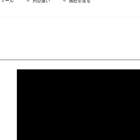
フィール
判型違い
感想を送る