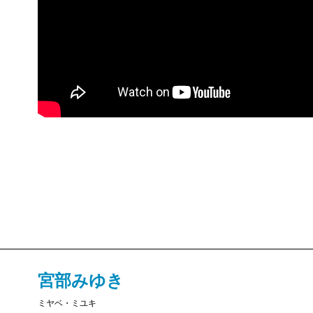
宮部みゆき
ミヤベ・ミユキ