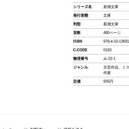
シリーズ名
新潮文庫
発行形態
文庫
判型
新潮文庫
頁数
480ページ
ISBN
978-4-10-13691
C-CODE
0193
整理番号
み-22-1
ジャンル
文芸作品、ミ
作家
定価
935円