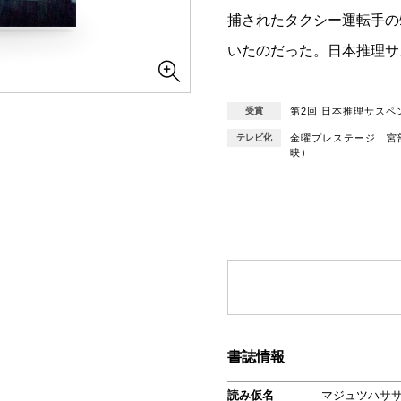
捕されたタクシー運転手の
いたのだった。日本推理サ
受賞
第2回 日本推理サスペ
テレビ化
金曜プレステージ 宮
映）
書誌情報
読み仮名
マジュツハサ