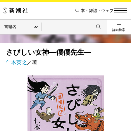
本・雑誌・ウェブ
詳細検索
さびしい女神―僕僕先生―
仁木英之
／著