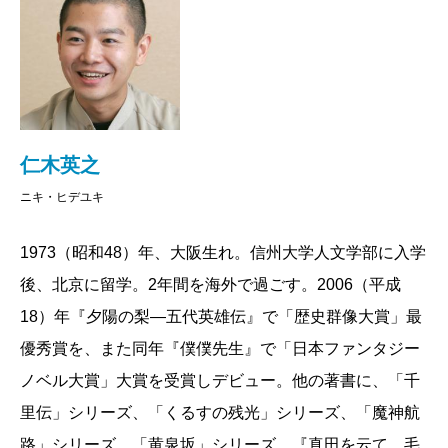
仁木英之
ニキ・ヒデユキ
1973（昭和48）年、大阪生れ。信州大学人文学部に入学
後、北京に留学。2年間を海外で過ごす。2006（平成
18）年『夕陽の梨―五代英雄伝』で「歴史群像大賞」最
優秀賞を、また同年『僕僕先生』で「日本ファンタジー
ノベル大賞」大賞を受賞しデビュー。他の著書に、「千
里伝」シリーズ、「くるすの残光」シリーズ、「魔神航
路」シリーズ、「黄泉坂」シリーズ、『真田を云て、毛