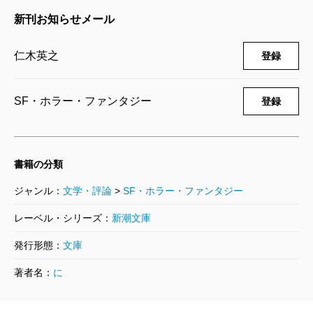
仁木英之／著
新刊お知らせメール
649円
仁木英之
登録
仙丹の契り―僕僕先生―
2017/03/29
仁木英之／著
SF・ホラー・ファンタジー
登録
781円
童子の輪舞曲―僕僕先生―
書籍の分類
2016/03/29
仁木英之／著
ジャンル：
文学・評論
>
SF・ホラー・ファンタジー
572円
レーベル・シリーズ：
新潮文庫
鋼の魂―僕僕先生―
発行形態：
文庫
2014/12/24
著者名：
に
仁木英之／著
649円