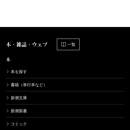
先生の隠しごと―僕僕先生―
2013/12/25
仁木英之／著
572円
本・雑誌・ウェブ
胡蝶の失くし物―僕僕先生―
一覧
2011/05/30
仁木英之／著
本
693円
本を探す
薄妃の恋―僕僕先生―
書籍（単行本など）
2010/08/30
仁木英之／著
新潮文庫
605円
新潮新書
僕僕先生
コミック
2009/03/30
仁木英之／著