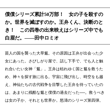
僕僕シリーズ累計50万部！ 女の子を殺すの
か。世界を滅ぼすのか。王弁くん、決断のと
き！ この四巻の出来映えはシリーズ中でも
白眉だ。――田中ロミオ
苗人の国を襲った大旱魃。その原因は王弁が出会った少
女にあった。さびしがり屋で、話し下手で、でも人と触
れ合いたい女神「魃」。王弁は枯れゆく国と魃を救うた
め、神々を探す旅に出る。宇宙に飛び出し、時空をも越
え、神仙たちの古代戦争を目撃した王弁を待っていたの
は、あまりに残酷な魃と僕僕の過去だった──。救うべき
は女の子か、それとも世界か。怒濤のシリーズ第四弾。