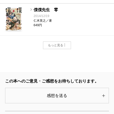
僕僕先生 零
2014/12/19
仁木英之／著
649円
師弟の祈り 旅路の果てに―僕僕先生―
もっと見る
2020/12/23
仁木英之／著
737円
神仙の告白 旅路の果てに―僕僕先生―
2020/12/23
この本へのご意見・ご感想をお待ちしております。
仁木英之／著
693円
感想を送る
恋せよ魂魄―僕僕先生―
2018/05/29