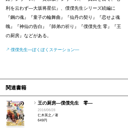
利を云わず―大坂将星伝』、僕僕先生シリーズ続編に
『鋼の魂』『童子の輪舞曲』『仙丹の契り』『恋せよ魂
魄』『神仙の告白』『師弟の祈り』『僕僕先生 零』『王
の厨房』などがある。
僕僕先生―ぼくぼくステーション―
関連書籍
王の厨房―僕僕先生 零―
2016/06/28
仁木英之／著
649円