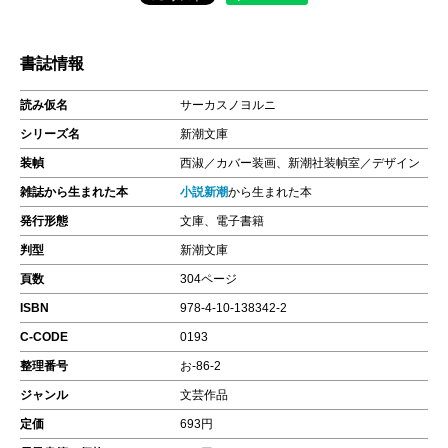
書誌情報
読み仮名
サーカスノヨルニ
シリーズ名
新潮文庫
装幀
西淑／カバー装画、新潮社装幀室／デザイン
雑誌から生まれた本
小説新潮
から生まれた本
発行形態
文庫、電子書籍
判型
新潮文庫
頁数
304ページ
ISBN
978-4-10-138342-2
C-CODE
0193
整理番号
お-86-2
ジャンル
文芸作品
定価
693円