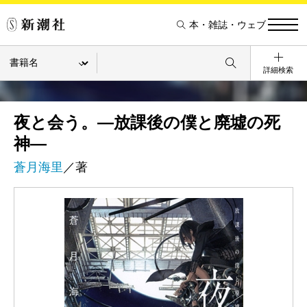
本・雑誌・ウェブ
詳細検索
夜と会う。―放課後の僕と廃墟の死
神―
蒼月海里
／著