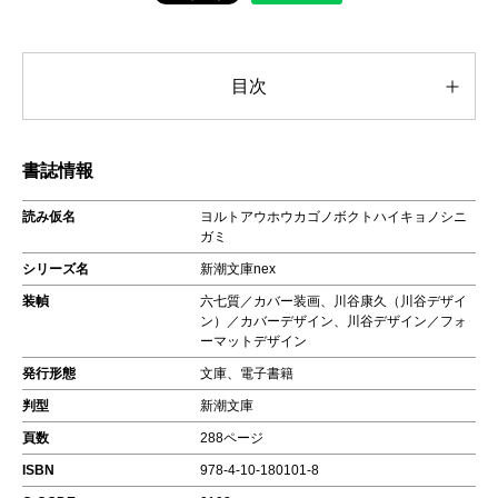
目次
書誌情報
読み仮名
ヨルトアウホウカゴノボクトハイキョノシニ
ガミ
シリーズ名
新潮文庫nex
装幀
六七質／カバー装画、川谷康久（川谷デザイ
ン）／カバーデザイン、川谷デザイン／フォ
ーマットデザイン
発行形態
文庫、電子書籍
判型
新潮文庫
頁数
288ページ
ISBN
978-4-10-180101-8