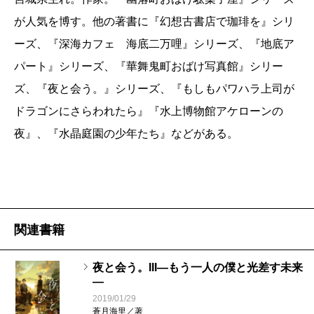
が人気を博す。他の著書に『幻想古書店で珈琲を』シリ
ーズ、『深海カフェ 海底二万哩』シリーズ、『地底ア
パート』シリーズ、『華舞鬼町おばけ写真館』シリー
ズ、『夜と会う。』シリーズ、『もしもパワハラ上司が
ドラゴンにさらわれたら』『水上博物館アケローンの
夜』、『水晶庭園の少年たち』などがある。
関連書籍
夜と会う。III―もう一人の僕と光差す未来
―
2019/01/29
蒼月海里／著