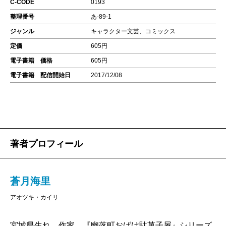
C-CODE
0193
整理番号
あ-89-1
ジャンル
キャラクター文芸、コミックス
定価
605円
電子書籍 価格
605円
電子書籍 配信開始日
2017/12/08
著者プロフィール
蒼月海里
アオツキ・カイリ
宮城県生れ。作家。『幽落町おばけ駄菓子屋』シリーズ