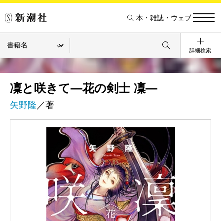
本・雑誌・ウェブ
詳細検索
凜と咲きて―花の剣士 凜―
矢野隆
／著