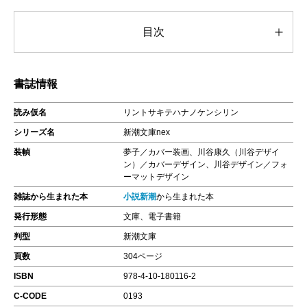
目次
書誌情報
読み仮名
リントサキテハナノケンシリン
シリーズ名
新潮文庫nex
装幀
夢子／カバー装画、川谷康久（川谷デザイ
ン）／カバーデザイン、川谷デザイン／フォ
ーマットデザイン
雑誌から生まれた本
小説新潮
から生まれた本
発行形態
文庫、電子書籍
判型
新潮文庫
頁数
304ページ
ISBN
978-4-10-180116-2
C-CODE
0193