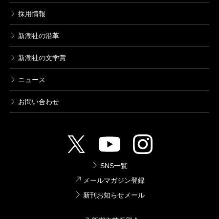
のに過ぎないことを、露わにしたかったのではなかろ
採用情報
うか。輪舞形式を巧みに使い、作者は凜たちの熱き闘
新潮社の沿革
いの持つ、別の側面も、表現してのけたのである。
新潮社の文学賞
（ほそや・まさみつ 文芸評論家）
ニュース
波 2016年2月号より
お問い合わせ
単行本刊行時掲載
SNS一覧
メールマガジン登録
新刊お知らせメール