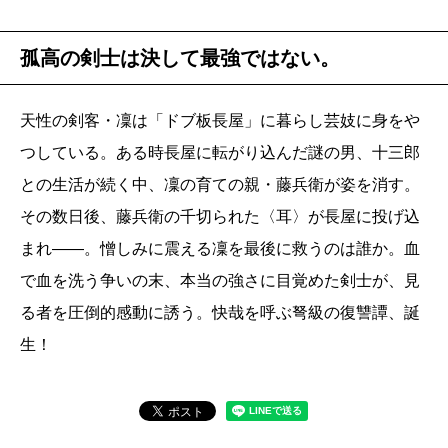
孤高の剣士は決して最強ではない。
天性の剣客・凜は「ドブ板長屋」に暮らし芸妓に身をや
つしている。ある時長屋に転がり込んだ謎の男、十三郎
との生活が続く中、凜の育ての親・藤兵衛が姿を消す。
その数日後、藤兵衛の千切られた〈耳〉が長屋に投げ込
まれ――。憎しみに震える凜を最後に救うのは誰か。血
で血を洗う争いの末、本当の強さに目覚めた剣士が、見
る者を圧倒的感動に誘う。快哉を呼ぶ弩級の復讐譚、誕
生！