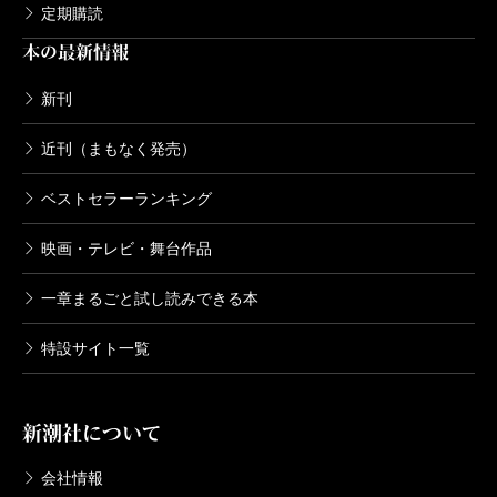
定期購読
もをぶっ飛ばす斬馬刀の嵐に、胸がすっとした。
本の最新情報
さて、そんな風にワクワクしながら読んでいると、
最終話「昨日と明日」で、物語のトーンがいきなり変
新刊
わる。凜と十三郎が舞台から姿を消し、視点人物が
近刊（まもなく発売）
《三ツ枡》の小僧の伝助に移るのだ。ちょこちょこと
ベストセラーランキング
登場し、成り行きでクライマックスの闘いにまで参加
してしまった伝助だが、彼はあくまでも料理屋の小僧
映画・テレビ・舞台作品
だ。しかし鮮烈な体験が、彼を日常からはみ出させよ
一章まるごと試し読みできる本
うとする。表の世界から足を踏み外しかけた伝助が、
日常に回帰するまでのストーリーは、成長物語として
特設サイト一覧
実に読みごたえがあった。
でも、作者はなぜ、最終話の視点人物を、端役にし
新潮社について
たのか。おそらくは伝助との対比により、凜たちの抱
会社情報
える闇や、命懸けの死闘も、しょせんはちっぽけなも