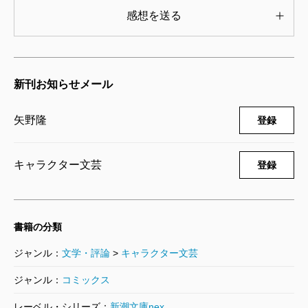
感想を送る
を手に、彼女は窮地を斬り抜ける。
というのが第一話「凜と咲けり」の粗筋だ。続く第
二話「義理と愛情」では、少し時間が巻き戻り、十さ
んこと別所十三郎と凜の出会いと、彼女の抱える暗い
新刊お知らせメール
事情が描かれる。さらに第三話「老人と罪」では、凜
矢野隆
登録
を守ろうとする藤兵衛が十三郎の事を調べたことか
ら、ふたりの事情がクロスする。第四話「飢餓と夢」
キャラクター文芸
登録
では、敵方の進之助の、歪んだ欲望と心情が抉られて
いく。
このように本書は、一話ごとに物語の視点人物が変
書籍の分類
わる、輪舞形式で進行する。必然的に、各人の抱える
ジャンル：
文学・評論
>
キャラクター文芸
過去や秘密は、読んでいくだけで判明するようになっ
ジャンル：
コミックス
ているのだ。したがってストーリーのテンポは軽快。
ストレスなくページを捲れるようになっている。さら
レーベル・シリーズ：
新潮文庫nex