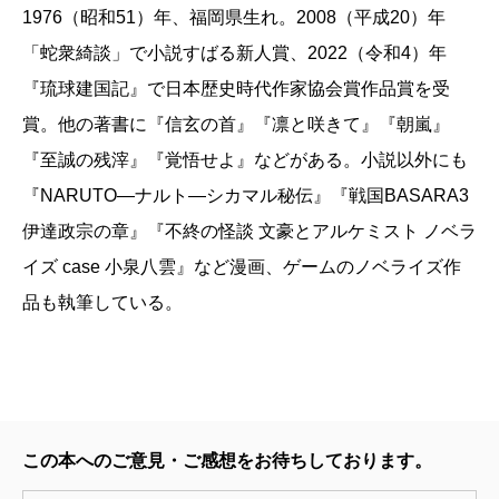
1976（昭和51）年、福岡県生れ。2008（平成20）年
細谷正充
「蛇衆綺談」で小説すばる新人賞、2022（令和4）年
『琉球建国記』で日本歴史時代作家協会賞作品賞を受
痛快な時代バイオレンスから歴史小説、さらには人
賞。他の著書に『信玄の首』『凛と咲きて』『朝嵐』
気コミックのノベライズまで、八面六臂の活躍を続け
『至誠の残滓』『覚悟せよ』などがある。小説以外にも
る矢野隆が、またもやリーダビリティ抜群の作品を上
『NARUTO―ナルト―シカマル秘伝』『戦国BASARA3
梓した。それが連作長篇『凜と咲きて』である。
伊達政宗の章』『不終の怪談 文豪とアルケミスト ノベラ
芸妓の凜は、料理屋《三ツ枡（みつます）》の小僧
イズ case 小泉八雲』など漫画、ゲームのノベライズ作
の伝助と共に家に帰る途中、侍の集団に襲われる。三
品も執筆している。
味線に仕込んだ刀で応戦する凜。そこに割って入った
のが、本間進之助という侍である。これが縁になり凜
は、進之助の贔屓を受けるようになる。しかしこれに
は裏があった。進之助は凜の家に転がり込んでいる十
さんという男を狙っていたのだ。突然の斬り合い。凜
この本へのご意見・ご感想をお待ちしております。
と関係のある長屋の大家の藤兵衛が運んできた斬馬刀