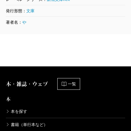
に最終話に至って、輪舞形式に企みがあることが分か
発行形態：
文庫
るのだが、その点に触れる前に、もうひとつの重大な
著者名：
や
ポイントを押さえておきたい。女性が主人公に据えら
れていることだ。
室町末期を背景に、異能の傭兵集団の運命を活写し
た『蛇衆』でデビューした作者は、以後、歴史・時代
小説に鮮烈なバイオレンス描写を持ち込み、独自の世
界を創ってきた。そんな作風ゆえに、主人公は男であ
った。なぜならエンターテインメントにおけるバイオ
本・雑誌・ウェブ
一覧
レンスは、基本的に男の世界なのだから。
本
そのことを重々承知している作者は、凜にいかなる
アクションを与えたのか。冒頭の仕込み刀でのチャン
本を探す
バラを読んで納得。斬り合いに特化することで、女対
書籍（単行本など）
男の闘いを成立させているのだ。なるほど、よく考え