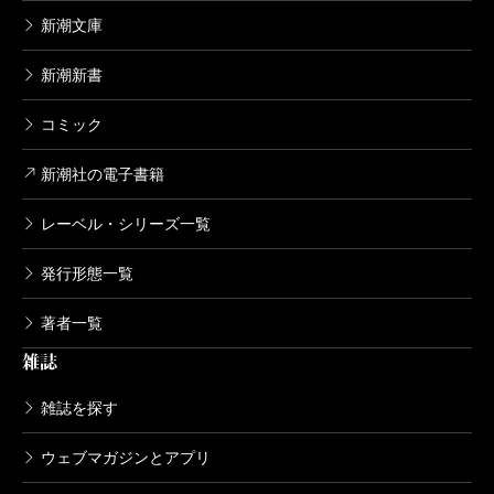
新潮文庫
られている。……という考察は、藤兵衛の持ってきた
斬馬刀によって、あっという間に覆される。戦の中で
新潮新書
騎馬を斬ったという斬馬刀。自身の身長よりも長いそ
コミック
れを凜は、縦横無尽に使いこなすのだ。ただ一閃で相
手の身体を真っ二つにするチャンバラは、アクション
新潮社の電子書籍
というよりはバイオレンス。斬と裂き、凜と咲く。美
レーベル・シリーズ一覧
しきヒロインのバトルが堪能できるのだ。
その中でも、クライマックスの闘いは、もっとも凄
発行形態一覧
まじい。捕えられた藤兵衛を助けるため、単身、敵の
著者一覧
屋敷に斬り込んだ凜が、血まみれの大暴れ。短いセン
雑誌
テンスの積み重ねが、文章のスピード感を生み、彼女
雑誌を探す
を躍動させる。そこに十三郎が駆けつけ、さらに伝助
まで加わって、爆発するようなチャンバラが楽しめる
ウェブマガジンとアプリ
のである。血が滾るとは、まさにこのこと。なにもか