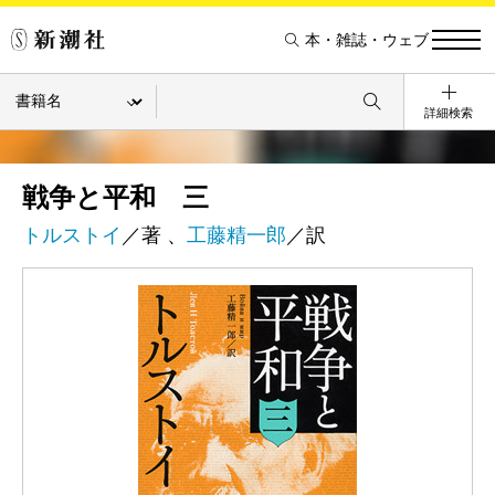
本・雑誌・ウェブ
詳細検索
戦争と平和 三
トルストイ
／著 、
工藤精一郎
／訳