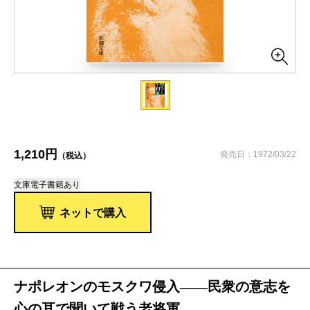
1,210円
発売日：1972/03/22
（税込）
文庫
電子書籍あり
ネットで購入
ナポレオンのモスクワ侵入――民衆の意志を
心の耳で聞いて戦う老将軍。