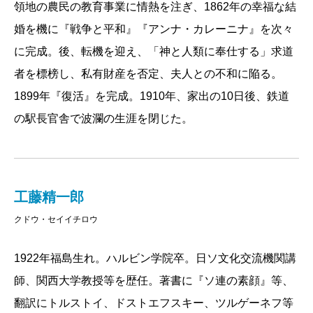
領地の農民の教育事業に情熱を注ぎ、1862年の幸福な結
婚を機に『戦争と平和』『アンナ・カレーニナ』を次々
に完成。後、転機を迎え、「神と人類に奉仕する」求道
者を標榜し、私有財産を否定、夫人との不和に陥る。
1899年『復活』を完成。1910年、家出の10日後、鉄道
の駅長官舎で波瀾の生涯を閉じた。
工藤精一郎
クドウ・セイイチロウ
1922年福島生れ。ハルビン学院卒。日ソ文化交流機関講
師、関西大学教授等を歴任。著書に『ソ連の素顔』等、
翻訳にトルストイ、ドストエフスキー、ツルゲーネフ等