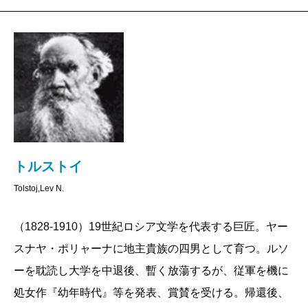
トルストイ
Tolstoj,Lev N.
（1828-1910）19世紀ロシア文学を代表する巨匠。ヤー
スナヤ・ポリャーナに地主貴族の四男として育つ。ルソ
ーを耽読し大学を中退後、暫く放蕩するが、従軍を機に
処女作『幼年時代』等を発表、賞賛を受ける。帰還後、