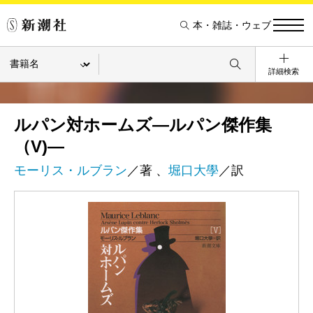
本・雑誌・ウェブ
詳細検索
ルパン対ホームズ―ルパン傑作集
（V)―
モーリス・ルブラン
／著 、
堀口大學
／訳