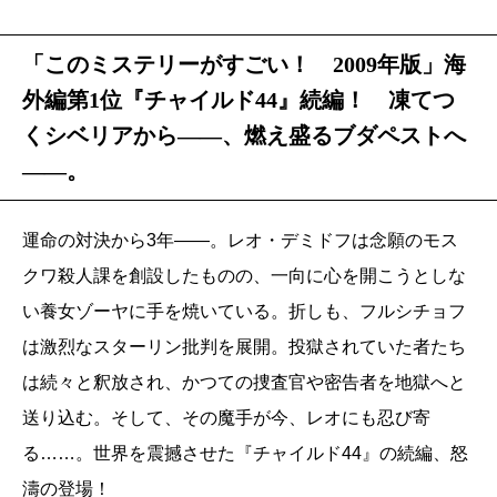
「このミステリーがすごい！ 2009年版」海
外編第1位『チャイルド44』続編！ 凍てつ
くシベリアから――、燃え盛るブダペストへ
――。
運命の対決から3年――。レオ・デミドフは念願のモス
クワ殺人課を創設したものの、一向に心を開こうとしな
い養女ゾーヤに手を焼いている。折しも、フルシチョフ
は激烈なスターリン批判を展開。投獄されていた者たち
は続々と釈放され、かつての捜査官や密告者を地獄へと
送り込む。そして、その魔手が今、レオにも忍び寄
る……。世界を震撼させた『チャイルド44』の続編、怒
濤の登場！