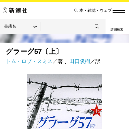
本・雑誌・ウェブ
詳細検索
グラーグ57〔上〕
トム・ロブ・スミス
／著 、
田口俊樹
／訳