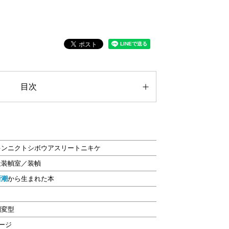
目次
キンニクトシボウアスリートニキケ
社装幀室／装幀
新潮
から生まれた本
判変型
ページ