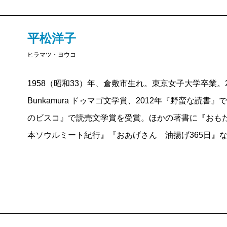
わけで本書に書かれているメッツ（METs）などとい
ているのである。メッツというのは、安静時の単位を
平松洋子
なみに、メッツ「4～5」というのは、ぼくの手元にあ
ヒラマツ・ヨウコ
作業」、「軽い草むしり」、「入浴」、「10kgの荷を
は、「ボウリング、アメリカンフットボール」というこ
1958（昭和33）年、倉敷市生れ。東京女子大学卒業。
家事一般や、ラジオ体操、カートありのゴルフはやっ
Bunkamura ドゥマゴ文学賞、2012年『野蛮な読書
がかかるため、やってはいけないことになっている。
のビスコ』で読売文学賞を受賞。ほかの著書に『おも
おそらく、読者の多くは、運動と食の関係について、
本ソウルミート紀行』『おあげさん 油揚げ365日』
運動量の多いアスリートほど日々摂取するカロリーは
は、たとえば相撲取りとマラソンランナーでは、ただ
の特性に合わせた筋肉をつけねばならないということ
う。けれども、具体的に、そういう筋肉や肉体を作る
いかということまでは、きちんと知っている方は少数