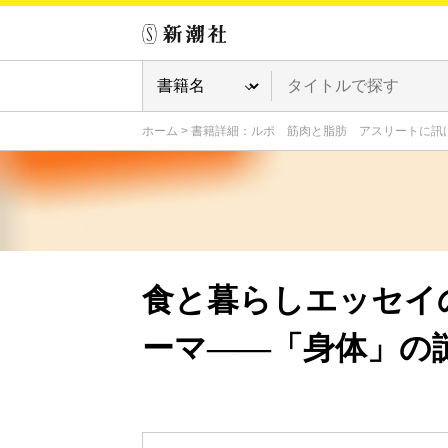
ホーム
>
書籍詳細：ルポ 筋肉と脂肪 アスリートに訊
食と暮らしエッセイ
ーマ――「身体」の