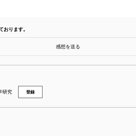
（異化）な状態になってしまう。（略）つねに二～三
て、血中アミノ酸濃度が下がらないよう一定にしなけ
人気プロレスラー棚橋が、ここまで徹底して自分の肉
ております。
「プロレスってのは結局人間の春夏秋冬を見せるもん
と言ったのは、プロレスラーの故・橋本真也だが、リ
感想を送る
ちが、「食」というものにどういうこだわりを持って
を読めばいい。さらにつけ加えておけば、アスリート
家、作家などそれぞれの職業についても、その仕事に
自分はどうするかというところまで考えさせられる本
学研究
登録