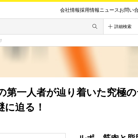
会社情報
採用情報
ニュース
お問い
詳細検索
け
の第一人者が辿り着いた究極の
謎に迫る！