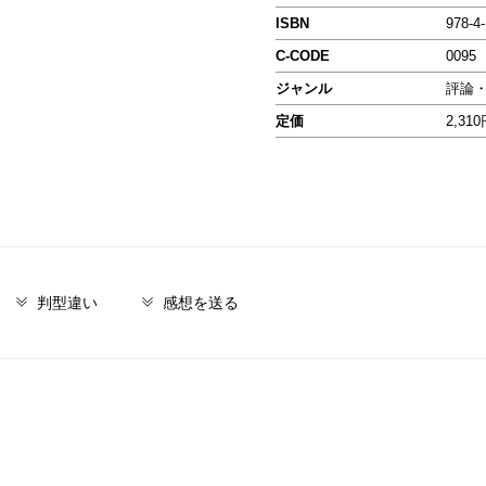
ISBN
978-4
C-CODE
0095
ジャンル
評論
定価
2,31
判型違い
感想を送る