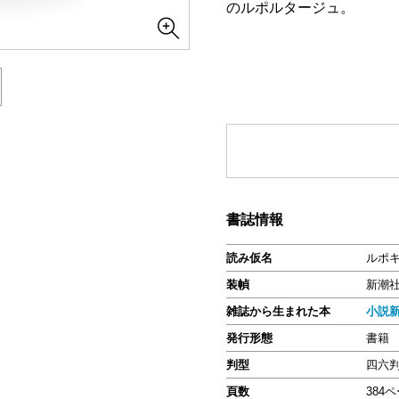
のルポルタージュ。
書誌情報
読み仮名
ルポ
装幀
新潮
雑誌から生まれた本
小説
発行形態
書籍
判型
四六
頁数
384