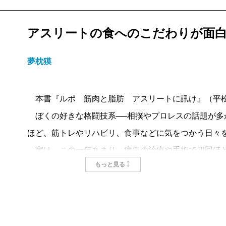
アスリートの食へのこだわりが面
夢枕獏
本書『ルポ 筋肉と脂肪 アスリートに訊け』（平松
ぼくの好きな格闘技系──相撲やプロレスの話題が多
ほど、筋トレやリハビリ、食事などに気をつかう日々
実は、この一年あまり、病気の治療や手術で四回ほど
もっと見る
するリハビリから始め、筋トレをして少し元気になっ
て入院ということを繰り返していたのである。
血液ガンや心不全などをわずらって、ガンは寛解、心
が、食事は減塩、有酸素運動はこまめにやらねばなら