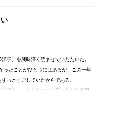
白い
洋子）を興味深く読ませていただいた。
かったことがひとつにはあるが、この一年
をずっとすごしていたからである。
入院をし、そのたびに歩行器などを使用
たら、次の手術で入院。またリハビリをし
不全の方はひとまず落ち着いているのだ
ない日々をすごしているのである。そんな