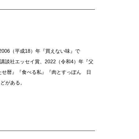
う単位がどういうものか、現在のぼくは知っ
1とした時の「運動強度の単位」である。ち
る医者からもらった資料では、「軽い大工
持っての歩行」とある。メッツ「9～10」
とになる。ぼくのメッツは「3～4」で、
2006（平成18）年『買えない味』で
てもいいが、それ以上の運動は心臓に負担
』で講談社エッセイ賞、2022（令和4）年『父
たせ暦』『食べる私』『肉とすっぽん 日
ざっくりとした知識はお持ちであろう。
などがある。
高くなる。しかしながら、競技によって
筋肉をつけるだけでなく、それぞれの運動
も、知識としては持っておられるであろ
ためには、どのような食事をせねばならな
であろう。本書には、そういうことが、実