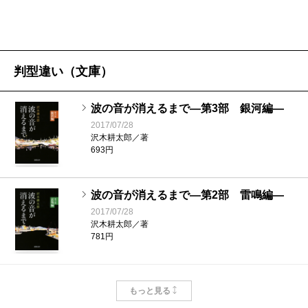
まれる人間の感情というのは、僕も漫画で描き続
だ。
けてきたことなのですが、航平は果たして、瞬間
的に燃え上がる炎のような烈しい高揚感を手に入
（きたがみ・じろう 文芸評論家）
れるのか、それとも破滅してしまうのか……。い
判型違い（文庫）
ずれにしても、「普通の状態で考えられること」
［→］
［『波の音が消えるまで』刊行記念特集］
波の音が消えるまで―第3部 銀河編―
のもう少し先、もう少し深い世界、ある「考え」
福本伸行／「バカラ」というリングで燃えつきる
2017/07/28
に到達するその過程は、小説や漫画のような、コ
ために
沢木耕太郎／著
ツコツと細かい描写を積み上げることができるか
693円
らこそ可能な表現だと、今回改めて思いました。
ちりばめられた様々なエピソードの真実が明かさ
波の音が消えるまで―第2部 雷鳴編―
れ、淡々としていた語りが急速に熱を帯びる下巻
2017/07/28
沢木耕太郎／著
は、より読み応えがあります。そして……必勝法
781円
の有無については、ぜひ本書を読んで確かめてみ
て下さい。
波の音が消えるまで―第1部 風浪編―
もっと見る
2017/07/28