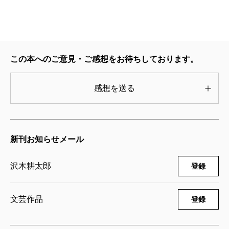
沢木耕太郎／著
（ふくもと・のぶゆき 漫画家）
825円
［→］
［『波の音が消えるまで』刊行記念特集］
北上次郎／これが博打小説だ
この本へのご意見・ご感想をお待ちしております。
感想を送る
新刊お知らせメール
沢木耕太郎
登録
文芸作品
登録