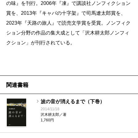
平は、サーフィンの才能があり、プロのカメラマ
の味』を刊行。2006年『凍』で講談社ノンフィクション
で突然出現する絵柄が感動的だ。引用すればその
ンとしても成功し、周囲の人間からも好感を持た
賞を、2013年『キャパの十字架』で司馬遼太郎賞を、
美しさが一発でおわかりいただけるだろうが、い
れる人間です。客観的に見れば幸せな人生なの
2023年『天路の旅人』で読売文学賞を受賞。ノンフィク
たずらにスペースを取ってしまうのでここはぐっ
に、彼はそんな「普通の幸せ」では決して満足で
と我慢。漢字がうねるように躍っていく様子は、
ション分野の作品の集大成として「沢木耕太郎ノンフィ
きない空虚感のようなものを抱えていて、常に、
本書を開いて確認していただきたい。
クション」が刊行されている。
「もっと燃えたい」と願っている。本当に熱くな
主人公の航平がサーファーであり、カメラマンで
れるものがない、と言い換えてもいいかもしれな
もあったので、これはサーフィン小説、そしてカ
い。そんな航平を通じて、『一瞬の夏』で燃えつ
メラマン小説でもあることを付記しなければなら
きることができなかった沢木さんが、今度は自分
ないし、航平に博打を教える師匠格として登場す
関連書籍
自身が「バカラ」というリングに立って勝負をし
る劉、美しい娼婦李蘭のトライアングルを中心
ているかのようにも、僕は感じました。
に、個性的な脇役を配して色彩感豊かに物語が展
波の音が消えるまで（下巻）
物語の進行とともに、航平はバカラの深みにどっ
開することも書いておかなければならない。
2014/11/18
ぷりとはまり込んでいき、最終的に自分のすべて
沢木耕太郎／著
熱狂的なギャンブル小説愛好者への超おすすめの
1,760円
を賭けた極限の勝負に挑みます。究極の勝負に勝
一冊だが、それ以外の要素もたっぷりとあること
つか負けるか――極限状態に身を置いたときに生
は強調しておきたい。二〇一四年の収穫の一冊