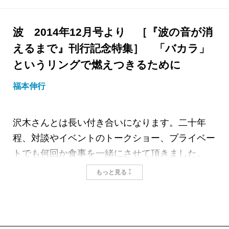
の動きがとても興味深かった。ギャンブル小説が
好きな私はあのくだりをもっと読みたいと思った
波 2014年12月号より ［『波の音が消
ものだが、あれから二十八年、まさか本当に書い
えるまで』刊行記念特集］ 「バカラ」
てくれるとは思ってもいなかった。なんとなん
というリングで燃えつきるために
と、今度は上下巻が丸々カジノ賭博で埋められる
のだ。本格的な博打小説である。もうイギリスに
福本伸行
は向かわず、最初から最後までカジノである。ギ
ャンブル小説愛好者としては無性に嬉しい。
沢木さんとは長い付き合いになります。二十年
『深夜特急』の青年がはまったのは大小だった
程、対談やイベントのトークショー、プライベー
が、今度の種目はバカラ。バンカーとプレイヤー
トでも何回か食事を一緒にさせて頂きました。
のそれぞれのサイドにトランプを二枚ずつ配り、
「カイジ」シリーズをはじめ、ギャンブルを題材
カードの合計数の多いほうが勝ち。数の大小が問
もっと見る
にした漫画を僕が多く描いていることもあって、
われるのは下一桁だけ。つまり合計数が十八なら
「バカラをテーマにエンターテインメント小説を
八になる。で、どちらのサイドが勝つのかを当て
書きたい」ということは、以前から伺っていまし
る種目である。二枚で勝負が決しない場合などの