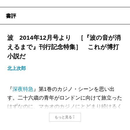
書評
波 2014年12月号より ［『波の音が消
えるまで』刊行記念特集］ これが博打
小説だ
北上次郎
『
深夜特急
』第1巻のカジノ・シーンを思い出
す。二十六歳の青年がロンドンに向けて旅立った
はずなのに、マカオのカジノにとどまり続けるく
だりが印象的だった。博打などとは縁遠いはずの
もっと見る
知的な青年がなぜカジノにはまるのか。その感情