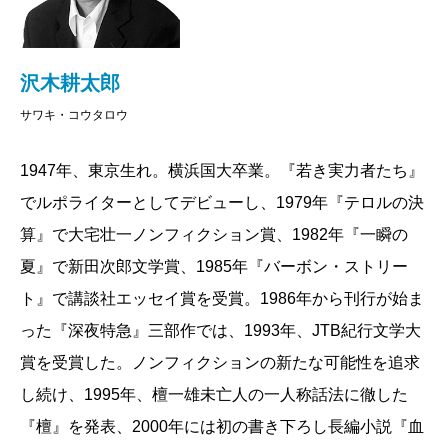
ディーラーや他の客ではなく、バカラを戦うこと
ない。でっかく行かなければ大きく勝つことは出
は、自分の欲をコントロールすること、つまり
来ないが、しかしでっかく行くと破綻するのも早
は、自分自身の内側との戦いであるということ、
い。だからポケットの金を握りしめて私たちは迷
沢木耕太郎
そして出る目をどう選択するか、どのタイミング
うのである。賭けるべきなのか止めたほうがいい
サワキ・コウタロウ
でどのくらいの金額を賭けるか、賭けないかとい
のか、私たちは脳を激しく回転させてぎりぎりま
う、ある意味、答えの出ないこの「問い」に、沢
で考える。きりきりと迷い続ける。博打は自分と
1947年、東京生れ。横浜国大卒業。『若き実力者たち』
木さんが何とか近づこう、躙り寄ろうとしている
の戦いだ。
でルポライターとしてデビューし、1979年『テロルの決
のを、ずーっと感じながら、ずーっと楽しかっ
大事なことを一つ、書き忘れていた。マカオのカ
算』で大宅壮一ノンフィクション賞、1982年『一瞬の
た。
ジノではバンカーを「庄」（ジョン）、プレイヤ
夏』で新田次郎文学賞、1985年『バーボン・ストリー
沢木さんにとって、初めてのエンターテインメン
ーを「閒」（ハン）、タイを「和」（ウォー）と
ト』で講談社エッセイ賞を受賞。1986年から刊行が始ま
ト小説ということですが、根底にある美学やその
呼ぶ。だから出目表を付けるとそこにこれらの漢
った『深夜特急』三部作では、1993年、JTB紀行文学大
語り口は、これまでの作品と変わらず、上質で
字が並んでいく。それを縦に並べると変化したこ
賞を受賞した。ノンフィクションの新たな可能性を追求
す。特に航平の人物造形には、カシアス内藤とい
としかわからないが、横に並べるとどのように変
し続け、1995年、檀一雄未亡人の一人称話法に徹した
う一人のボクサーを描いた沢木さんの名作ノンフ
化したかがわかる。中国人が重要視するパター
ィクション、『
一瞬の夏
』を思い出しました。航
『檀』を発表、2000年には初の書き下ろし長編小説『血
ン、絵柄がそこに現れるのだ。縦を横にするだけ