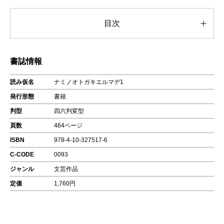
目次
書誌情報
読み仮名
ナミノオトガキエルマデ1
発行形態
書籍
判型
四六判変型
頁数
464ページ
ISBN
978-4-10-327517-6
C-CODE
0093
ジャンル
文芸作品
定価
1,760円