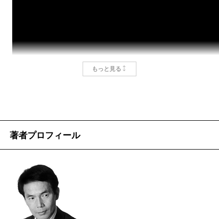
です。
「一発勝負は常に敗れる」
また、基本ルールはもちろん、バカラというギャ
「強く賭けられなければ勝てない」
ンブル「そのもの」の、魅力や恐ろしさも語られ
最後のフレーズにはもう少し注釈が必要か。強く
ていて、そこも、沢木さんとギャンブル談義をし
というのは賭ける額が大きいことかという主人公
ているようで楽しかった。
の航平の質問に、劉という謎の老人は答える。金
もっと見る
「バカラのバンカー（マカオでは『庄（ジョ
額ではない。これは勝てると強い思いで賭けられ
ン）』と呼ぶ）とプレーヤー（『閒（ハ
るかどうかということだ。もう一つ引いておけ
ン）』）、そのどちらかに張るだけという、この
ば、「強く賭けるためには確信がなくてはならな
単純さ、純粋さが素晴らしい」
い」というのもいい。
「が、ゆえに奥深い」
著者プロフィール
私の専門は競馬で、カジノ賭博とはその要諦が異
そんなことを、沢木さんが話していたことを思い
なるが、「強く賭けなくては勝つことは出来な
出しました。ただ、ひたすら、バンカーかプレー
い」というのは同じなので、もう感じ入ってばか
ヤーか、「庄」か「閒」かだけを追っていくこと
りである。たとえば、航平が絶対の自信を持ちな
で感じられる「波」については、僕が説明するよ
がらもポケットの金を握りしめたまま賭けられな
りも、小説を読んで感じてみて欲しいのですが、
い場面が本書に出てくるが、まったく他人事では