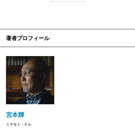
が、突如、熊吾の前に立ち現れた。伊佐男は広島
でやくざの組長となっていた。伊佐男の奸計によ
る牛の突き合い勝負を熊吾は未然に防ぎ、両者の
因縁はより深まっていく。
著者プロフィール
男関係に節操のない熊吾の妹タネは、それぞれ
父親の違う明彦と千佐子を私生児として生んでい
た。タネの生計を案じ、熊吾はダンスホールを建
て、タネに経営を任せた。また、熊吾のかつての
親友周栄文の日本人妻であった谷山節子を井草正
之助が愛人にしていたことを知り、金沢に赴く。
結核で瀕死の井草に金のことは不問に付し、結
局、周の忘れ形見、麻衣子の恋路のために奔走す
ることとなる。大阪の丸尾千代麿の愛人に子がで
宮本輝
き、そこでも熊吾は計略を授ける。
ミヤモト・テル
伊佐男はタネのダンスホールを標的に悪辣な嫌