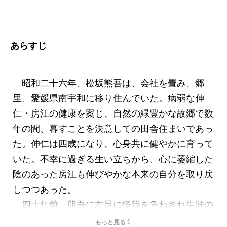
あらすじ
昭和二十六年、松坂熊吾は、会社を畳み、郷
里、愛媛県南宇和に移り住んでいた。病弱な伸
仁・房江の健康を案じ、自然の緑豊かな故郷で数
年の間、暮すことを決意しての田舎住まいであっ
た。伸仁は四歳になり、心身共に健やかに育って
いた。不幸に過ぎる生い立ちから、心に萎縮した
陰のあった房江も伸びやかな本来の自分を取り戻
しつつあった。
四十年前、熊吾に左足に怪我を負わされ生涯の
傷となったことを逆恨みに思っていた増田伊佐男
もっと見る