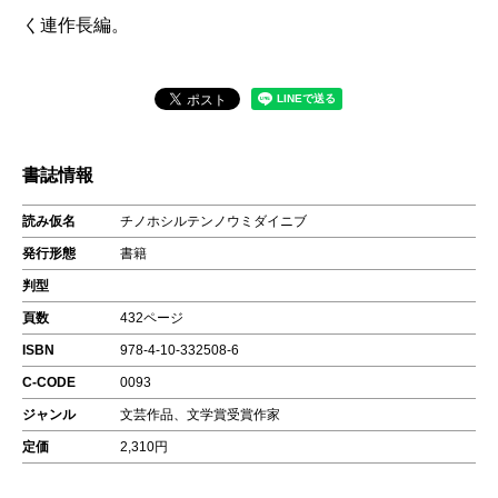
く連作長編。
書誌情報
読み仮名
チノホシルテンノウミダイニブ
発行形態
書籍
判型
頁数
432ページ
ISBN
978-4-10-332508-6
C-CODE
0093
ジャンル
文芸作品、文学賞受賞作家
定価
2,310円