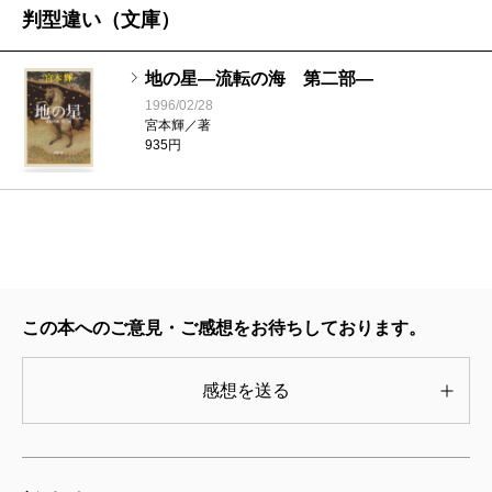
判型違い（文庫）
2011/08/31
宮本輝／著
2,310円
地の星―流転の海 第二部―
1996/02/28
宮本輝／著
花の回廊―流転の海 第五部―
935円
2007/07/31
宮本輝／著
2,200円
天の夜曲―流転の海 第四部―
2002/06/27
宮本輝／著
この本へのご意見・ご感想をお待ちしております。
2,310円
感想を送る
血脈の火―流転の海 第三部―
1996/09/17
宮本輝／著
2,310円