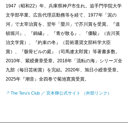
がらせを繰り返すのだが……。
1947（昭和22）年、兵庫県神戸市生れ。追手門学院大学
文学部卒業。広告代理店勤務等を経て、1977年「泥の
河」で太宰治賞を、翌年「螢川」で芥川賞を受賞。『道
頓堀川』、『錦繍』、『青が散る』、『優駿』（吉川英
治文学賞）、『約束の冬』（芸術選奨文部科学大臣
賞）、『骸骨ビルの庭』（司馬遼太郎賞）等著書多数。
2010年、紫綬褒章受章。2018年「流転の海」シリーズ全
九部（毎日芸術賞）を完結。2020年、旭日小綬章受章。
2025年『潮音』全四巻で菊池寛賞受賞。
The Teru's Club ／ 宮本輝公式サイト （外部リンク）