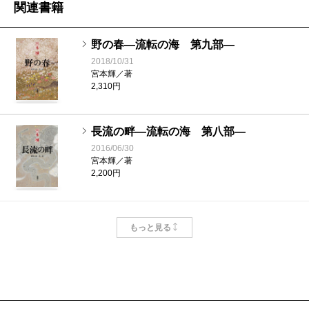
関連書籍
野の春―流転の海 第九部―
2018/10/31
宮本輝／著
2,310円
長流の畔―流転の海 第八部―
2016/06/30
宮本輝／著
2,200円
満月の道―流転の海 第七部―
もっと見る
2014/04/30
宮本輝／著
2,200円
慈雨の音―流転の海 第六部―