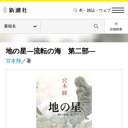
本・雑誌・ウェブ
詳細検索
地の星―流転の海 第二部―
宮本輝
／著