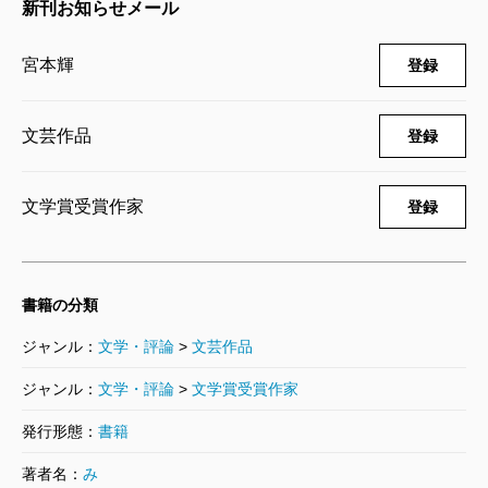
新刊お知らせメール
流転の海 第一部
宮本輝
登録
1992/11/30
宮本輝／著
2,090円
文芸作品
登録
文学賞受賞作家
登録
書籍の分類
ジャンル：
文学・評論
>
文芸作品
ジャンル：
文学・評論
>
文学賞受賞作家
発行形態：
書籍
著者名：
み