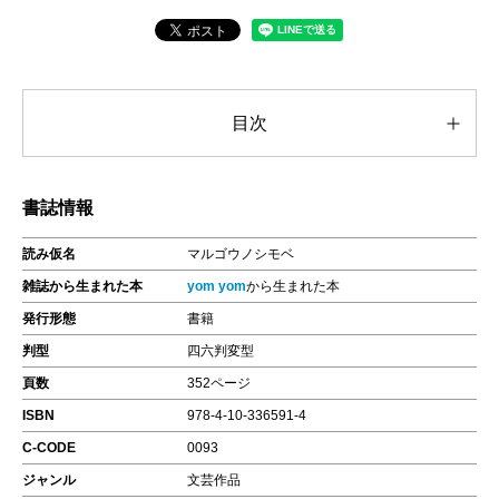
目次
書誌情報
読み仮名
マルゴウノシモベ
雑誌から生まれた本
yom yom
から生まれた本
発行形態
書籍
判型
四六判変型
頁数
352ページ
ISBN
978-4-10-336591-4
C-CODE
0093
ジャンル
文芸作品