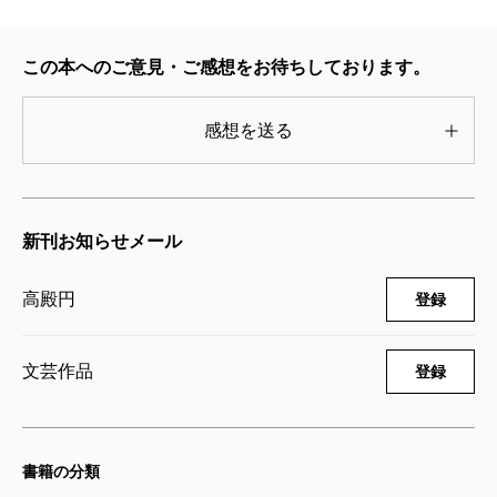
しかし、博士号を持つ教授が少ない文系学部や文・理
混合学部では、絶大な権威を持っているらしい。
この本へのご意見・ご感想をお待ちしております。
要領が悪く運も悪かったために、出身大学から放出
された瓶子青年は、将来は常勤ポストに就くことを狙
感想を送る
っている。その近道は、節を曲げて“マル合の下僕”にな
ることである。はたして瓶子青年は、アカハラ、セク
ハラ、中傷誹謗、足の引っ張り合いなど、何でもあり
新刊お知らせメール
の大学で、常勤ポストにありつくことは出来るのでし
高殿円
登録
ょうか？？？
評者が勤務していた理工系大学にも非常勤講師はい
文芸作品
登録
る。しかし彼らは定職がある人で、担当するのは高々
週二コマだった。またアメリカの大学には、非常勤講
師なる人種はほとんどいなかった。
書籍の分類
日本の大学には、なぜこれほど多くの非常勤講師が