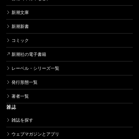
著者の高殿円氏は大学勤務の経験はないようだが、
新潮文庫
大学の内情に関する詳細かつ正確な記述に唸らされ
た。評者の視力が衰える前に、続編が出ることを期待
新潮新書
している。
コミック
新潮社の電子書籍
（こんの・ひろし 作家）
レーベル・シリーズ一覧
波 2014年11月号より
発行形態一覧
単行本刊行時掲載
著者一覧
雑誌
雑誌を探す
ウェブマガジンとアプリ