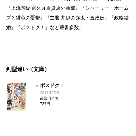
現したライバルに、二コマを横取りされそうになる。
『上流階級 富久丸百貨店外商部』『シャーリー・ホーム
評者の経験では、週一〇コマの講義を担当すれば、
ズと緋色の憂鬱』『主君 井伊の赤鬼・直政伝』『政略結
論文を書いている時間はない。ところが瓶子講師は、
婚』『ポスドク！』など著書多数。
学食の一八〇円うどんをすすりながら、研究にも精を
出すワーカホリック＆ワーキング・プアである。
大学というところは、“超”格差社会である。助教、准
教授、教授というヒエラルキーの頂点に君臨するの
判型違い（文庫）
が、この本のタイトルになっている“Dマル合”教授であ
る。これは、博士論文の合否判定を行う資格を持つ教
ポスドク！
授のことで、この認定を受けるためには、博士号を持
2017/12/25
高殿円／著
ち、毎年相当数の論文や著書を発表していることが条
737円
件になっている。
理工系大学にはDマル合教授が大勢いるから、“おれ
はマル合だぞ”と威張ったらバカにされるだけである。