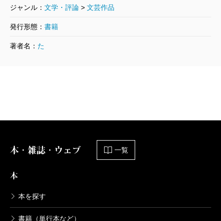
ジャンル：
文学・評論
>
文芸作品
いるのか。その理由は、常勤スタッフがあまり働かな
いこと、非常勤講師の採用が常勤教授の利権に結びつ
発行形態：
書籍
いていること、“教えなくてもいい科目”が多すぎるこ
著者名：
た
と、そして国が博士の大量生産をプッシュしたことで
はなかろうか。
変人奇人ばかりが登場する物語であるにもかかわら
ず、読後感が爽やかなのは、誉少年のおかげである。
家事の切り盛りが上手で、学校の成績もいい。そし
て、要領と運が悪い叔父を激励し、自分を捨てた母親
本・雑誌・ウェブ
にも理解を示す、“出来がいい”小学生である。
一覧
また名門出身の変態常勤講師、千万円単位の研究費
本
を持つアカハラ・マル合教授、実力派の腰かけ女性助
本を探す
教などが、この物語に花を添えている。日本には数少
ない、見事なキャンパス小説である。
書籍（単行本など）