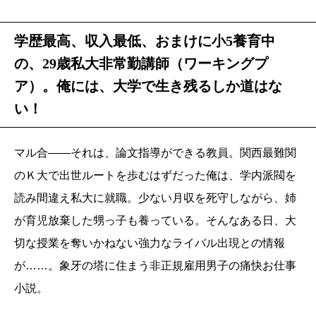
学歴最高、収入最低、おまけに小5養育中
の、29歳私大非常勤講師（ワーキングプ
ア）。俺には、大学で生き残るしか道はな
い！
マル合――それは、論文指導ができる教員。関西最難関
のＫ大で出世ルートを歩むはずだった俺は、学内派閥を
読み間違え私大に就職。少ない月収を死守しながら、姉
が育児放棄した甥っ子も養っている。そんなある日、大
切な授業を奪いかねない強力なライバル出現との情報
が……。象牙の塔に住まう非正規雇用男子の痛快お仕事
小説。