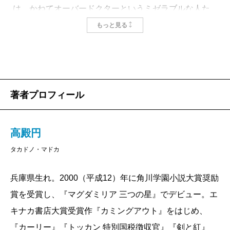
は、かねてオーバードクターというミゼラブルな人た
ちに同情してきた評者（元工学部教授）にとって、と
もっと見る
ても参考になる小説だった。
常勤講師は年俸五百万円以上で、准教授、教授への
道が開かれている。一方、非常勤講師は一年契約の臨
時職員で、九〇分の講義一コマの報酬は月額一万二千
著者プロフィール
円（月四回として時給二千円！）だから、九コマを担
当しても、月収わずか十万八千円である。ボーナスも
高殿円
昇給もないし、報酬が支払われるのは学期中だけであ
タカドノ・マドカ
る。
家賃三万五千円のアパートに住む主人公のところに
兵庫県生れ。2000（平成12）年に角川学園小説大賞奨励
転がり込んできたのが、姉の息子・誉である。瓶子講
賞を受賞し、『マグダミリア 三つの星』でデビュー。エ
師は、誉少年にまともな生活をさせてやるべく、もう
キナカ書店大賞受賞作『カミングアウト』をはじめ、
一コマ多く講義を担当したいと考えていたが、突然出
『カーリー』『トッカン 特別国税徴収官』『剣と紅』