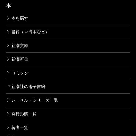
れている。
本
ところで、この本をたのしむコツがある。それはゆ
本を探す
っくり読むこと。あなたがいつも読むスピードより二
割ぐらいゆっくり読むと、言葉と言葉のあいだから香
書籍（単行本など）
りと味がしみ出てくるだろう。
新潮文庫
新潮新書
（ながえ・あきら フリーライター）
波 2015年3月号より
コミック
単行本刊行時掲載
新潮社の電子書籍
レーベル・シリーズ一覧
発行形態一覧
著者一覧