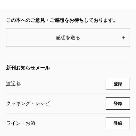
ったもの。生産性向上で抹茶が余るようになり、その
新たな利用法として生み出されたのが玉露なのだと
この本へのご意見・ご感想をお待ちしております。
か。玉露がいちばん古い、だから高級なんだ、とぼく
は思い込んでいた。
感想を送る
この玉露を氷水で淹れることを渡辺さんはすすめ
る。ひんやりと冷たく旨みのあるしっかりとした味に
なるという。老舗の奥さんだから、「冷たいお茶なん
新刊お知らせメール
て、あきまへん」というかと思ったら正反対だった。
この夏、ぜひ挑戦してみよう。
渡辺都
登録
このエッセイ集のベースになっているのは、季刊誌
「
考える人
」に連載された「京都寺町お茶ごよみ」を
クッキング・レシピ
登録
改稿したものだが、それだけでなく、「京都新聞」に
連載されたエッセイや、書き下ろしも含まれている。
ワイン・お酒
登録
「考える人」で欠かさず読んでいた人、バックナンバ