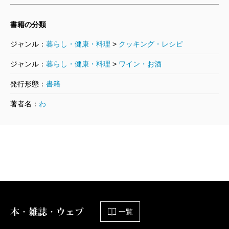
ーを揃えている人にも、この本はぜひおすすめした
い。
書籍の分類
とりわけ書き下ろしの二編、「茶事のよろこび」と
ジャンル：
暮らし・健康・料理
>
クッキング・レシピ
「お稽古のこと」には、涙がこぼれそうになるくらい
ジャンル：
暮らし・健康・料理
>
ワイン・お酒
心を揺すぶられた。大阪の川沿いのマンションで催さ
れた茶事に招かれた思い出は、もう二十年以上も前の
発行形態：
書籍
ことなのに、蹲踞代わりの蛇口の下の黒い石や、待合
著者名：
わ
の掛け軸代わりの映像（映画「雨月物語」の一部）に
はじまり、モーターボートで淀屋橋まで送ってもらっ
たことまで細かく記されている。茶の湯の奥深さと広
さをあらためて感じるエピソードだ。そして昨年、渡
辺さんは茶事の亭主をつとめたのだという。その趣向
がまた素晴らしい。二十年前の感動をそのまま持続し
本・雑誌・ウェブ
一覧
て別の形で表現する感性のみずみずしさがよくあらわ