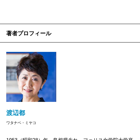
通を北上する。御池通、押小路通、二条通と、道を渡
るにつれて心がだんだん京都モードになってくる。そ
して一保堂の暖簾の前で、深く息を吸い込む。お茶の
香りを全身に行き渡らせるように。京都に帰ってきた
著者プロフィール
な、という気持ちになる。ぼくの家はもう少し先、下
御霊神社の手前を入ったところにあって、京都にいる
間は毎日のように一保堂の前を通る。
渡辺都さんは一保堂の奥さんで、『お茶の味』には
渡辺さんが京都暮らしのなかで日々感じたことや思っ
たことが書かれている。感心したのは、いやなことが
ひとつも書かれていない点だ。エッセイを書こうとす
ると、つい世の中にモノ申したくなる。きっと渡辺さ
渡辺都
んにもそういうことはあるはずなのだけど、この本に
ワタナベ・ミヤコ
はない。楽しいこと、気持ちのいいことだけが書かれ