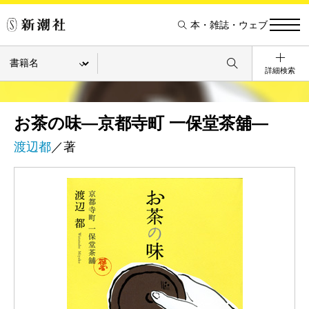
本・雑誌・ウェブ
詳細検索
お茶の味―京都寺町 一保堂茶舖―
渡辺都
／著