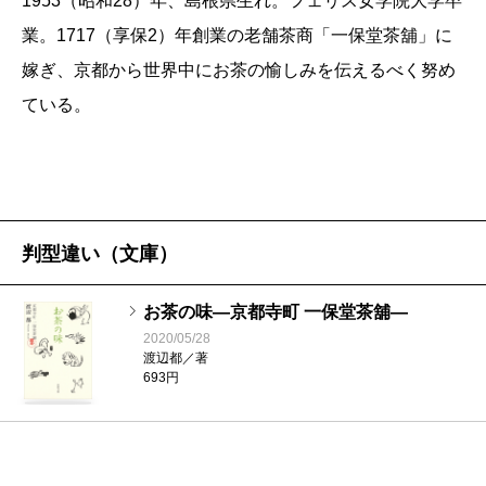
1953（昭和28）年、島根県生れ。フェリス女学院大学卒
ている。まるで日本茶のようだ。
業。1717（享保2）年創業の老舗茶商「一保堂茶舖」に
役に立つこともたくさん書かれている。たとえばお
嫁ぎ、京都から世界中にお茶の愉しみを伝えるべく努め
茶をおいしく淹れるコツ。日本茶はもっとも身近な飲
ている。
み物なのに、なかなか上手に淹れられない。ぼくはコ
ーヒーには少し自信があるけれども、抹茶もお薄なら
まあまあ点てられるかなと思ったりもするけれど、ご
く普通の煎茶はまるでだめだ。でもこの本には秘訣が
書かれている。茶葉とお湯の量、お湯の温度、そして
判型違い（文庫）
茶葉をお湯に浸しておく時間の、四つがポイントだそ
お茶の味―京都寺町 一保堂茶舖―
うだ。
2020/05/28
知らなかったこともたくさんある。たとえば玉露は
渡辺都／著
693円
日本茶の仲間では歴史がいちばん新しいということ。
なんと、つくられるようになったのは幕末になってか
らだという。玉露は抹茶用の茶葉を煎茶の製法でつく