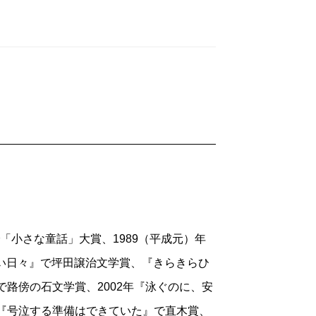
で「小さな童話」大賞、1989（平成元）年
ばしい日々』で坪田譲治文学賞、『きらきらひ
で路傍の石文学賞、2002年『泳ぐのに、安
年『号泣する準備はできていた』で直木賞、