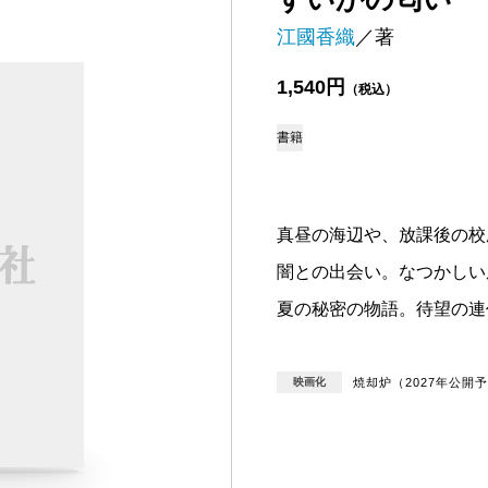
江國香織
／著
1,540円
（税込）
書籍
真昼の海辺や、放課後の校
闇との出会い。なつかしい
夏の秘密の物語。待望の連
映画化
焼却炉（2027年公開