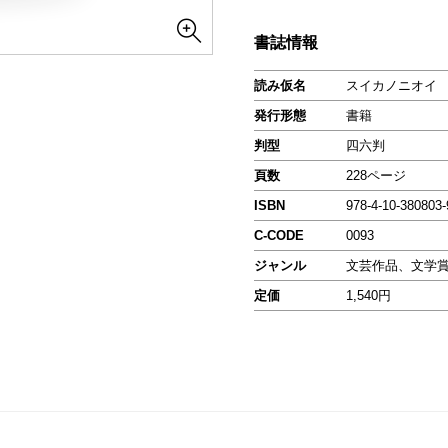
書誌情報
読み仮名
スイカノニオイ
発行形態
書籍
判型
四六判
頁数
228ページ
ISBN
978-4-10-380803-
C-CODE
0093
ジャンル
文芸作品、文学
定価
1,540円