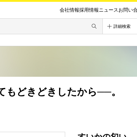
会社情報
採用情報
ニュース
お問い
詳細検索
てもどきどきしたから──。
すいかの匂い