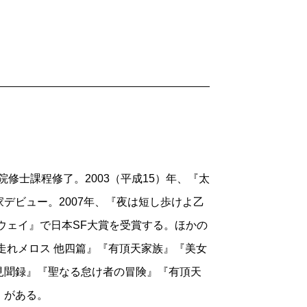
―
内田百閒
全集を買ってどうこうっていう
。
ソードの入った、とても素敵なお話でし
当なんですけど、あんな状況で買ったわ
院修士課程修了。2003（平成15）年、『太
デビュー。2007年、『夜は短し歩けよ乙
ウェイ』で日本SF大賞を受賞する。ほかの
に入ってらっしゃるお話はありますか？
走れメロス 他四篇』『有頂天家族』『美女
見聞録』『聖なる怠け者の冒険』『有頂天
。
』がある。