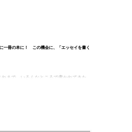
に一冊の本に！ この機会に、「エッセイを書く
れまで、いろんなところで書かれてきた
みて、いかがでしたか？
ーな本ができてしまいましたね。その場
とめると次から次へと重い球が続く感じが
た。