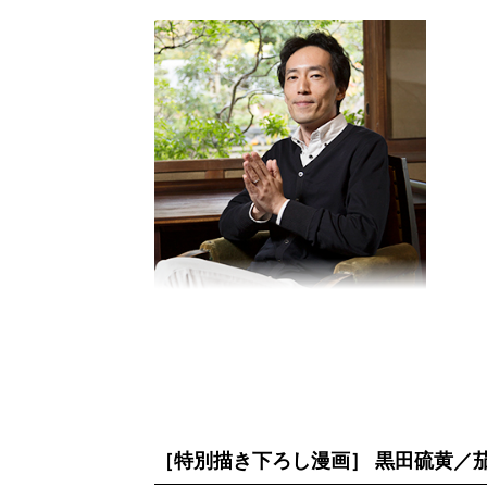
［特別描き下ろし漫画］ 黒田硫黄／