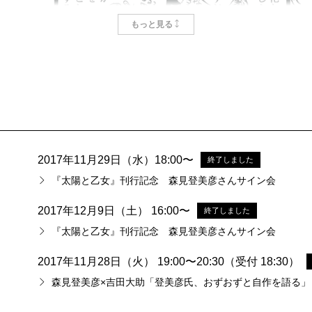
（森）
どうぢゃろう……。東京の仕事場を引き払って
もっと見る
のかもしれませんが。
（担）
その端境期に書かれたのが、台湾の小説誌で連
海外向けということもあり、他の文章と比べるとちょ
（森）
時期的にもマジメに悩んでいた頃だったので、
2017年11月29日（水）18:00〜
終了しました
『太陽と乙女』刊行記念 森見登美彦さんサイン会
（担）
とても率直に書かれている印象を受けました。
2017年12月9日（土） 16:00〜
終了しました
ッセイの中で「嘘をついてすいません」というくだり
『太陽と乙女』刊行記念 森見登美彦さんサイン会
は何割くらいが本当なんでしょうか。
2017年11月28日（火） 19:00〜20:30（受付 18:30）
森見登美彦×吉田大助「登美彦氏、おずおずと自作を語る」
（森）
それはもちろんものによって違いますけど、中