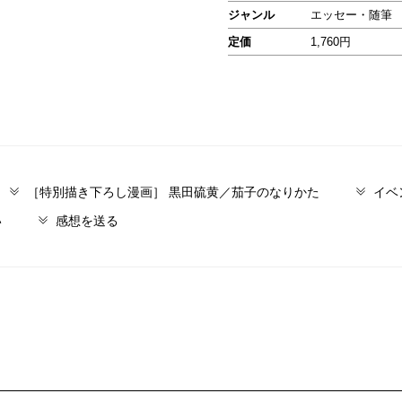
ジャンル
エッセー・随筆
定価
1,760円
［特別描き下ろし漫画］ 黒田硫黄／茄子のなりかた
イベ
い
感想を送る