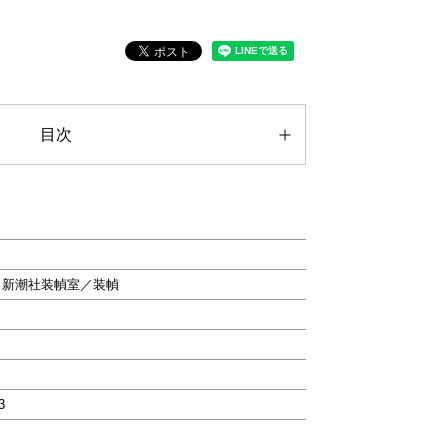
目次
メ
、新潮社装幀室／装幀
3