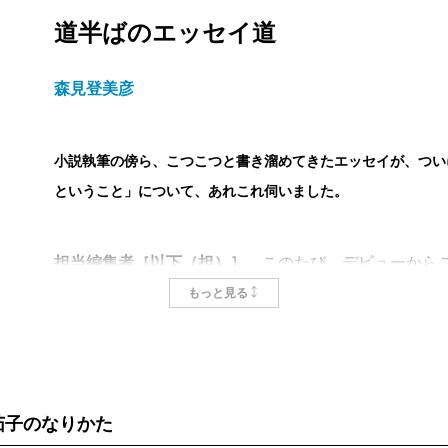
道半ばのエッセイ道
森見登美彦
小説執筆の傍ら、こつこつと書き溜めてきたエッセイが、つい
ということ」について、あれこれ伺いました。
担当編集者［以下（担）］
このたび、デビューからこ
もっと見る
エッセイが一冊にまとまりました。まとめて読まれて
森見登美彦氏［以下（森）］
いや、思った以上にヘビ
その場で全力投球で書いてきたものなので、一冊にま
茄子のなりかた
する……。それは今回やってみてはじめてわかりまし