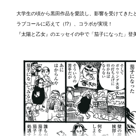
大学生の頃から黒田作品を愛読し、影響を受けてきた
（担）
14年の間に書かれた90篇が収められているわ
ラブコールに応えて（!?）、コラボが実現！
れてみて、いかがでしょう。
『太陽と乙女』のエッセイの中で「茄子になった」登
（森）
デビューして何年かの間に書いたものは、「面
きゃ」というのが強すぎて、読んでいて痛々しいです
う……。今更修正してもしょうがないのでそのまま載
逆に今は、どうしてもマジメなことを言おうとしてし
堅苦しくなっちゃって。
（担）
何か変化のきっかけのようなものはあるんで