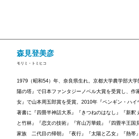
りますね。たとえば最初のほうの、古本まつりの話―
――あれ、たぶん嘘ですね。あんな記憶ないですもん
（担）
ええっ、そうなんですか。ロマンチックなエピ
森見登美彦
たが……。
モリミ・トミヒコ
（森）
いや、全集を古本まつりで買ったというのは本
1979（昭和54）年、奈良県生れ。京都大学農学部大学
けではない。
陽の塔』で日本ファンタジーノベル大賞を受賞し、作家
女』で山本周五郎賞を受賞。2010年『ペンギン・ハイ
（担）
そ、そんなきっぱりと……。では、ご自身で気
著書に『四畳半神話大系』『きつねのはなし』『新釈 
と竹林』『恋文の技術』『宵山万華鏡』『四畳半王国
（森）
うーん……「カレーの魔物」とかでしょうか
家族 二代目の帰朝』『夜行』『太陽と乙女』『熱帯