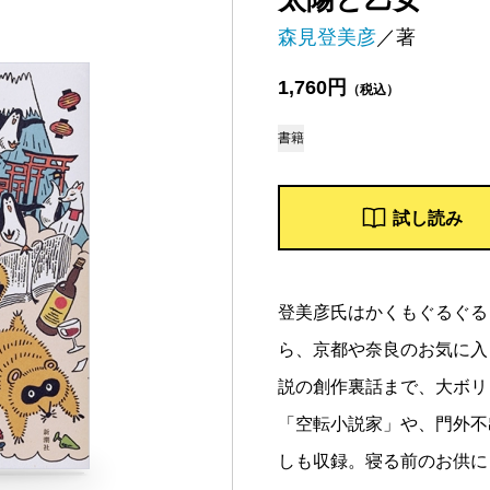
森見登美彦
／著
1,760円
（税込）
書籍
試し読み
登美彦氏はかくもぐるぐる
ら、京都や奈良のお気に入
説の創作裏話まで、大ボリ
「空転小説家」や、門外不
しも収録。寝る前のお供に