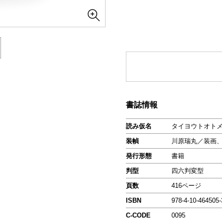
書誌情報
読み仮名
タイヨウトオト
装幀
川原瑞丸／装画
発行形態
書籍
判型
四六判変型
頁数
416ページ
ISBN
978-4-10-464505-
C-CODE
0095