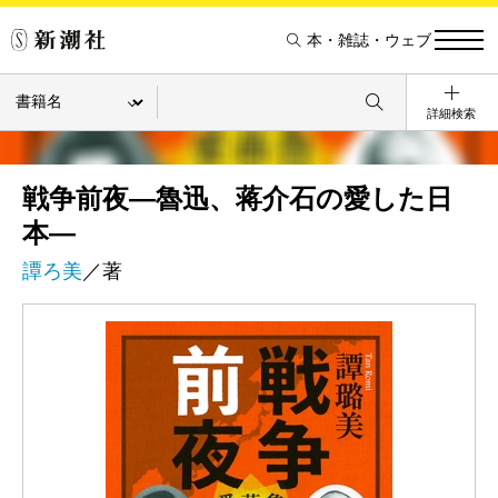
本・雑誌・ウェブ
詳細検索
戦争前夜―魯迅、蒋介石の愛した日
本―
譚ろ美
／著