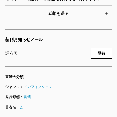
活躍した対照的な二人の「ペンと剣の闘い」が克明に
叙述され、そこに多くの中国人青年と頭山満・寺尾
感想を送る
亨・内山完造・田中義一ら有名無名の日本人が関わ
り、1920年代・30年代の空気が濃密に甦る。
織田信長の出現が戦国時代を終結させたなどと説く
新刊お知らせメール
と、日本史学界からは素人の所業と糾弾される。一人
譚ろ美
登録
の英雄が歴史を作るのではなく、時代の要請が人を選
び出す。ぼくたち歴史研究者はそう教わり、当然のこ
ととして受容している。だが蒋介石が「千人誤って殺
書籍の分類
しても、一人の共産党員も逃すな」との指示を出さな
ジャンル：
ノンフィクション
ければ、冒頭で記した事態はなかった。1927年4月12
日、上海で多くの学生や労働者が共産党員か否かの区
発行形態：
書籍
別なく連行され、虫けらのように殺された。時流の巻
著者名：
た
き添えになった彼ら一人一人、二度ない人生は永遠に