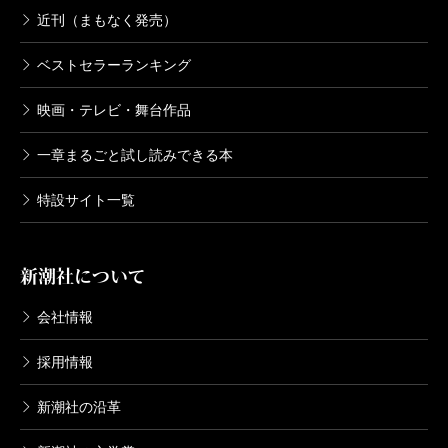
重ね、小説を書くようにオリジナリティ溢れる構想を
近刊（まもなく発売）
広げていく。かつては
森鴎外
や
幸田露伴
といった文豪
ベストセラーランキング
がこのスタイルを好んで用いたのだが、作者に多大な
努力と才能を要求するために昨今はほとんど見ること
映画・テレビ・舞台作品
がなくなった。本書はまさに、この史伝のうちに数え
一章まるごと試し読みできる本
られる秀作と評価し得よう。尖閣諸島の領有をはじめ
特設サイト一覧
として中国とのあいだに争いが絶えぬ今だからこそ、
居住まいを正して、二度三度と味読したい一冊であ
る。
新潮社について
会社情報
（ほんごう・かずと 東京大学史料編纂所教授）
採用情報
波 2019年4月号より
単行本刊行時掲載
新潮社の沿革