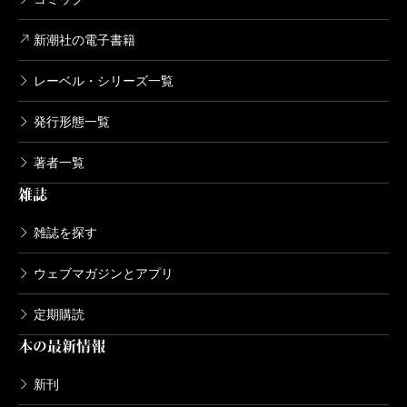
丹念に発掘したのも著者であり（『
中国共産党を作っ
新潮社の電子書籍
た13人
』、2010年、新潮新書）、本書でも少しだけ言
及される。
レーベル・シリーズ一覧
ごく普通にキャンパスを歩いていそうな青年たちの
発行形態一覧
行動が、歴史を少しずつ動かしていく。でもその代償
として、歴史は誠実な青年に富も権力も名声も与えぬ
著者一覧
どころか、生命までを要求する。この残酷な取引は本
雑誌
書の随所に見ることができるが、無為に馬齢を重ねて
雑誌を探す
教室で彼らを指導する立場にあるぼくには、それがた
ウェブマガジンとアプリ
まらなく切ない。非命に斃れた彼らは、現代日本に生
まれていれば、青春を謳歌したであろうに。もちろ
定期購読
ん、魯迅にも蒋介石にも、違う人生があったろう。
本の最新情報
歴史小説、歴史論文の他に史伝というジャンルがあ
新刊
る。論文を書くように綿密に資料を集め、また調査を