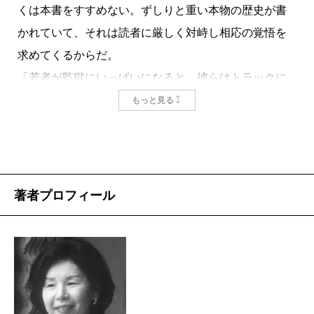
くは本書をすすめない。ずしりと重い本物の歴史が書
かれていて、それは読者に厳しく対峙し相応の覚悟を
求めてくるからだ。
「若者が監獄にいっぱいになると、彼らはトラックに
載せられ、人目につかない場所で大きな穴を掘らさ
もっと見る
れ、そのまま銃殺されて、穴が埋められた」（第15
章）。かけがえのない人間が時の流れに抗えずに、無
慈悲に押し潰されていく。「魔都」上海での共産党狩
りを記す一文だが、このような描写がそこかしこにあ
著者プロフィール
って、次々に胸に突き刺さる。
20世紀初め、中国〈清〉は日本に学んで近代化を推
し進めようとしていた。多くの知的エリートが日本に
留学し、日本の教育を受けた。日中の蜜月時代であ
る。そこから紆余曲折があって、1937年に両国は泥沼