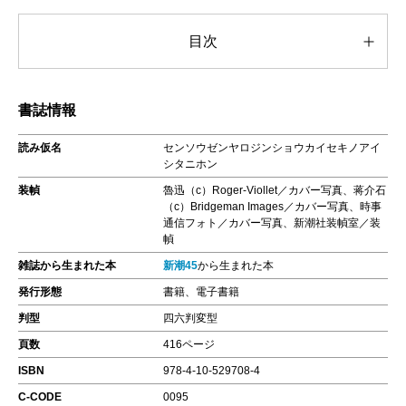
目次
書誌情報
読み仮名
センソウゼンヤロジンショウカイセキノアイ
シタニホン
装幀
魯迅（c）Roger-Viollet／カバー写真、蒋介石
（c）Bridgeman Images／カバー写真、時事
通信フォト／カバー写真、新潮社装幀室／装
幀
雑誌から生まれた本
新潮45
から生まれた本
発行形態
書籍、電子書籍
判型
四六判変型
頁数
416ページ
ISBN
978-4-10-529708-4
C-CODE
0095