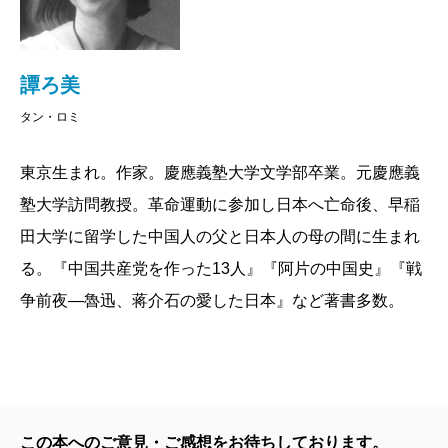
の戦いに突入していった。この戦争が残した傷跡は余
りに深く現在もなお癒える気配すらないが、その紆余
曲折、1920年代と30年代の日中関係についてはこれま
譚ろ美
であまり注目されなかった。複雑に利害が絡み合い、
タン・ロミ
情勢が刻々と変化するこの時期を本書は正面から描い
東京生まれ。作家。慶應義塾大学文学部卒業。元慶應義
た上で問う。日中戦争はなぜ起きたのか。誰が、い
塾大学訪問教授。革命運動に参加し日本へ亡命後、早稲
つ、両国の結び目を断ち切ったのか。大きな歴史のう
田大学に留学した中国人の父と日本人の母の間に生まれ
ねりの原因をピンポイントに抽出できるはずはない
る。『中国共産党を作った13人』『阿片の中国史』『戦
が、著者は逃げることなくある出来事を試案として明
争前夜—魯迅、蒋介石の愛した日本』など著書多数。
示する。有名ならざるその事件とは――、それはぜひ
本書で確かめていただきたい。
主人公は文豪・魯迅と軍人政治家・蒋介石。ともに
日本で教育を受け、日本人の身内をもった。儒教に縛
られた旧き祖国の改革を目指して上海と東京を結んで
この本へのご意見・ご感想をお待ちしております。