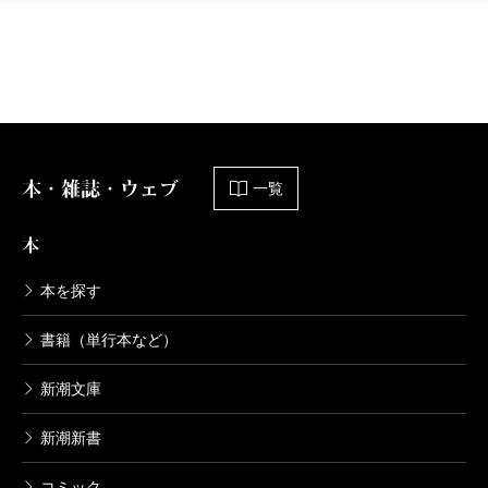
そこで終わった。この意味でやはり、一人の人間が歴
史に及ぼす作用は甚だ大なることがあるのだ。本書が
実に詳細に、中国と日本の人間を凝視する所以はここ
にある。
ぼくは一人の中国人のまなざしが忘れられない。神
本・雑誌・ウェブ
一覧
経質そうで、それでいて社会の本質を見通してやるぞ
というような鋭い目をした青年の写真を、李漢俊とネ
本
ット検索をすると見ることができる。14歳で来日して
本を探す
東京帝大で学び、帰国後は社会主義者として活動。
1921年7月23日、上海の彼の家に毛沢東を含む13人の
書籍（単行本など）
中国人青年が集まり、中国共産党第一回全国代表大会
新潮文庫
が開かれた。だがやがて彼は同志と対立して党を離
れ、27年に寧漢戦争の中で武漢で処刑される（37
新潮新書
歳）。ウィキペディアの解説がいまだない彼の事績を
コミック