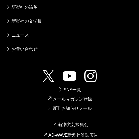
アンリ・ルソー／著
新潮社の沿革
1,320円
新潮社の文学賞
新潮美術文庫 32 スーラ
ニュース
1974/09/27
Ｇ・スーラ／著
1,320円
お問い合わせ
新潮美術文庫 31 ロートレック
1975/04/29
Ｈ・ロートレック／著
1,210円
SNS一覧
メールマガジン登録
新潮美術文庫 30 ゴーギャン
新刊お知らせメール
1974/06/27
Ｅ・Ｈ・Ｐ・ゴーギャン／著
新潮文芸振興会
1,210円
AD-WAVE新潮社雑誌広告