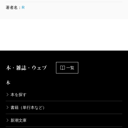
著者名：
R
新潮美術文庫 43 ブラック
1975/10/28
ジョルジュ・ブラック／著
1,320円
新潮美術文庫 42 ピカソ
1975/01/28
Ｐ・ピカソ／著
本・雑誌・ウェブ
1,320円
一覧
本
新潮美術文庫 41 デュフィ
1975/12/29
本を探す
Ｒ・デュフィ／著
1,320円
書籍（単行本など）
新潮文庫
新潮美術文庫 40 ルオー