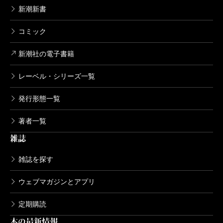
1976/07/27
新潮新書
Ｇ・ルオー／著
1,320円
コミック
新潮美術文庫 39 マティス
新潮社の電子書籍
1976/07/27
アンリ・マティス／著
レーベル・シリーズ一覧
1,320円
発行形態一覧
新潮美術文庫 38 ムンク
著者一覧
1974/07/29
Ｅ・ムンク／著
雑誌
1,210円
雑誌を探す
新潮美術文庫 37 クリムト
ウェブマガジンとアプリ
1975/12/29
Ｇ・クリムト／著
定期購読
1,210円
本の最新情報