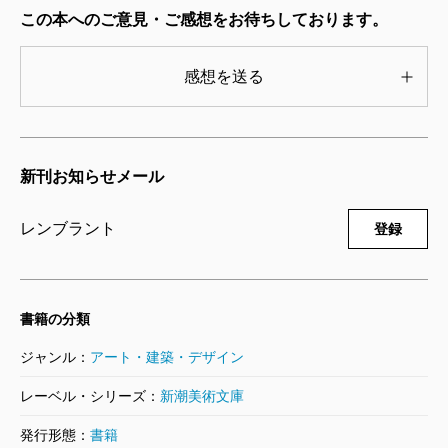
1975/08/27
この本へのご意見・ご感想をお待ちしております。
Ｍ・シャガール／著
1,210円
感想を送る
新潮美術文庫 46 ユトリロ
1974/07/29
Ｍ・ユトリロ／著
新刊お知らせメール
1,320円
レンブラント
登録
新潮美術文庫 45 モディリアーニ
1974/05/28
Ａ・モディリアーニ／著
1,210円
書籍の分類
ジャンル：
アート・建築・デザイン
新潮美術文庫 44 レジェ
1976/02/27
レーベル・シリーズ：
新潮美術文庫
Ｆ・レジェ／著
1,210円
発行形態：
書籍