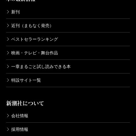
新潮美術文庫 36 ルドン
新刊
1975/09/29
Ｏ・ルドン／著
近刊（まもなく発売）
1,320円
ベストセラーランキング
新潮美術文庫 35 モロー
映画・テレビ・舞台作品
1975/05/27
Ｇ・モロー／著
一章まるごと試し読みできる本
1,210円
特設サイト一覧
新潮美術文庫 34 ボナール
1975/11/27
Ｐ・ボナール／著
新潮社について
1,210円
会社情報
新潮美術文庫 33 ルソー
採用情報
1975/03/27