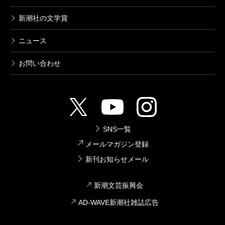
新潮社の文学賞
新潮美術文庫 31 ロートレック
ニュース
1975/04/29
Ｈ・ロートレック／著
1,210円
お問い合わせ
新潮美術文庫 30 ゴーギャン
1974/06/27
Ｅ・Ｈ・Ｐ・ゴーギャン／著
1,210円
SNS一覧
メールマガジン登録
新潮美術文庫 29 ゴッホ
新刊お知らせメール
1974/06/27
フィンセント・ファン・ゴッホ／著
新潮文芸振興会
1,320円
AD-WAVE新潮社雑誌広告
新潮美術文庫 28 セザンヌ