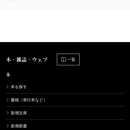
新潮美術文庫 42 ピカソ
1975/01/28
Ｐ・ピカソ／著
1,320円
新潮美術文庫 41 デュフィ
1975/12/29
Ｒ・デュフィ／著
本・雑誌・ウェブ
1,320円
一覧
本
新潮美術文庫 40 ルオー
1976/07/27
本を探す
Ｇ・ルオー／著
1,320円
書籍（単行本など）
新潮文庫
新潮美術文庫 39 マティス
1976/07/27
新潮新書
アンリ・マティス／著