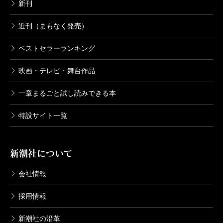
新潮美術文庫 35 モロー
新刊
1975/05/27
Ｇ・モロー／著
近刊（まもなく発売）
1,210円
ベストセラーランキング
新潮美術文庫 34 ボナール
映画・テレビ・舞台作品
1975/11/27
Ｐ・ボナール／著
一章まるごと試し読みできる本
1,210円
特設サイト一覧
新潮美術文庫 33 ルソー
1975/03/27
アンリ・ルソー／著
新潮社について
1,320円
会社情報
新潮美術文庫 32 スーラ
採用情報
1974/09/27
Ｇ・スーラ／著
新潮社の沿革
1,320円