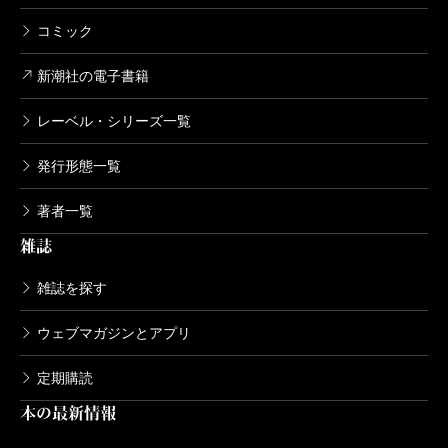
1,320円
コミック
新潮美術文庫 38 ムンク
新潮社の電子書籍
1974/07/29
Ｅ・ムンク／著
レーベル・シリーズ一覧
1,210円
発行形態一覧
新潮美術文庫 37 クリムト
著者一覧
1975/12/29
Ｇ・クリムト／著
雑誌
1,210円
雑誌を探す
新潮美術文庫 36 ルドン
ウェブマガジンとアプリ
1975/09/29
Ｏ・ルドン／著
定期購読
1,320円
本の最新情報