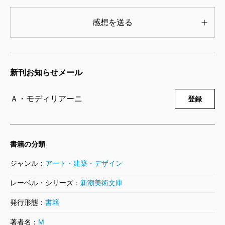
Ｍ・シャガール／著
1,210円
感想を送る
新潮美術文庫 46 ユトリロ
1974/07/29
Ｍ・ユトリロ／著
新刊お知らせメール
1,320円
Ａ・モディリアーニ
登録
新潮美術文庫 44 レジェ
1976/02/27
Ｆ・レジェ／著
1,210円
書籍の分類
ジャンル：
アート・建築・デザイン
新潮美術文庫 43 ブラック
1975/10/28
レーベル・シリーズ：
新潮美術文庫
ジョルジュ・ブラック／著
1,320円
発行形態：
書籍
著者名：
M