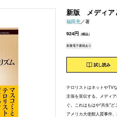
新版 メディア
福田充
／著
924円
（税込）
新書
電子書籍あり
試し読み
テロリストはネットやTV
主張を宣伝する。メディア
ぐ。これはもはや“共生”ど
アメリカ大使館人質事件、