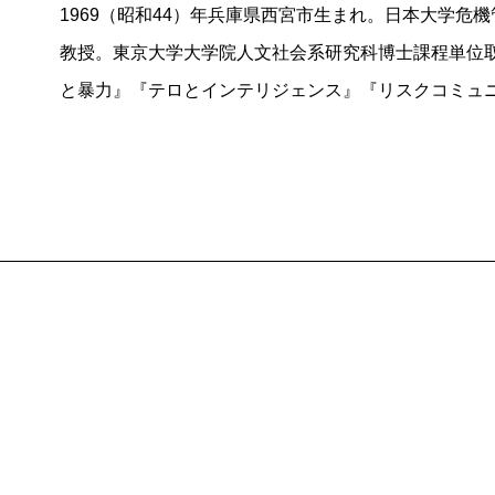
このような関係を本書の著者は「共生」関係あるい
1969（昭和44）年兵庫県西宮市生まれ。日本大学危
教授。東京大学大学院人文社会系研究科博士課程単位
この負の連鎖をどのように止めるべきか。止めること
と暴力』『テロとインテリジェンス』『リスクコミュ
カ大使館人質事件、地下鉄サリン事件から直近の安倍
ロの歴史を俯瞰し、“負のスパイラル”を脱する道を探