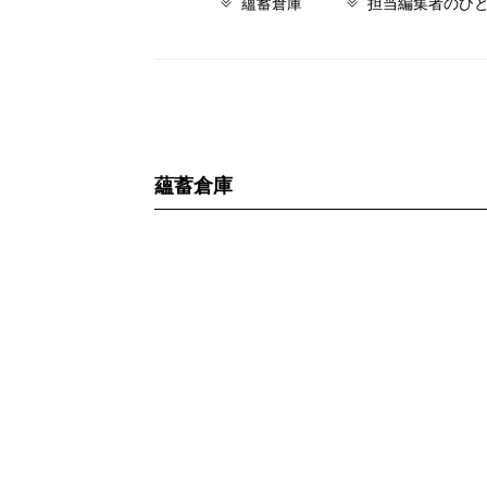
蘊蓄倉庫
担当編集者のひ
蘊蓄倉庫