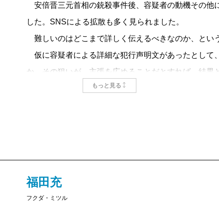
安倍晋三元首相の銃殺事件後、容疑者の動機その他に
した。SNSによる拡散も多く見られました。
難しいのはどこまで詳しく伝えるべきなのか、とい
仮に容疑者による詳細な犯行声明文があったとして、
か。その狙いが、主張を広めることだとすれば、結果
もっと見る
そんな成功例があれば、次のテロリストも主義主張を
はないか。これはリスクを考える側の懸念でしょう。
いや、報道の自由、言論の自由を優先すべきだろう。
ても、「なかったこと」にされるし、その狙いが報じ
いはずがない。起きたことをきちんと伝えるのは大原
ただ、こうした原則や建前とは別に、メディアの側に
福田充
い方をすれば、テロの話題は「数字を稼げる」ネタだ
フクダ・ミツル
な事情を承知しているので、メディア受けするテロを