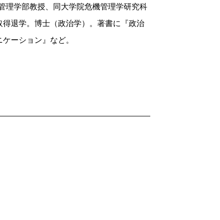
は「共犯」関係だと指摘します。
機管理学部教授、同大学院危機管理学研究科
取得退学。博士（政治学）。著書に『政治
ができるのか。あさま山荘事件、アメリ
ニケーション』など。
晋三元首相、岸田文雄首相襲撃事件までテ
った論考です。
2023/09/25