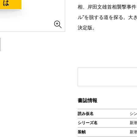
相、岸田文雄首相襲撃事件
ル”を脱する道を探る。大
決定版。
書誌情報
読み仮名
シ
シリーズ名
新
装幀
新