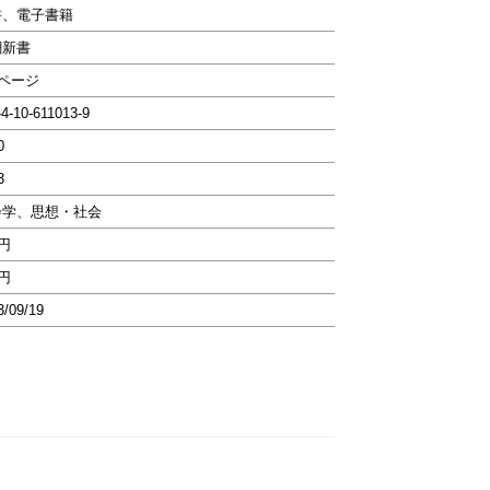
書、電子書籍
潮新書
6ページ
-4-10-611013-9
0
3
会学、思想・社会
4円
4円
3/09/19