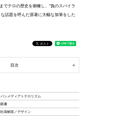
までテロの歴史を俯瞰し、“負のスパイラ
きな話題を呼んだ原著に大幅な加筆をした
目次
ンパンメディアトテロリズム
潮新書
潮社装幀室／デザイン