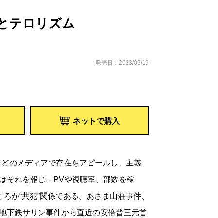
とテロリズム
発売日：2023/09/19
ネットで購入
などのメディアで存在をアピールし、主義
はそれを報じ、PVや視聴率、部数を稼
ころか“共犯”関係である。あさま山荘事件、
地下鉄サリン事件から直近の安倍晋三元首