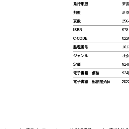
発行形態
新
判型
新
頁数
25
ISBN
978
C-CODE
022
整理番号
101
ジャンル
社
定価
92
電子書籍 価格
92
電子書籍 配信開始日
202