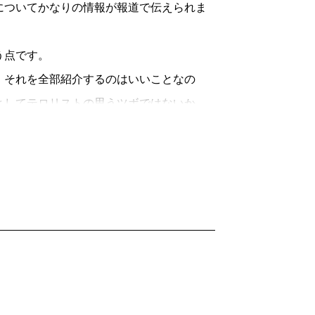
ついてかなりの情報が報道で伝えられま
う点です。
それを全部紹介するのはいいことなの
としてテロリストの思うツボではないか。
広めるために、誰かを殺そうと考えるので
独裁国家では、仮に反政府運動が行われ
られることもない。そんな状況を許してい
則のはずだ。これは報じる側の論理です。
は損得勘定もあります。身も蓋もない言
という面があるのです。テロリストもそん
実行するわけです。