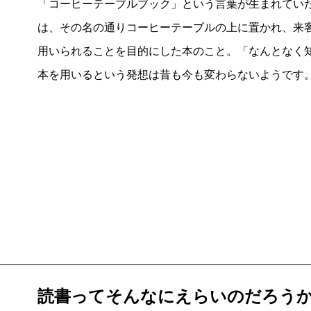
「コーヒーテーブルブック」という言葉が生まれてい
たが、それと同時に「悪書追放」という運動もありま
は、その名の通りコーヒーテーブルの上に置かれ、来
本」と分けるのではなく、同じ本でも読む人の「パフ
用いられることを目的にした本のこと。「なんとなく
「悪い読書」になると考えている。こういう類の本に
本を用いるという発想は昔も今も変わらないようです
のもよかったです。
漫画は芸術たり得るか
難波
本書では漫画も含めていろんなジャンルの本の読
なのか」という問題についても書きました。
佐々木
僕自身「漫画って何かな？」と思いながら自分
ころ好きで読んでいた漫画はたくさんあるんですけど
読書ってそんなにえらいのだろう
気にはならなかった。そうやっていろいろと考えてい