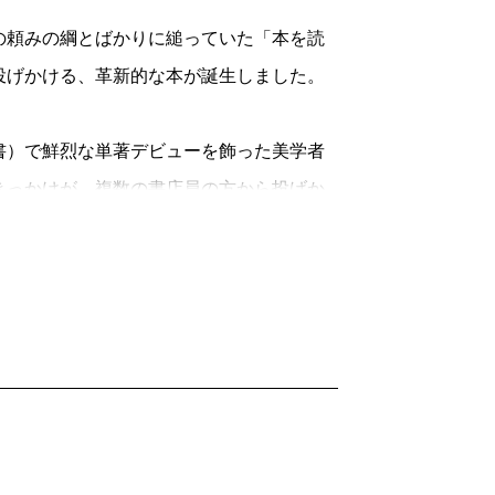
「難しい」とか言われて（笑）。投稿した
頼みの綱とばかりに縋っていた「本を読
」の連載が始まった頃には、手塚治虫さん
投げかける、革新的な本が誕生しました。
）で鮮烈な単著デビューを飾った美学者
ですか。
きっかけが、複数の書店員の方から投げか
ょうか」という疑問の声だったということ
んですけど、手塚さんに関しては、そも
がありました。僕は白土さんが作った「ガ
て、批判されていたのかなと思います。僕
ょっと周りを見たら嘘ではないか」
なかったので、正直よくわからなかったで
るのではないか」
けて「我が意を得たり」と思い至り、本書