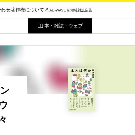
合わせ
著作権について
AD-WAVE 新潮社雑誌広告
本・雑誌・ウェブ
マン
ウ
々