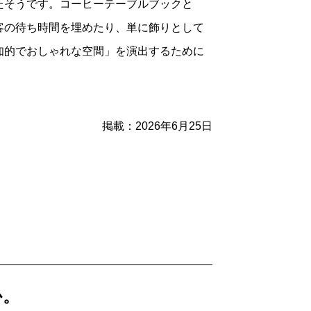
たそうです。コーヒーテーブルブックと
した。でも難波さんは「良い本」「悪い
客の待ち時間を埋めたり、単に飾りとして
ォーマンス」によって、「良い読書」と
知的でおしゃれな空間」を演出するために
ありがちな、啓蒙的な書き方をしていない
。
掲載：2026年6月25日
書について考えていますが、「漫画は本
で漫画を描き始めたんですよ。子どもの
、そのあとを追って漫画を描きたいという
か。
るうちに「漫画とは何か」っていう問いに