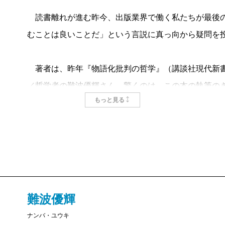
戻ってきてしまうんです。そしたら「前衛的だ」とか
読書離れが進む昨今、出版業界で働く私たちが最後の
作品がいくつか「ガロ」に載って、「朝日ジャーナル
むことは良いことだ」という言説に真っ向から疑問を
にもすごく批判されました。
著者は、昨年『物語化批判の哲学』（講談社現代新書
難波
佐々木さんはどう受け止めていらっしゃったん
／哲学者の難波優輝さん。驚くのは、この本の執筆の
もっと見る
けられた「本を読むってそんなにえらいことなんでし
です。
佐々木
もちろんいろんな読み方があって良いとは思う
そも白土三平さんに対抗心を燃やしていたという背景
かねて、
ロ」出身だったから「白土一派の佐々木」とみなされ
「物語を読むと人間理解が深まるっていうけれど、ち
自身は自分がどこかの一派に属しているという意識も
「人文書を読めば読むほど、人は愚かになることもあ
すね。
難波優輝
と考えていた著者は、書店員さんからの疑問の声を受
ナンバ・ユウキ
の執筆に取り掛かります。