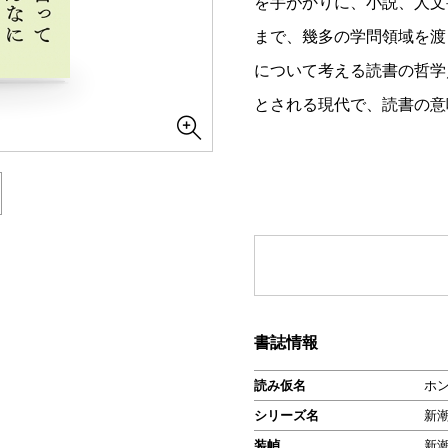
を手がかりに、小説、人文
まで、幾多の学問領域を渡
について考える読書の哲学
とされる現代で、読書の意
書誌情報
読み仮名
ホ
シリーズ名
新
装幀
新