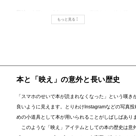
難波
今回は、『本とは何か』に素晴らしい絵を描いて
もっと見る
「もし叶ったら夢のようだな」という気持ちで佐々木
るなんて思っていませんでした。
佐々木
若くて率直で、とても正直な人が書いた文章だ
「本を読むことで、かえって人間としての美点がなく
本当にそうだなと。でも、そんなことを書いた人は今
本と「映え」の意外と長い歴史
た。
「スマホのせいで本が読まれなくなった」という嘆きが
良いように見えます。とりわけInstagramなどの写
難波
嬉しいです。
めの小道具として本が用いられることがしばしばあり
このような「映え」アイテムとしての本の歴史は意外に
佐々木
僕は子どもの頃から、いたるところで「読書の