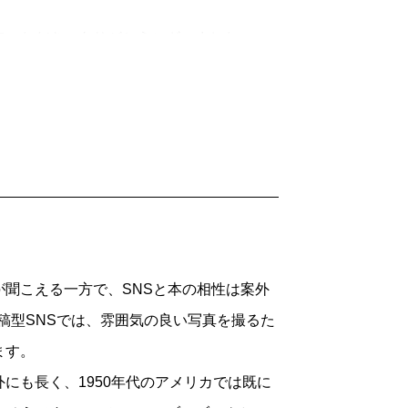
いただき、ありがとうございました。
さんのお名前を出したので、まさか実現す
と思いました。すごく面白かったです。
なることもあるのではないか」というのは
まで一人もいなかった。非常に新鮮でし
聞こえる一方で、SNSと本の相性は案外
真投稿型SNSでは、雰囲気の良い写真を撮るた
ます。
も長く、1950年代のアメリカでは既に
習慣を」というスローガンは目にしまし