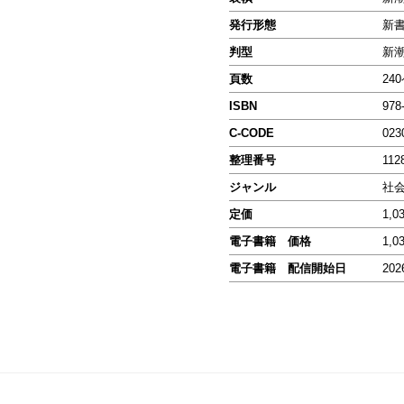
発行形態
新
判型
新
頁数
24
ISBN
978
C-CODE
023
整理番号
112
ジャンル
社
定価
1,0
電子書籍 価格
1,0
電子書籍 配信開始日
202