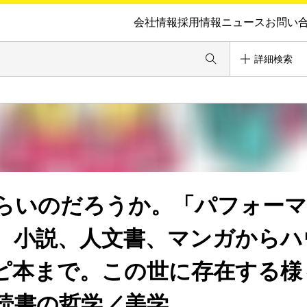
会社情報
採用情報
ニュース
お問い
詳細検索
らいのだろうか。「パフォー
、小説、人文書、マンガからハ
ピ本まで。この世に存在する様
読書の哲学／美学。