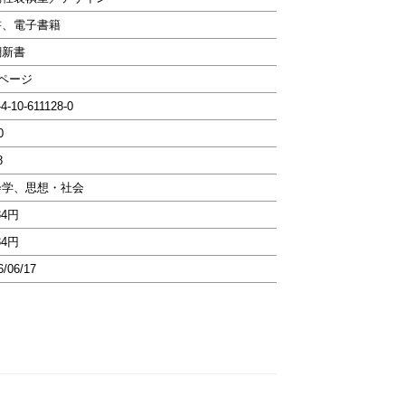
書、電子書籍
潮新書
0ページ
-4-10-611128-0
0
8
会学、思想・社会
34円
34円
6/06/17