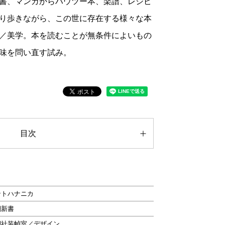
書、マンガからハウツー本、楽譜、レシピ
り歩きながら、この世に存在する様々な本
／美学。本を読むことが無条件によいもの
味を問い直す試み。
目次
ントハナニカ
潮新書
潮社装幀室／デザイン