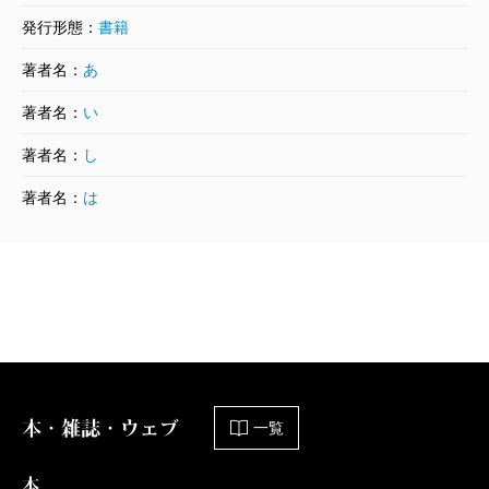
発行形態：
書籍
れた『萬葉集』の写本（研究者の間では「元暦本萬葉
集」と呼ばれている）では、「こけよ（み）ろもち」
著者名：
あ
とふりがなが振られていた。「毛」を「け」と読みた
著者名：
い
くなるそのセンス、わかるよ……。
著者名：
し
『萬葉集』を読もうとがんばっていた昔のひとびとの
著者名：
は
努力を繙いてみれば、江戸時代の国学研究者である賀
茂真淵は「かたまもよ みがたまもち」（『万葉
考』）と無理やり読み、やはり苦労したことが窺え
る。うーん、平安時代や江戸時代のすごく賢い研究者
ですら『萬葉集』の巻頭歌の「読み」を特定すること
は困難だったわけである。そりゃ現代人の一般ピーポ
ーな私たちにとって、漢字で書かれた日本語、しかも
本・雑誌・ウェブ
一覧
和歌、とまぁ解読困難な『萬葉集』がちょっと遠いも
本
のであっても、仕方ないんじゃないか!? と、私は思う