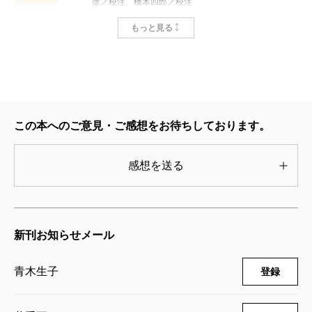
彦／校注、橋本四郎／校注
2,640円
正確な訳は『
新潮日本古典集成〈新装版〉 萬葉集
もっと見る
（一）
』（新潮社刊行！）を読んでいただくとして、
新潮日本古典集成〈新装版〉 萬葉集
三
ざっくりとした意味は「可愛い籠をもってるそこの可
2015/07/31
愛いきみ！ 名前はなあに？ この大和の国は俺がす
青木生子／校注、井手至／校注、伊藤博／校注、清水克
彦／校注、橋本四郎／校注
べて治めているんだぜ！ 俺も名前や家を名乗ろうじ
3,190円
この本へのご意見・ご感想をお待ちしております。
ゃないか……」といったもの。ざっくりしすぎてえら
新潮日本古典集成〈新装版〉 萬葉集
い人には怒られそうだが、おおむね間違ってはいな
感想を送る
一
い、と思う。まぁ言葉はナンパとはいえど、内容はき
2015/04/28
青木生子／校注、井手至／校注、伊藤博／校注、清水克
ちんとこの国が平和でありますように、という祈りを
彦／校注、橋本四郎／校注
込めた歌なのだけど（あとついでに言えば、この歌は
2,970円
新刊お知らせメール
「長歌」といって、5757……と続けて最後7、7の句で
終える形式をとっている。って語ると長くなるので省
青木生子
登録
略！）。
しかしこの歌が、ちょっと『萬葉集』を勉強した小