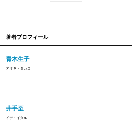
思わずにやけてしまう。
なんでにやけるかって、私はつい先日まで大学院で
『萬葉集』の研究をしていたのだけど、当時私が他分
野の学生に向かって「専門は萬葉集です！」と自己紹
著者プロフィール
介すると、ほとんどの場合に返ってくるのは「な、な
ぜそんなマイナーな分野を……」とでも言いたげな苦
青木生子
笑だったからだ。
アオキ・タカコ
『萬葉集』といえば古典文学のなかではメジャーなほ
う！ と私は思っていたのだけど、やっぱり国語の教
科書でも、古典の花形といえば『
源氏物語
』や『
古今
和歌集
』だったらしい。和歌といってなんとなく思い
つくのは、
藤原定家
？ 平安文学は強いな。『萬葉
井手至
集』って名前を聞いたことはあるけれど、実際にどん
イデ・イタル
な歌集かと言われれば、よくわからない〜。と言われ