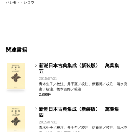
ハシモト・シロウ
天皇の御製歌
籠（こ）もよ み籠（こ）持ち 掘串（ふくし）も
よ み掘串（ぶくし）持ち この丘に 菜摘（なつ）
ます児（こ） 家聞かな 名告（なの）らさね そら
みつ 大和の国は おしなべて われこそ居（を）
関連書籍
れ しきなべて われこそ座（ま）せ われこそは
告（の）らめ 家をも名をも （巻一・一番）
新潮日本古典集成〈新装版〉 萬葉集
五
2015/07/31
……一読しただけでは「へ？ 何の歌？ どういう
青木生子／校注、井手至／校注、伊藤博／校注、清水克
彦／校注、橋本四郎／校注
意味??」と首を傾げられるかもしれない。でもこの
2,860円
歌、そんなに難しい意味はない。言うなれば、作者
新潮日本古典集成〈新装版〉 萬葉集
（とされる。実際につくったかどうかは横に置いてお
四
いて）の雄略天皇が、野原で菜を摘む女の子をナンパ
2015/07/31
青木生子／校注、井手至／校注、伊藤博／校注、清水克
している歌である。