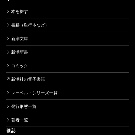
（どうでもいい話だけど、大学院でがっつり『萬葉
本を探す
集』の研究をしていた時、研究に行き詰まるとよく
書籍（単行本など）
「まーでも平安時代の人でも難しいって思ってたんや
し！ 私にとって難しくてもしゃーないわ！」と自分
新潮文庫
を励ましていた）。
新潮新書
そんなわけで。新元号発表を機に、ちょっと遠いイ
コミック
メージだった『萬葉集』が、私たちにとって少し身近
なものになったことは素直に顔がほころんでしまうほ
新潮社の電子書籍
ど嬉しい。しかもなんと新元号は、
巻五
の「梅花歌三
レーベル・シリーズ一覧
十二首」題詞が出典っていうじゃないかー！ 新元号
発表の日、ネットでは「出典は『萬葉集』って言って
発行形態一覧
たのに、じつは漢文!?」と騒ぎになっていた。ああ、こ
著者一覧
んなにみんなが『萬葉集』の話をしているなんて。嬉
雑誌
しい。