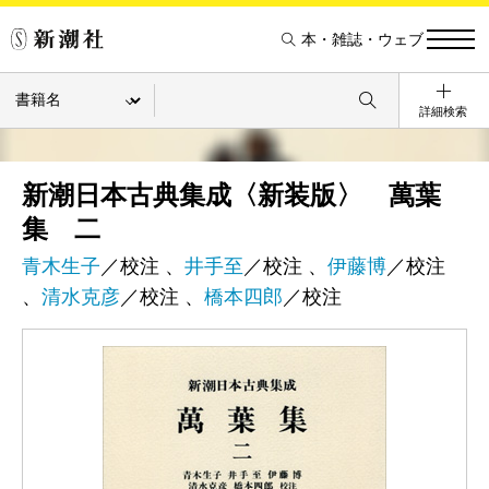
本・雑誌・ウェブ
詳細検索
新潮日本古典集成〈新装版〉 萬葉
集 二
青木生子
／校注 、
井手至
／校注 、
伊藤博
／校注
、
清水克彦
／校注 、
橋本四郎
／校注