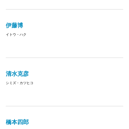
ることが、私はしばしばあった。うーん、なんで平安
文学に比べて『萬葉集』は、ちょっとだけ私たちから
遠いのだろう。
伊藤博
しかし。実のところ私たち現代人にとって『萬葉
イトウ・ハク
集』が遠いものであることは、ある意味、当然のこと
だと思う。だって『萬葉集』は、発表から千二百年ほ
ど経った現代日本においては、すでに「読めない」和
歌があるんだもの。
清水克彦
たとえば、例を出すために『萬葉集』の最初の歌を
シミズ・カツヒコ
見てみよう。4516首も掲載されている一大歌集『萬葉
集』（なんと全二十巻！）における、オープニングの
和歌。ちょっと興味湧きません？ 元号には関係ない
けれど、少しだけお付き合いいただきたい。
橋本四郎