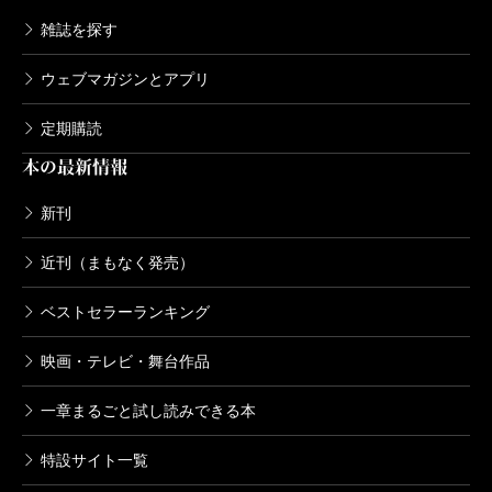
そんな新元号発表からよく知られるようになったこ
雑誌を探す
とだけど、『萬葉集』という奈良時代の歌集は、もの
ウェブマガジンとアプリ
すごく中国の文学の影響を強く受けている。というか
定期購読
影響、なんてふんわりしたレベルではなく、「元ネ
本の最新情報
タ」として『萬葉集』の歌人たちは漢詩を用いる。
たとえば、今回話題となった元号出典の「梅花歌三
新刊
十二首」において重要歌人である大伴旅人。彼がつく
近刊（まもなく発売）
ったとされる有名な歌群に「松浦河に遊びて贈り答ふ
る歌八首また序」というものがある。「梅花歌三十二
ベストセラーランキング
首」と同じ、『萬葉集』巻五に収録された歌8首だ。
映画・テレビ・舞台作品
漁りする海人の子どもと人は言へど見るに知らえぬ
一章まるごと試し読みできる本
貴人（うまひと）の子と（巻五・八五三番）
こんな歌から始まる8首、いったいなにが始まるのか
特設サイト一覧
といえば、「松浦川」という河川のほとりで美しい少