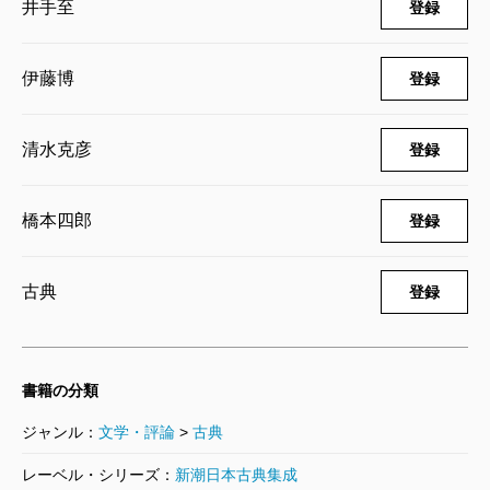
井手至
登録
娘（私）ですら読めるようになるのには、先人たちの
大いなる努力が背後にある。というのも『萬葉集』の
伊藤博
登録
表記はすべて漢字で、文法も平安時代のものとは少し
違い、そのうえ中国の古典文学まで知っていないとそ
清水克彦
登録
の引用を理解できないからだ。『萬葉集』を読むの
は、意外と、大変なんである！
橋本四郎
登録
たとえば先ほど挙げた雄略天皇のナンパ歌（巻一の
一番）、最初の句を「籠（こ）もよ み籠（こ）持
古典
登録
ち」と読むようになったのは、ごく最近になってか
ら。『萬葉集』の原文では「籠毛與美籠母乳」と綴ら
れている。でもこれだけじゃ日本語としてふつーは読
書籍の分類
めなくないですか!? 読もうとがんばる『萬葉集』研究
ジャンル：
文学・評論
>
古典
者は、まずどの漢字からどの漢字までが5句で7句なの
レーベル・シリーズ：
新潮日本古典集成
かを判定せねばならない。ちなみに平安時代につくら