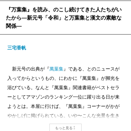
『万葉集』を読み、のこし続けてきた人たちがい
たから―新元号「令和」と万葉集と漢文の素敵な
関係―
三宅香帆
新元号の出典が『
萬葉集
』である、とのニュースが
入ってからというもの、にわかに『萬葉集』が脚光を
浴びている。なんと『萬葉集』関連書籍がベストセラ
ーとしてアマゾンのランキング一位に躍り出る日が来
ようとは。本屋に行けば、『萬葉集』コーナーがかが
やかしげに掲げられている。いや〜こんな光景を生き
てるうちに目にすることができるなんて〜。と、私は
もっと見る