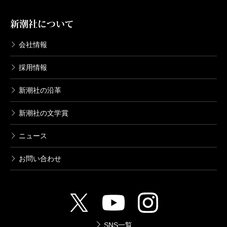
女と出会った……という恋物語を歌で展開するのであ
新潮社について
る。しかし大伴旅人がつくったとされる「松浦川で美
会社情報
少女と俺が出会っちゃった物語」、なんでこんな妄想
物語（妄想といってしまっていいだろう、松浦川とい
採用情報
うのは佐賀県内を流れる小河川で、その上流を彼は神
新潮社の沿革
仙境と見立てているのだ）を綴ったかといえば、彼が
当時読んでいたであろう中国文学『遊仙窟』の影響だ
新潮社の文学賞
った。
ニュース
どういうことか説明したいので、唐突だけど、戦後
お問い合わせ
日本を想像してほしい。それまで愛や恋を口に出すだ
なんて気恥ずかしくてできなかった日本人が、やたら
流行歌では愛や恋を歌いたがったのはなぜだったか。
そう、洋楽が入ってきたからだった。欧米の歌詞が愛
や恋を堂々と口にしていれば、それに影響を受け、と
SNS一覧