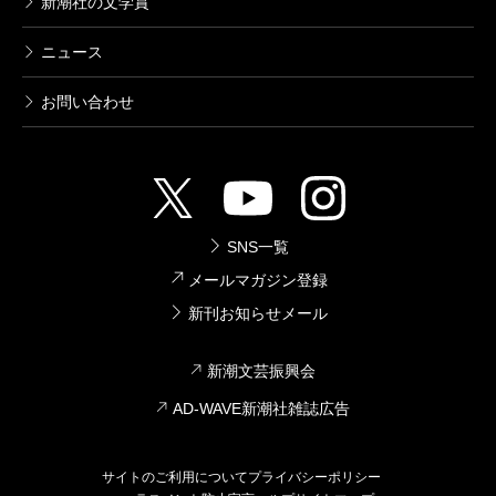
新潮社の文学賞
井上靖全集 第九巻
1996/01/10
井上靖／著
ニュース
9,350円
お問い合わせ
井上靖全集 第八巻
1995/12/08
井上靖／著
9,350円
SNS一覧
メールマガジン登録
井上靖全集 第七巻
1995/11/10
新刊お知らせメール
井上靖／著
8,580円
新潮文芸振興会
AD-WAVE新潮社雑誌広告
井上靖全集 第六巻
1995/10/09
井上靖／著
サイトのご利用について
プライバシーポリシー
8,580円