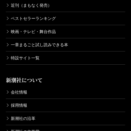
9,130円
近刊（まもなく発売）
ベストセラーランキング
井上靖全集 第十二巻
1996/04/10
映画・テレビ・舞台作品
井上靖／著
8,580円
一章まるごと試し読みできる本
特設サイト一覧
井上靖全集 第十一巻
1996/03/08
井上靖／著
9,680円
新潮社について
会社情報
井上靖全集 第十巻
1996/02/09
採用情報
井上靖／著
9,680円
新潮社の沿革