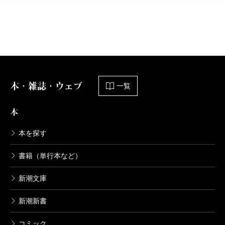
井上靖／著
10,230円
井上靖全集 第十九巻
1996/11/08
井上靖／著
9,130円
本・雑誌・ウェブ
一覧
井上靖全集 第十八巻
本
1996/10/09
井上靖／著
本を探す
8,580円
書籍（単行本など）
井上靖全集 第十七巻
新潮文庫
1996/09/10
井上靖／著
新潮新書
9,680円
コミック