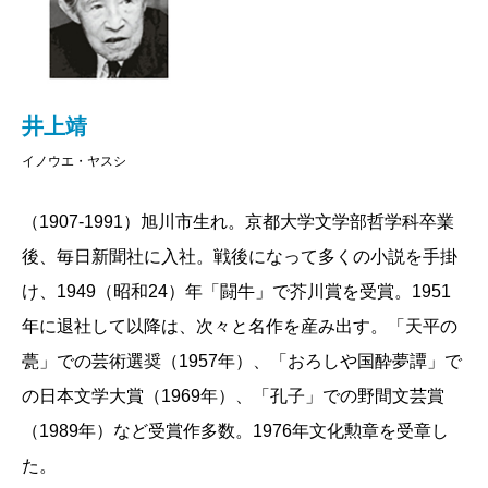
井上靖
イノウエ・ヤスシ
（1907-1991）旭川市生れ。京都大学文学部哲学科卒業
後、毎日新聞社に入社。戦後になって多くの小説を手掛
け、1949（昭和24）年「闘牛」で芥川賞を受賞。1951
年に退社して以降は、次々と名作を産み出す。「天平の
甍」での芸術選奨（1957年）、「おろしや国酔夢譚」で
の日本文学大賞（1969年）、「孔子」での野間文芸賞
（1989年）など受賞作多数。1976年文化勲章を受章し
た。