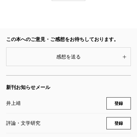
井上靖／著
8,580円
井上靖全集 第二十六巻
1997/09/10
この本へのご意見・ご感想をお待ちしております。
井上靖／著
9,680円
感想を送る
井上靖全集 第二十五巻
1997/08/08
井上靖／著
新刊お知らせメール
9,680円
井上靖
登録
井上靖全集 第二十四巻
1997/07/10
井上靖／著
評論・文学研究
登録
9,680円