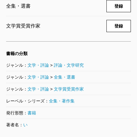
全集・選書
登録
井上靖全集 第二十三巻
1997/06/10
井上靖／著
文学賞受賞作家
登録
10,120円
井上靖全集 第二十二巻
書籍の分類
1997/02/10
井上靖／著
ジャンル：
文学・評論
>
評論・文学研究
8,250円
ジャンル：
文学・評論
>
全集・選書
井上靖全集 第二十一巻
ジャンル：
文学・評論
>
文学賞受賞作家
1997/01/10
井上靖／著
レーベル・シリーズ：
全集・著作集
8,250円
発行形態：
書籍
著者名：
い
井上靖全集 第二十巻
1996/12/10