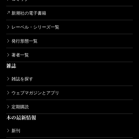
井上靖全集 第十六巻
新潮社の電子書籍
1996/08/09
井上靖／著
9,680円
レーベル・シリーズ一覧
発行形態一覧
井上靖全集 第十五巻
1996/07/10
著者一覧
井上靖／著
9,680円
雑誌
雑誌を探す
井上靖全集 第十四巻
1996/06/10
ウェブマガジンとアプリ
井上靖／著
10,230円
定期購読
本の最新情報
井上靖全集 第十三巻
1996/05/10
新刊
井上靖／著