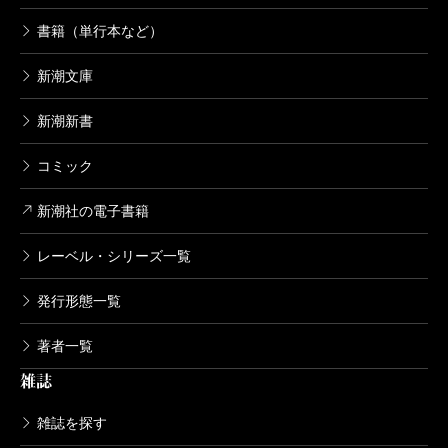
書籍（単行本など）
コンシェルジュ 9巻
2007/06/15
新潮文庫
いしぜきひでゆき／原作、藤栄道彦／漫画
556円
新潮新書
コンシェルジュ 8巻
コミック
2007/02/09
いしぜきひでゆき／原作、藤栄道彦／漫画
新潮社の電子書籍
556円
レーベル・シリーズ一覧
コンシェルジュ 7巻
発行形態一覧
2006/10/07
いしぜきひでゆき／原作、藤栄道彦／漫画
著者一覧
556円
雑誌
コンシェルジュ 6巻
雑誌を探す
2006/06/09