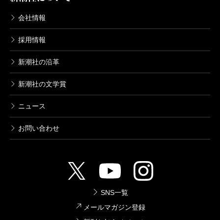
コンシェルジュ 2巻
会社情報
2004/12/08
いしぜきひでゆき／原作、藤栄道彦／漫画
採用情報
556円
新潮社の沿革
コンシェルジュ 1巻
新潮社の文学賞
2004/07/09
いしぜきひでゆき／原作、藤栄道彦／漫画
556円
ニュース
お問い合わせ
SNS一覧
メールマガジン登録