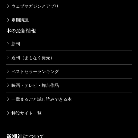
いしぜきひでゆき／原作、藤栄道彦／漫画
ウェブマガジンとアプリ
556円
定期購読
コンシェルジュ 5巻
本の最新情報
2006/02/09
いしぜきひでゆき／原作、藤栄道彦／漫画
新刊
556円
近刊（まもなく発売）
コンシェルジュ 4巻
ベストセラーランキング
2005/10/07
いしぜきひでゆき／原作、藤栄道彦／漫画
映画・テレビ・舞台作品
556円
一章まるごと試し読みできる本
コンシェルジュ 3巻
特設サイト一覧
2005/05/09
いしぜきひでゆき／原作、藤栄道彦／漫画
556円
新潮社について