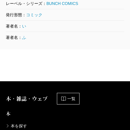
2008/07/09
レーベル・シリーズ：
BUNCH COMICS
いしぜきひでゆき／原作、藤栄道彦／漫画
556円
発行形態：
コミック
著者名：
い
コンシェルジュ 12巻
著者名：
ふ
2008/03/08
いしぜきひでゆき／原作、藤栄道彦／漫画
556円
コンシェルジュ 11巻
2007/12/08
いしぜきひでゆき／原作、藤栄道彦／漫画
556円
本・雑誌・ウェブ
一覧
コンシェルジュ 10巻
2007/09/08
本
いしぜきひでゆき／原作、藤栄道彦／漫画
556円
本を探す