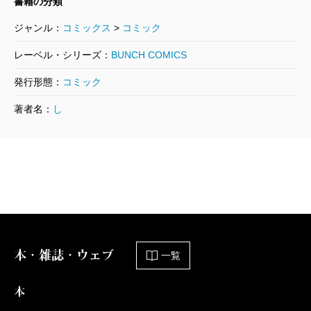
書籍の分類
2016/02/09
篠丸のどか／著
ジャンル：
コミックス
>
コミック
792円
レーベル・シリーズ：
BUNCH COMICS
うどんの国の金色毛鞠 6巻
発行形態：
コミック
2015/08/08
著者名：
し
篠丸のどか／著
792円
うどんの国の金色毛鞠 5巻
2014/12/09
篠丸のどか／著
792円
本・雑誌・ウェブ
一覧
うどんの国の金色毛鞠 4巻
2014/07/09
篠丸のどか／著
本
792円