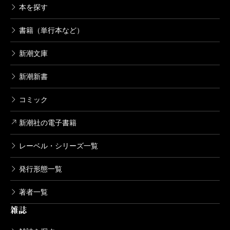
本を探す
うどんの国の金色毛鞠 2巻
書籍（単行本など）
2013/06/07
篠丸のどか／著
新潮文庫
792円
新潮新書
うどんの国の金色毛鞠 1巻
コミック
2012/12/08
篠丸のどか／著
792円
新潮社の電子書籍
レーベル・シリーズ一覧
発行形態一覧
著者一覧
雑誌