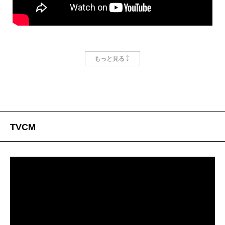
「
月刊コミック＠バンチ
」連載の人気作品『
うどんの
もっと見る
国の金色毛鞠
』がＴＶアニメ化！
日本テレビ・西日本放送ほかにて2016年10月より放送
開始予定。
番組ＨＰ：
http://www.udonnokuni-anime.jp/onair/
TVCM