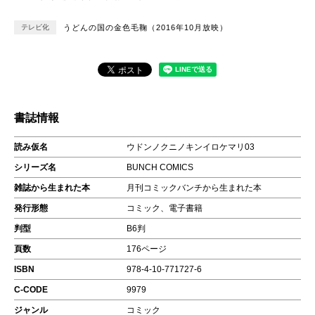
テレビ化
うどんの国の金色毛鞠（2016年10月放映）
書誌情報
読み仮名
ウドンノクニノキンイロケマリ03
シリーズ名
BUNCH COMICS
雑誌から生まれた本
月刊コミックバンチから生まれた本
発行形態
コミック、電子書籍
判型
B6判
頁数
176ページ
ISBN
978-4-10-771727-6
C-CODE
9979
ジャンル
コミック