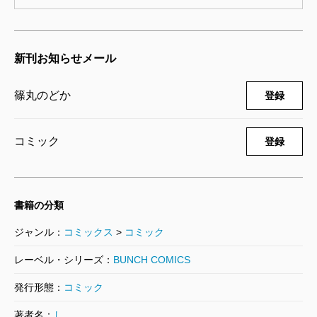
うどんの国の金色毛鞠 9巻【オリジナル
ドラマCD付き限定版】
2017/01/07
新刊お知らせメール
篠丸のどか／著
1,870円
篠丸のどか
登録
うどんの国の金色毛鞠 8巻
2016/10/08
篠丸のどか／著
コミック
登録
792円
うどんの国の金色毛鞠 7巻
書籍の分類
2016/02/09
篠丸のどか／著
ジャンル：
コミックス
>
コミック
792円
レーベル・シリーズ：
BUNCH COMICS
うどんの国の金色毛鞠 6巻
発行形態：
コミック
2015/08/08
著者名：
し
篠丸のどか／著