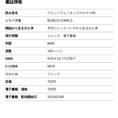
書誌情報
読み仮名
ウドンノクニノキンイロケマリ04
シリーズ名
BUNCH COMICS
雑誌から生まれた本
月刊コミックバンチから生まれた本
発行形態
コミック、電子書籍
判型
B6判
頁数
192ページ
ISBN
978-4-10-771759-7
C-CODE
9979
ジャンル
コミック
定価
792円
電子書籍 価格
792円
電子書籍 配信開始日
2015/01/09