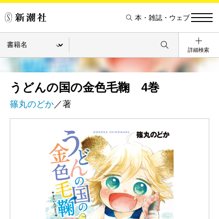
本・雑誌・ウェブ
詳細検索
うどんの国の金色毛鞠 4巻
篠丸のどか
／著