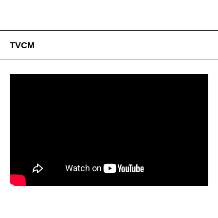
日本テレビ・西日本放送ほかにて2016年10月より放送
開始予定。
番組ＨＰ：
http://www.udonnokuni-anime.jp/onair/
TVCM