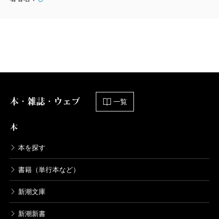
792円
うどんの国の金色毛鞠 5巻
2014/12/09
篠丸のどか／著
792円
本・雑誌・ウェブ
一覧
うどんの国の金色毛鞠 3巻
2013/12/09
篠丸のどか／著
本
770円
本を探す
うどんの国の金色毛鞠 2巻
書籍（単行本など）
2013/06/07
篠丸のどか／著
新潮文庫
792円
新潮新書