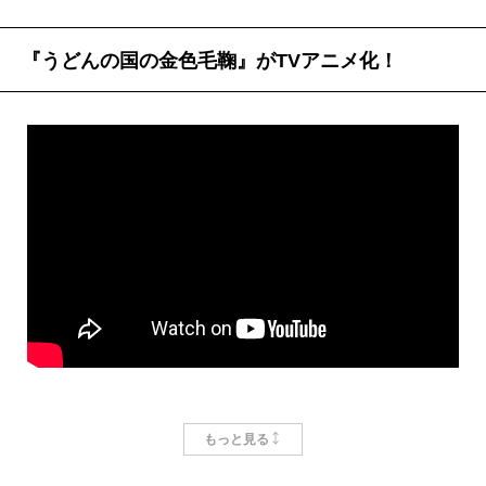
『うどんの国の金色毛鞠』がTVアニメ化！
「
月刊コミック＠バンチ
」連載の人気作品『
うどんの
もっと見る
国の金色毛鞠
』がＴＶアニメ化！