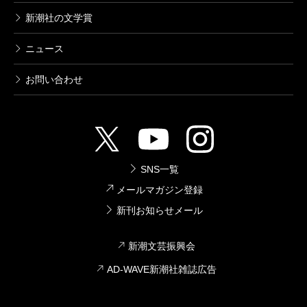
2016/12/09
新潮社の文学賞
清水ユウ／著
616円
ニュース
鹿楓堂よついろ日和 4巻
お問い合わせ
2016/04/09
清水ユウ／著
616円
鹿楓堂よついろ日和 3巻
SNS一覧
2015/11/09
メールマガジン登録
清水ユウ／著
616円
新刊お知らせメール
新潮文芸振興会
鹿楓堂よついろ日和 1巻
2014/07/09
AD-WAVE新潮社雑誌広告
清水ユウ／著
616円