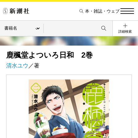
本・雑誌・ウェブ
詳細検索
鹿楓堂よついろ日和 2巻
清水ユウ
／著