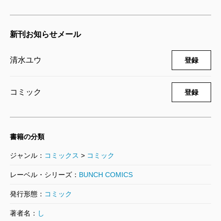
鹿楓堂よついろ日和 19巻
2024/03/08
清水ユウ／著
新刊お知らせメール
792円
清水ユウ
登録
鹿楓堂よついろ日和 18巻
2023/07/07
清水ユウ／著
コミック
登録
726円
鹿楓堂よついろ日和 17巻
書籍の分類
2022/12/08
清水ユウ／著
ジャンル：
コミックス
>
コミック
682円
レーベル・シリーズ：
BUNCH COMICS
鹿楓堂よついろ日和 16巻
発行形態：
コミック
2022/04/08
著者名：
し
清水ユウ／著