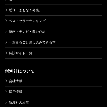
近刊（まもなく発売）
鹿楓堂よついろ日和 8巻
2018/04/09
ベストセラーランキング
清水ユウ／著
616円
映画・テレビ・舞台作品
一章まるごと試し読みできる本
鹿楓堂よついろ日和 7巻
2017/11/09
特設サイト一覧
清水ユウ／著
616円
新潮社について
鹿楓堂よついろ日和 6巻
2017/06/09
会社情報
清水ユウ／著
616円
採用情報
新潮社の沿革
鹿楓堂よついろ日和 5巻