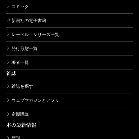
コミック
2020/04/09
清水ユウ／著
638円
新潮社の電子書籍
レーベル・シリーズ一覧
鹿楓堂よついろ日和 11巻
2019/10/09
発行形態一覧
清水ユウ／著
638円
著者一覧
雑誌
鹿楓堂よついろ日和 10巻
2019/03/09
雑誌を探す
清水ユウ／著
638円
ウェブマガジンとアプリ
定期購読
鹿楓堂よついろ日和 9巻
本の最新情報
2018/10/09
清水ユウ／著
638円
新刊