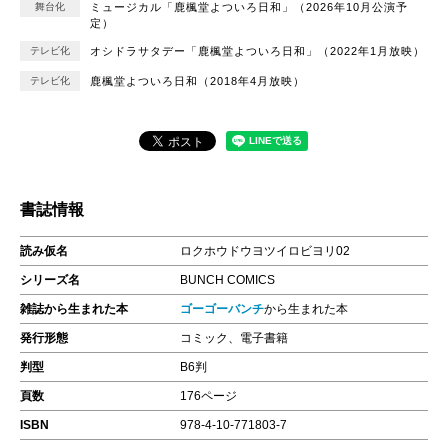
舞台化
ミュージカル「鹿楓堂よついろ日和」（2026年10月公演予
定）
テレビ化
オシドラサタデー「鹿楓堂よついろ日和」（2022年1月放映）
テレビ化
鹿楓堂よついろ日和（2018年4月放映）
書誌情報
読み仮名
ロクホウドウヨツイロビヨリ02
シリーズ名
BUNCH COMICS
雑誌から生まれた本
ゴーゴーバンチ
から生まれた本
発行形態
コミック、電子書籍
判型
B6判
頁数
176ページ
ISBN
978-4-10-771803-7