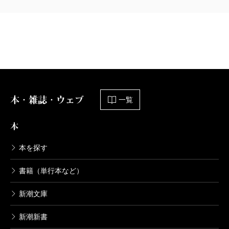
638円
鹿楓堂よついろ日和 15巻
2021/10/08
清水ユウ／著
638円
本・雑誌・ウェブ
鹿楓堂よついろ日和 14巻
一覧
2021/04/09
清水ユウ／著
本
638円
本を探す
鹿楓堂よついろ日和 13巻
書籍（単行本など）
2020/10/09
清水ユウ／著
新潮文庫
638円
新潮新書
鹿楓堂よついろ日和 12巻