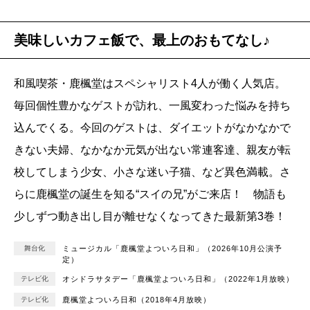
美味しいカフェ飯で、最上のおもてなし♪
和風喫茶・鹿楓堂はスペシャリスト4人が働く人気店。
毎回個性豊かなゲストが訪れ、一風変わった悩みを持ち
込んでくる。今回のゲストは、ダイエットがなかなかで
きない夫婦、なかなか元気が出ない常連客達、親友が転
校してしまう少女、小さな迷い子猫、など異色満載。さ
らに鹿楓堂の誕生を知る“スイの兄”がご来店！ 物語も
少しずつ動き出し目が離せなくなってきた最新第3巻！
舞台化
ミュージカル「鹿楓堂よついろ日和」（2026年10月公演予
定）
テレビ化
オシドラサタデー「鹿楓堂よついろ日和」（2022年1月放映）
テレビ化
鹿楓堂よついろ日和（2018年4月放映）