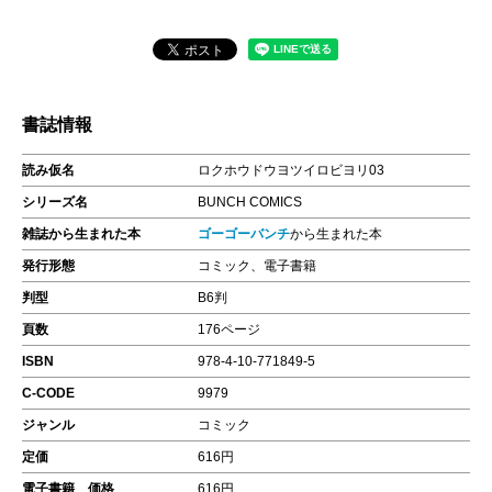
書誌情報
読み仮名
ロクホウドウヨツイロビヨリ03
シリーズ名
BUNCH COMICS
雑誌から生まれた本
ゴーゴーバンチ
から生まれた本
発行形態
コミック、電子書籍
判型
B6判
頁数
176ページ
ISBN
978-4-10-771849-5
C-CODE
9979
ジャンル
コミック
定価
616円
電子書籍 価格
616円