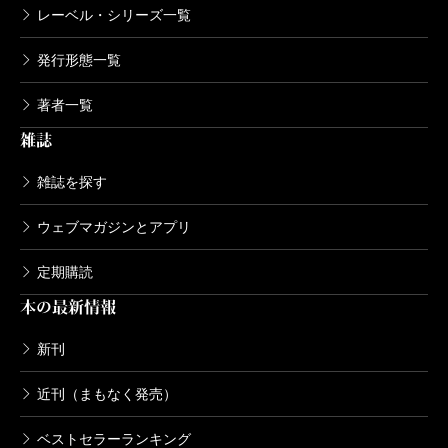
レーベル・シリーズ一覧
鹿楓堂よついろ日和 11巻
2019/10/09
発行形態一覧
清水ユウ／著
638円
著者一覧
雑誌
鹿楓堂よついろ日和 10巻
2019/03/09
雑誌を探す
清水ユウ／著
638円
ウェブマガジンとアプリ
定期購読
鹿楓堂よついろ日和 9巻
本の最新情報
2018/10/09
清水ユウ／著
638円
新刊
近刊（まもなく発売）
鹿楓堂よついろ日和 8巻
2018/04/09
ベストセラーランキング
清水ユウ／著