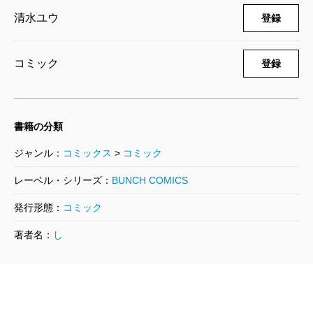
清水ユウ
登録
鹿楓堂よついろ日和 18巻
2023/07/07
清水ユウ／著
コミック
登録
726円
鹿楓堂よついろ日和 17巻
書籍の分類
2022/12/08
清水ユウ／著
ジャンル：
コミックス
>
コミック
682円
レーベル・シリーズ：
BUNCH COMICS
鹿楓堂よついろ日和 16巻
発行形態：
コミック
2022/04/08
著者名：
し
清水ユウ／著
638円
鹿楓堂よついろ日和 15巻
2021/10/08