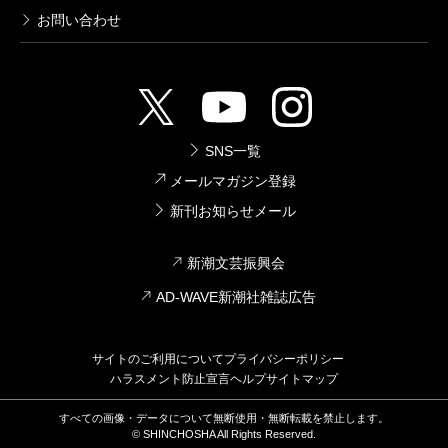
鹿楓堂よついろ日和 4巻
お問い合わせ
2016/04/09
清水ユウ／著
616円
鹿楓堂よついろ日和 2巻
SNS一覧
2015/03/09
メールマガジン登録
清水ユウ／著
616円
新刊お知らせメール
新潮文芸振興会
鹿楓堂よついろ日和 1巻
2014/07/09
AD-WAVE新潮社雑誌広告
清水ユウ／著
616円
サイトのご利用について
プライバシーポリシー
ハラスメント防止宣言
ヘルプ
サイトマップ
すべての画像・データについて無断使用・無断転載を禁止します。
© SHINCHOSHA All Rights Reserved.