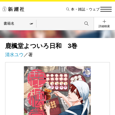
本・雑誌・ウェブ
詳細検索
鹿楓堂よついろ日和 3巻
清水ユウ
／著