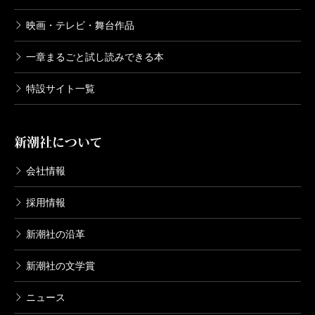
616円
映画・テレビ・舞台作品
一章まるごと試し読みできる本
鹿楓堂よついろ日和 7巻
2017/11/09
特設サイト一覧
清水ユウ／著
616円
新潮社について
鹿楓堂よついろ日和 6巻
2017/06/09
会社情報
清水ユウ／著
616円
採用情報
新潮社の沿革
鹿楓堂よついろ日和 5巻
2016/12/09
新潮社の文学賞
清水ユウ／著
616円
ニュース