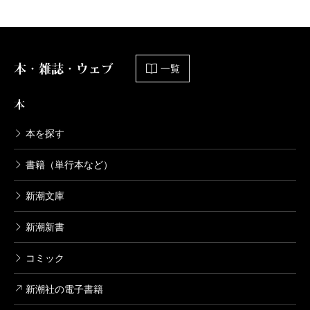
清水ユウ／著
638円
本・雑誌・ウェブ
鹿楓堂よついろ日和 14巻
一覧
2021/04/09
清水ユウ／著
本
638円
本を探す
鹿楓堂よついろ日和 13巻
書籍（単行本など）
2020/10/09
清水ユウ／著
新潮文庫
638円
新潮新書
鹿楓堂よついろ日和 12巻
コミック
2020/04/09
清水ユウ／著
638円
新潮社の電子書籍