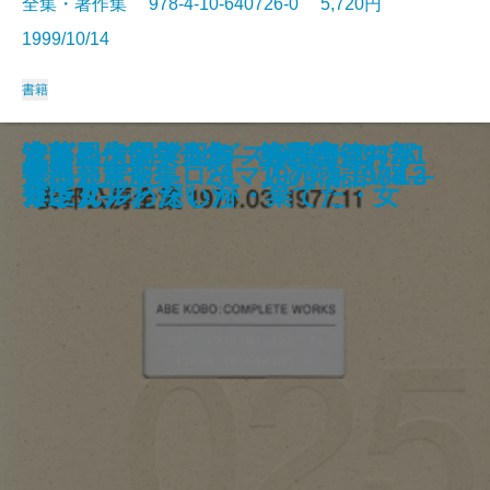
全集・著作集 978-4-10-640726-0 5,720円
1999/10/14
書籍
遠藤周作文学全集 第九巻 黄金
安部公房全集 27 1980.1-1984.1
遠藤周作文学全集 第八巻 母な
安部公房全集 26 1977.12-1980.
遠藤周作文学全集 第七巻 雲仙
遠藤周作文学全集 第六巻 アデ
安部公房全集 25 1974.3-1977.1
遠藤周作文学全集 第五巻 おバ
沈まぬ太陽〔五〕―会長室篇
沈まぬ太陽〔四〕―会長室篇
遠藤周作文学全集 第四巻 スキ
ラビット・アングストローム4部
ひらがな日本美術史3
漱石とその時代 第五部
ナポリと南イタリアを歩く
明恵上人 愛蔵版
危機と克服―ローマ人の物語VIII―
安部公房全集 24 1973.3-1974.2
書に通ず
安部公房全集 23 1970.2-1973.3
の国／薔薇の館 他
1
るもの／夫婦の一日 他
1
／影法師／ユリアとよぶ女 他
ンまで／白い人／黄色い人 他
1
カさん／わたしが・棄てた・女
〔下〕―
〔上〕―
ャンダル／深い河
作I・II