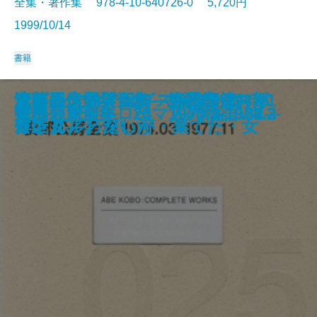
全集・著作集 978-4-10-640726-0 5,720円
1999/10/14
書籍
遠藤周作文学全集 第九巻 黄金
安部公房全集 27 1980.1-1984.1
遠藤周作文学全集 第八巻 母な
安部公房全集 26 1977.12-1980.
遠藤周作文学全集 第七巻 雲仙
遠藤周作文学全集 第六巻 アデ
安部公房全集 25 1974.3-1977.1
遠藤周作文学全集 第五巻 おバ
沈まぬ太陽〔五〕―会長室篇
沈まぬ太陽〔四〕―会長室篇
遠藤周作文学全集 第四巻 スキ
ラビット・アングストローム4部
ひらがな日本美術史3
漱石とその時代 第五部
ナポリと南イタリアを歩く
明恵上人 愛蔵版
危機と克服―ローマ人の物語VIII―
安部公房全集 24 1973.3-1974.2
書に通ず
安部公房全集 23 1970.2-1973.3
の国／薔薇の館 他
1
るもの／夫婦の一日 他
1
／影法師／ユリアとよぶ女 他
ンまで／白い人／黄色い人 他
1
カさん／わたしが・棄てた・女
〔下〕―
〔上〕―
ャンダル／深い河
作I・II