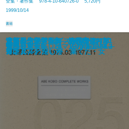
全集・著作集 978-4-10-640726-0 5,720円
1999/10/14
書籍
遠藤周作文学全集 第九巻 黄金
安部公房全集 27 1980.1-1984.1
遠藤周作文学全集 第八巻 母な
安部公房全集 26 1977.12-1980.
遠藤周作文学全集 第七巻 雲仙
遠藤周作文学全集 第六巻 アデ
安部公房全集 25 1974.3-1977.1
遠藤周作文学全集 第五巻 おバ
沈まぬ太陽〔五〕―会長室篇
沈まぬ太陽〔四〕―会長室篇
遠藤周作文学全集 第四巻 スキ
ラビット・アングストローム4部
ひらがな日本美術史3
漱石とその時代 第五部
ナポリと南イタリアを歩く
明恵上人 愛蔵版
危機と克服―ローマ人の物語VIII―
安部公房全集 24 1973.3-1974.2
書に通ず
安部公房全集 23 1970.2-1973.3
の国／薔薇の館 他
1
るもの／夫婦の一日 他
1
／影法師／ユリアとよぶ女 他
ンまで／白い人／黄色い人 他
1
カさん／わたしが・棄てた・女
〔下〕―
〔上〕―
ャンダル／深い河
作I・II