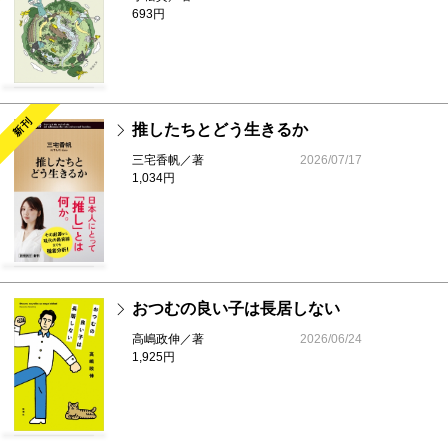
693円
新刊
推したちとどう生きるか
三宅香帆／著
2026/07/17
1,034円
おつむの良い子は長居しない
高嶋政伸／著
2026/06/24
1,925円