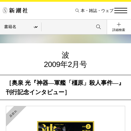
本・雑誌・ウェブ
詳細検索
波
2009年2月号
［奥泉 光『神器―軍艦「橿原」殺人事件―』
刊行記念インタビュー］
品切れ