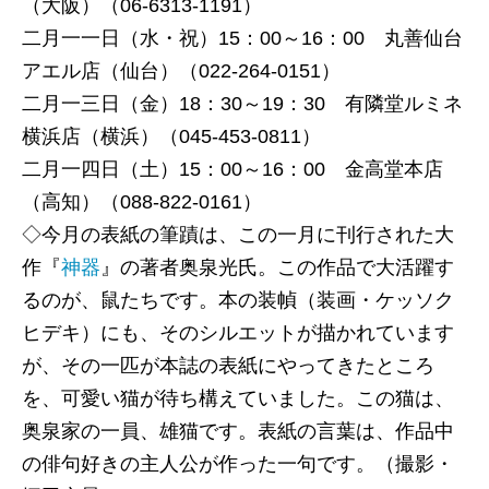
（大阪）（06‐6313‐1191）
第7回
二月一一日（水・祝）15：00～16：00 丸善仙台
アエル店（仙台）（022‐264‐0151）
編集室だより 新潮社の新刊案内 編集長から
二月一三日（金）18：30～19：30 有隣堂ルミネ
横浜店（横浜）（045‐453‐0811）
二月一四日（土）15：00～16：00 金高堂本店
（高知）（088‐822‐0161）
◇今月の表紙の筆蹟は、この一月に刊行された大
作『
神器
』の著者奥泉光氏。この作品で大活躍す
るのが、鼠たちです。本の装幀（装画・ケッソク
ヒデキ）にも、そのシルエットが描かれています
が、その一匹が本誌の表紙にやってきたところ
を、可愛い猫が待ち構えていました。この猫は、
奥泉家の一員、雄猫です。表紙の言葉は、作品中
の俳句好きの主人公が作った一句です。（撮影・