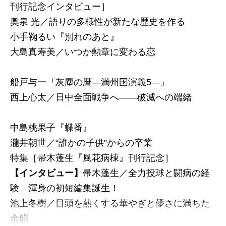
刊行記念インタビュー］
奥泉 光／語りの多様性が新たな歴史を作る
小手鞠るい『別れのあと』
大島真寿美／いつか勲章に変わる恋
船戸与一『灰塵の暦―満州国演義5―』
西上心太／日中全面戦争へ――破滅への端緒
中島桃果子『蝶番』
瀧井朝世／“誰かの子供”からの卒業
特集［帚木蓬生『風花病棟』刊行記念］
【インタビュー】
帚木蓬生／全力投球と闘病の経
験 渾身の初短編集誕生！
池上冬樹／目頭を熱くする華やぎと儚さに満ちた
余韻