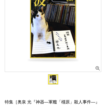
特集［奥泉 光『神器―軍艦「橿原」殺人事件―』