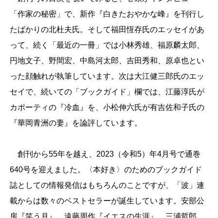
「作家の秘密」で、新作『白きたおやかな峰』を刊行し
たばかりの北杜夫氏。そして福田恆存氏のエッセイがあ
って、続く「最近の一冊」では小林秀雄、福原麟太郎、
円地文子、野間宏、中島河太郎、吉田秀和、原卓也とい
った顔触れが執筆しています。次は大江健三郎氏のエッ
セイで、続いての「ブックガイド」欄では、江藤淳氏が
カポーティの『冷血』を、小松伸六氏が有吉佐和子氏の
『華岡青洲の妻』を論評しています。
創刊から55年を越え、2023（令和5）年4月号で通巻
640号を迎えました。〈本好き〉のためのブックガイド
誌としての情報発信はもちろんのことですが、「波」連
載からは数々のベストセラーが誕生しています。安部公
房『笑う月』、遠藤周作『イエスの生涯』、三浦哲郎