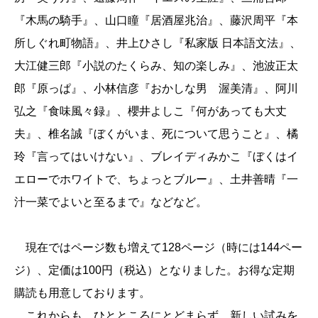
『木馬の騎手』、山口瞳『居酒屋兆治』、藤沢周平『本
所しぐれ町物語』、井上ひさし『私家版 日本語文法』、
大江健三郎『小説のたくらみ、知の楽しみ』、池波正太
郎『原っぱ』、小林信彦『おかしな男 渥美清』、阿川
弘之『食味風々録』、櫻井よしこ『何があっても大丈
夫』、椎名誠『ぼくがいま、死について思うこと』、橘
玲『言ってはいけない』、ブレイディみかこ『ぼくはイ
エローでホワイトで、ちょっとブルー』、土井善晴『一
汁一菜でよいと至るまで』などなど。
現在ではページ数も増えて128ページ（時には144ペー
ジ）、定価は100円（税込）となりました。お得な定期
購読も用意しております。
これからも、ひとところにとどまらず、新しい試みを