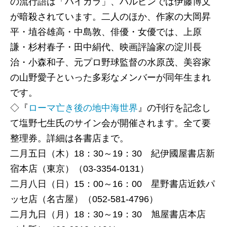
の流行語は「ハイカラ」、ハルビンでは伊藤博文
重松 清／日付のある妻への恋文
が暗殺されています。二人のほか、作家の大岡昇
第5回 新潮エンターテインメント大賞募集要項
平・埴谷雄高・中島敦、俳優・女優では、上原
コラム
謙・杉村春子・田中絹代、映画評論家の淀川長
とんぼの本編集部通信
治・小森和子、元プロ野球監督の水原茂、美容家
「考える人」─須賀敦子が遺した言葉に向かって
の山野愛子といった多彩なメンバーが同年生まれ
三橋曉の海外エンタ三つ巴
です。
連載
◇『
ローマ亡き後の地中海世界
』の刊行を記念し
鹿島 茂／パリの日本人 第12回
て塩野七生氏のサイン会が開催されます。全て要
中島義道／ヒトラーのウィーン 第3回
整理券。詳細は各書店まで。
花村萬月／百万遍 流転旋転 第26回
二月五日（木）18：30～19：30 紀伊國屋書店新
群ようこ／ぎっちょんちょん 第2回
宿本店（東京）（03‐3354‐0131）
松本健一／三島由紀夫と司馬遼太郎 第5回
二月八日（日）15：00～16：00 星野書店近鉄パ
宮城谷昌光／古城の風景 第68回 下田城
ッセ店（名古屋）（052‐581‐4796）
池田清彦／生物38億年 進化の旅 第3回
二月九日（月）18：30～19：30 旭屋書店本店
田牧大和／三人小町の恋 ふたり拝み屋手控帖