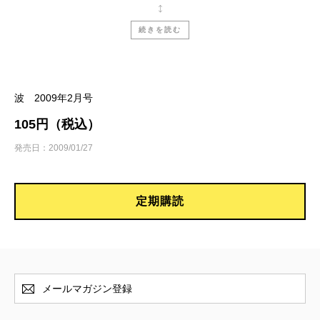
マイケル・オンダーチェ『ディビザデロ通り』
（新潮クレスト・ブックス）
続きを読む
小野正嗣／偶然と断片からなる喪失の物語
野口武彦『幕末バトル・ロワイヤル 天誅と新選
波 2009年2月号
組』（新潮新書）
105円（税込）
野口武彦／天誅と幕末心理
発売日：2009/01/27
特集［保阪正康『崩御と即位』刊行記念対談］
保阪正康×浅見雅男／優れた天皇が「誕生」する条
定期購読
件とは
安部 司『なにを食べたらいいの？』
佐藤 弘／知らなければ、はじまらない
美達大和『人を殺すとはどういうことか―長期Ｌ
メールマガジン登録
Ｂ級刑務所・殺人犯の告白―』