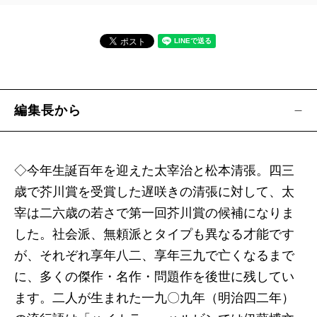
山本譲司／殺人犯の肉声が聞こえる
藤原正彦『人生に関する72章』（新潮文庫）
藤原美子／藤原先生に折り入って御相談
編集長から
釈 徹宗『不干斎ハビアン―神も仏も棄てた宗教者
―』
釈 徹宗／世界初の比較宗教学者
◇今年生誕百年を迎えた太宰治と松本清張。四三
歳で芥川賞を受賞した遅咲きの清張に対して、太
田近英一『凍った地球―スノーボールアースと生
宰は二六歳の若さで第一回芥川賞の候補になりま
命進化の物語―』
した。社会派、無頼派とタイプも異なる才能です
松井孝典／「地球が凍った」という事実に凍える
が、それぞれ享年八二、享年三九で亡くなるまで
に、多くの傑作・名作・問題作を後世に残してい
城山三郎『どうせ、あちらへは手ぶらで行く―
ます。二人が生まれた一九〇九年（明治四二年）
「そうか、もう君はいないのか」日録―』