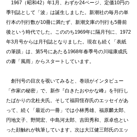
1967（昭和42）年1月、わずか24ページ、定価10円の
季刊誌として「波」は誕生しました。新潮社の毎月の単
行本の刊行数が10冊に満たず、新潮文庫の刊行も5冊前
後という時代でした。こののち1969年に隔月刊に、1972
年3月号からは月刊誌となりました。現在も続く「表紙
の筆蹟」は、第5号にあたる1968年春季号の川端康成氏
の書「風雨」からスタートしています。
創刊号の目次を覗いてみると、巻頭がインタビュー
「作家の秘密」で、新作『白きたおやかな峰』を刊行し
たばかりの北杜夫氏。そして福田恆存氏のエッセイがあ
って、続く「最近の一冊」では小林秀雄、福原麟太郎、
円地文子、野間宏、中島河太郎、吉田秀和、原卓也とい
った顔触れが執筆しています。次は大江健三郎氏のエッ