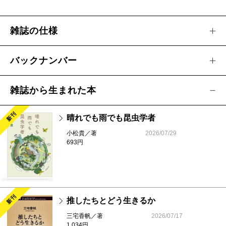
豊崎由美／世界中の、日本中の、大勢の“わたし”に
向けられた小説
雑誌の仕様
武田将明／海辺の文学
わたしの好きなクレスト・ブックス
バックナンバー
【訳し下ろし短篇】アンソニー・ドーア（岩本正
恵訳）／非武装地帯
雑誌から生まれた本
コラム
新刊
三橋曉の海外エンタ三つ巴
晴れでも雨でも昆虫学者
とんぼの本をよむ
小松貴／著
2026/07/29
693円
第8回新潮エンターテインメント大賞作品募集
連載
【新連載】
椎名 誠／ぼくがいま、死について思う
こと 第1回
新刊
推したちとどう生きるか
瀧井朝世／サイン、コサイン、偏愛レビュー 第1
三宅香帆／著
2026/07/17
8回
1,034円