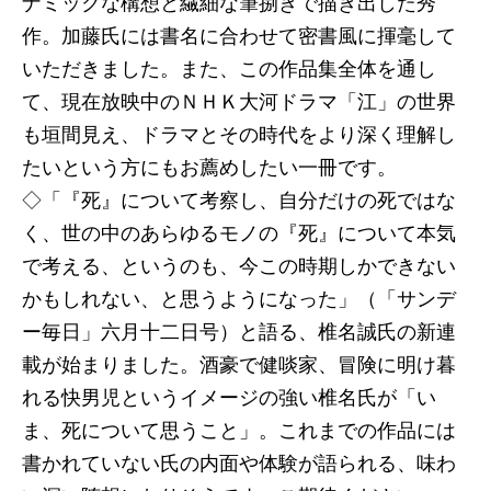
ナミックな構想と繊細な筆捌きで描き出した秀
出久根達郎／子規が見逃した「天才」俳人たち
作。加藤氏には書名に合わせて密書風に揮毫して
いただきました。また、この作品集全体を通し
須藤孝光『白洲次郎―日本を復興させた男―』
て、現在放映中のＮＨＫ大河ドラマ「江」の世界
青柳恵介／白洲次郎の声が聞こえる
も垣間見え、ドラマとその時代をより深く理解し
たいという方にもお薦めしたい一冊です。
河合俊雄『村上春樹の「物語」―夢テキストとし
◇「『死』について考察し、自分だけの死ではな
て読み解く―』
く、世の中のあらゆるモノの『死』について本気
大澤真幸／『1Q84』の「色即是空」と「空即是
で考える、というのも、今この時期しかできない
色」
かもしれない、と思うようになった」（「サンデ
ー毎日」六月十二日号）と語る、椎名誠氏の新連
宮沢章夫『ボブ・ディラン・グレーテスト・ヒッ
載が始まりました。酒豪で健啖家、冒険に明け暮
ト第三集』
れる快男児というイメージの強い椎名氏が「い
安藤礼二／記憶の迷宮
ま、死について思うこと」。これまでの作品には
書かれていない氏の内面や体験が語られる、味わ
平井美帆『獄に消えた狂気―滋賀・長浜「2園児」