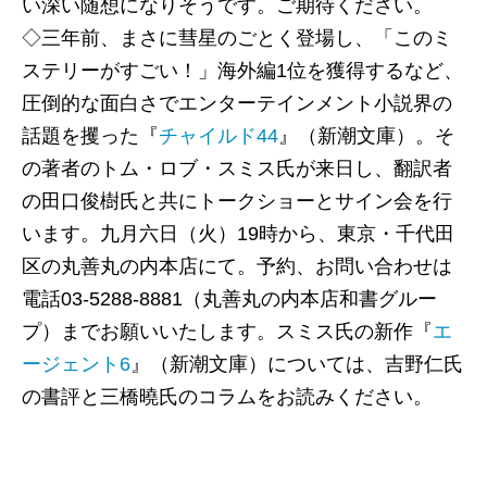
い深い随想になりそうです。ご期待ください。
刺殺事件―』
◇三年前、まさに彗星のごとく登場し、「このミ
中村うさぎ／迷妄と悪夢の中に女は沈む
ステリーがすごい！」海外編1位を獲得するなど、
圧倒的な面白さでエンターテインメント小説界の
佐野眞一『東電ＯＬ殺人事件』／『東電ＯＬ症候
話題を攫った『
チャイルド44
』（新潮文庫）。そ
群』（新潮文庫）
の著者のトム・ロブ・スミス氏が来日し、翻訳者
佐野眞一／東電ＯＬのダイイングメッセージ
の田口俊樹氏と共にトークショーとサイン会を行
います。九月六日（火）19時から、東京・千代田
石神賢介『婚活したらすごかった』（新潮新書）
区の丸善丸の内本店にて。予約、お問い合わせは
石神賢介／面白く、哀しく、そしてすごかった
電話03-5288-8881（丸善丸の内本店和書グルー
プ）までお願いいたします。スミス氏の新作『
エ
トム・ロブ・スミス『エージェント6〔上・下〕』
ージェント6
』（新潮文庫）については、吉野仁氏
（新潮文庫）
の書評と三橋曉氏のコラムをお読みください。
吉野 仁／三部作の掉尾を飾る必死の脱出行
［新潮クレスト・ブックスフェア］
イアン・マキューアン 最新作『ソーラー』を語る