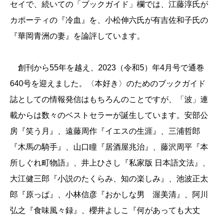
セイで、続いての「ブックガイド」欄では、江藤淳氏が
カポーティの『冷血』を、小松伸六氏が有吉佐和子氏の
『華岡青洲の妻』を論評しています。
創刊から55年を越え、2023（令和5）年4月号で通巻
640号を迎えました。〈本好き〉のためのブックガイド
誌としての情報発信はもちろんのことですが、「波」連
載からは数々のベストセラーが誕生しています。安部公
房『笑う月』、遠藤周作『イエスの生涯』、三浦哲郎
『木馬の騎手』、山口瞳『居酒屋兆治』、藤沢周平『本
所しぐれ町物語』、井上ひさし『私家版 日本語文法』、
大江健三郎『小説のたくらみ、知の楽しみ』、池波正太
郎『原っぱ』、小林信彦『おかしな男 渥美清』、阿川
弘之『食味風々録』、櫻井よしこ『何があっても大丈