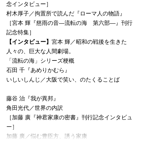
念インタビュー］
村木厚子／拘置所で読んだ『ローマ人の物語』
［宮本 輝『慈雨の音―流転の海 第六部―』刊行
記念特集］
【インタビュー】
宮本 輝／昭和の戦後を生きた
人々の、巨大な人間劇場。
「流転の海」シリーズ梗概
石田 千『あめりかむら』
いしいしんじ／大阪で笑い、のたくることば
藤谷 治『我が異邦』
角田光代／世界の内訳
［加藤 廣『神君家康の密書』刊行記念インタビュ
ー］
加藤 廣／悩む豊臣方、誘う家康