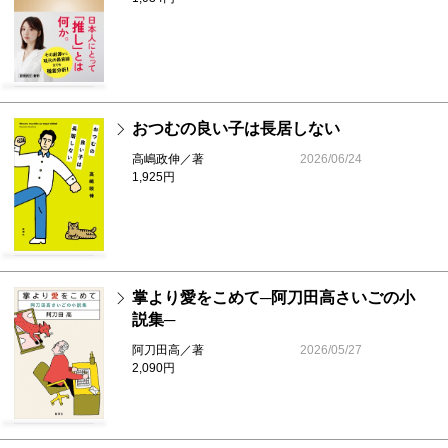
阿部和重／幼少の帝国 成熟を拒否する日本人
第10回
蓮池 薫／拉致と決断 第17回
斎藤明美／高峰秀子の言葉 第3回
おつむの良い子は長居しない
永田和宏／河野裕子と私 歌と闘病の十年 第4回
高嶋政伸／著
2026/06/24
片山杜秀／未完のファシズム 第12回
1,925円
佐木隆三／わたしが出会った殺人者たち 第16回
編集室だより 新潮社の新刊案内 編集長から
掌より愛をこめて─阿刀田高さいごの小
説集─
阿刀田高／著
2026/05/27
2,090円