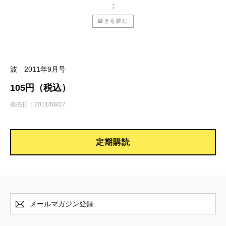
桜木紫乃『ラブレス』
村上貴史／もはや“悪魔的”。なんという小説なん
続きを読む
だ……。
越谷オサム『いとみち』
波 2011年9月号
藤田香織／「普通」なのに圧巻!? 地味系青春小
105円（税込）
説の決定版！
発売日：2011/08/27
団 鬼六・黒岩由起子『手術は、しません―父と娘
定期購読
の「ガン闘病」450日―』
川本三郎／娘だけに見せた「無頼派」の弱さ
麻生 幾『前へ！―東日本大震災と戦った無名戦士
たちの記録―』
メールマガジン登録
麻生 幾／書き残しておきたいドラマ