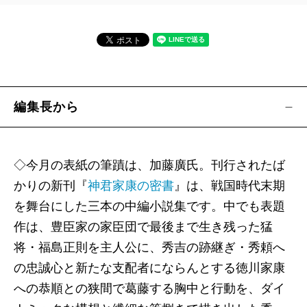
海堂 尊・監修『救命―東日本大震災、医師たちの
奮闘―』
歌代幸子／生死をかけた医師たちの軌跡
編集長から
今尾恵介・監修『日本鉄道旅行地図帳 東日本大震
災の記録』（新潮「旅」ムック）
日本鉄道旅行地図帳編集部／地図と写真で語り継
◇今月の表紙の筆蹟は、加藤廣氏。刊行されたば
ぐ「大震災と鉄道」
かりの新刊『
神君家康の密書
』は、戦国時代末期
を舞台にした三本の中編小説集です。中でも表題
藤田紘一郎『こころの免疫学』（新潮選書）
作は、豊臣家の家臣団で最後まで生き残った猛
椎名 誠／脳と腸、どっちがエライか
将・福島正則を主人公に、秀吉の跡継ぎ・秀頼へ
の忠誠心と新たな支配者にならんとする徳川家康
今泉恂之介『子規は何を葬ったのか―空白の俳句
への恭順との狭間で葛藤する胸中と行動を、ダイ
史百年―』（新潮選書）