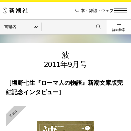
本・雑誌・ウェブ
詳細検索
波
2011年9月号
［塩野七生『ローマ人の物語』新潮文庫版完
結記念インタビュー］
品切れ