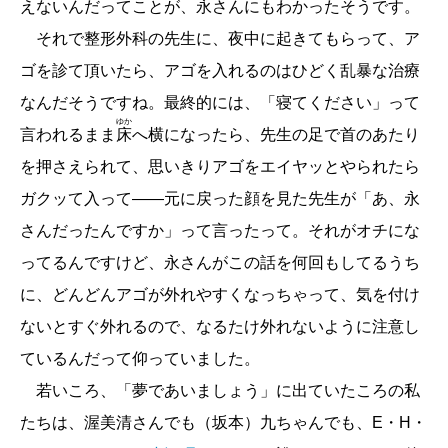
えないんだってことが、永さんにもわかったそうです。
それで整形外科の先生に、夜中に起きてもらって、ア
ゴを診て頂いたら、アゴを入れるのはひどく乱暴な治療
なんだそうですね。最終的には、「寝てください」って
ゆか
言われるまま
床
へ横になったら、先生の足で首のあたり
を押さえられて、思いきりアゴをエイヤッとやられたら
ガクッて入って――元に戻った顔を見た先生が「あ、永
さんだったんですか」って言ったって。それがオチにな
ってるんですけど、永さんがこの話を何回もしてるうち
に、どんどんアゴが外れやすくなっちゃって、気を付け
ないとすぐ外れるので、なるたけ外れないように注意し
ているんだって仰っていました。
若いころ、「夢であいましょう」に出ていたころの私
たちは、渥美清さんでも（坂本）九ちゃんでも、E・H・