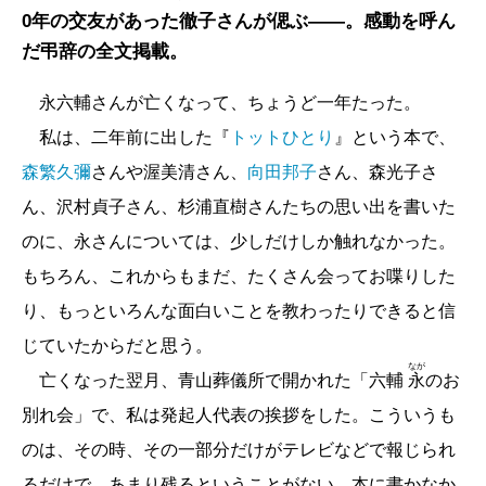
0年の交友があった徹子さんが偲ぶ――。感動を呼ん
だ弔辞の全文掲載。
永六輔さんが亡くなって、ちょうど一年たった。
私は、二年前に出した『
トットひとり
』という本で、
森繁久彌
さんや渥美清さん、
向田邦子
さん、森光子さ
ん、沢村貞子さん、杉浦直樹さんたちの思い出を書いた
のに、永さんについては、少しだけしか触れなかった。
もちろん、これからもまだ、たくさん会ってお喋りした
り、もっといろんな面白いことを教わったりできると信
じていたからだと思う。
なが
亡くなった翌月、青山葬儀所で開かれた「六輔
永
のお
別れ会」で、私は発起人代表の挨拶をした。こういうも
のは、その時、その一部分だけがテレビなどで報じられ
るだけで、あまり残るということがない。本に書かなか