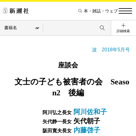
本・雑誌・ウェブ
詳細検索
波 2018年5月号
座談会
文士の子ども被害者の会 Seaso
n2 後編
阿川佐和子
阿川弘之長女
矢代朝子
矢代静一長女
内藤啓子
阪田寛夫長女