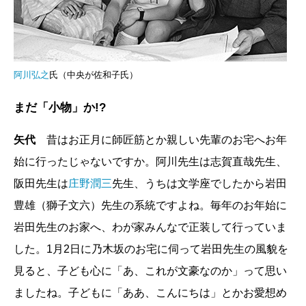
阿川弘之
氏（中央が佐和子氏）
まだ「小物」か!?
矢代
昔はお正月に師匠筋とか親しい先輩のお宅へお年
始に行ったじゃないですか。阿川先生は志賀直哉先生、
阪田先生は
庄野潤三
先生、うちは文学座でしたから岩田
豊雄（獅子文六）先生の系統ですよね。毎年のお年始に
岩田先生のお家へ、わが家みんなで正装して行っていま
した。1月2日に乃木坂のお宅に伺って岩田先生の風貌を
見ると、子ども心に「あ、これが文豪なのか」って思い
ましたね。子どもに「ああ、こんにちは」とかお愛想め