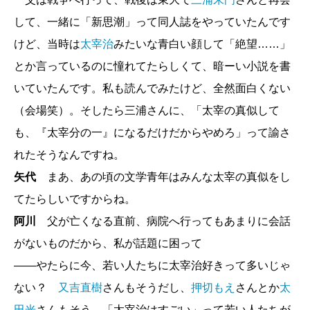
して、一緒に「新思潮」って同人誌をやっていたんです
けど、当時は
太宰治
みたいな青白い顔して「絶望……」
とか言っているのに憧れてたらしくて、暗ーい小説を書
いていたんです。私も読んでみたけど、全然面白くない
（会場笑）。そしたら三浦さんに、「太宰の真似して
も、『太宰分の一』になるだけだからやめろ」って諭さ
れたそうなんですね。
矢代
まあ、あの頃の文学青年はみんな太宰の真似をし
てたらしいですからね。
阿川
父が亡くなる直前、病院へ行ってもあまりに会話
がないものだから、私が話題に困って
――やたらに今、若い人たちに太宰治好きって多いじゃ
ない？
又吉直樹
さんもそうだし、
押切もえ
さんとか
太
田光
さんもそう。「太宰治はすごい」って若い人たちが