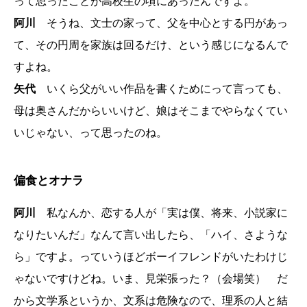
って思ったことが高校生の頃にあったんですよ。
阿川
そうね、文士の家って、父を中心とする円があっ
て、その円周を家族は回るだけ、という感じになるんで
すよね。
矢代
いくら父がいい作品を書くためにって言っても、
母は奥さんだからいいけど、娘はそこまでやらなくてい
いじゃない、って思ったのね。
偏食とオナラ
阿川
私なんか、恋する人が「実は僕、将来、小説家に
なりたいんだ」なんて言い出したら、「ハイ、さような
ら」ですよ。っていうほどボーイフレンドがいたわけじ
ゃないですけどね。いま、見栄張った？（会場笑） だ
から文学系というか、文系は危険なので、理系の人と結