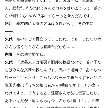
先生が音頭を取ってくれて、父、阪田さん、三浦朱門さ
ん、総勢5、6人のおじさんがコネを使いまくって、前か
ら4列目くらいのVIP席にずらーっと並んだんです。
阿川
基本的に宝塚の客席は女性だらけ、その中に
――。
矢代
ものすごく目立ってましたね。でも、まだなつめ
さんも遥くららさんも初舞台だから……。
内藤
その他大勢でね。
矢代
「虞美人」は項羽と劉邦の物語なので、若い子た
ちはみんな兵隊の役なんです。戦いの場面で、あっちへ
ワーッと行ったり、こっちへワーッて来たりするたびに
阪田先生は「うちの娘は右から4番目です！」とか言う
わけですよ。そうすると、遠藤さんが父に伝言したり、
あるいは父が「遥くららは今、左から2番目！」。相当