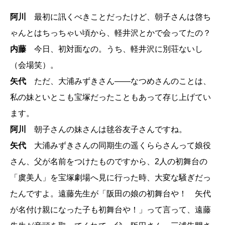
阿川
最初に訊くべきことだったけど、朝子さんは啓ち
ゃんとはちっちゃい頃から、軽井沢とかで会ってたの？
内藤
今日、初対面なの。うち、軽井沢に別荘ないし
（会場笑）。
矢代
ただ、大浦みずきさん――なつめさんのことは、
私の妹といとこも宝塚だったこともあって存じ上げてい
ます。
阿川
朝子さんの妹さんは毬谷友子さんですね。
矢代
大浦みずきさんの同期生の遥くららさんって娘役
さん、父が名前をつけたものですから、2人の初舞台の
「虞美人」を宝塚劇場へ見に行った時、大変な騒ぎだっ
たんですよ。遠藤先生が「阪田の娘の初舞台や！ 矢代
が名付け親になった子も初舞台や！」って言って、遠藤