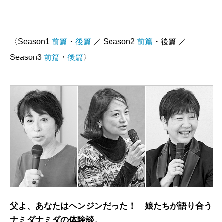
〈Season1
前篇
・
後篇
／ Season2
前篇
・後篇 ／
Season3
前篇
・
後篇
〉
父よ、あなたはヘンジンだった！ 娘たちが語り合う
ナミダナミダの体験談。