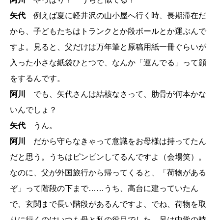
矢代
例えば夏に軽井沢の山小屋へ行く時、長期滞在だ
から、子どもたちはトランクとか段ボールとか運ぶんで
すよ。見ると、父だけは万年筆と原稿用紙一冊ぐらいが
入った小さな紙袋ひとつで、なんか「運んでる」って顔
をするんです。
阿川
でも、矢代さんは結核なさって、肋骨が何本かな
いんでしょ？
矢代
うん。
阿川
だから守らなきゃって意識をお母様は持ってたん
だと思う。うちはピンピンしてるんですよ（会場笑）。
なのに、父が外国旅行から帰ってくると、「荷物がある
ぞ」って階段の下まで……うち、高台に建っていたん
で、玄関まで長い階段があるんですよ、でね、荷物を取
りに行くのはいつも母と私の役目でした。兄は中学の時