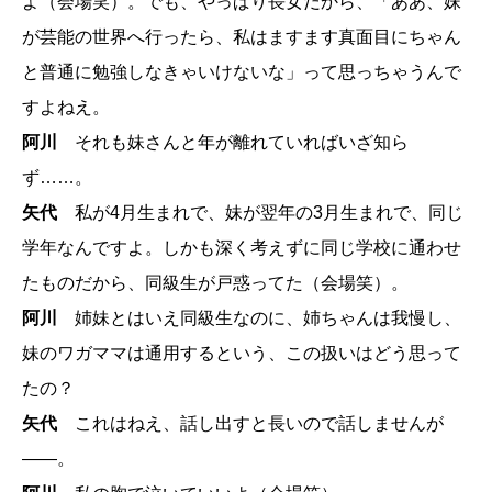
よ（会場笑）。でも、やっぱり長女だから、「ああ、妹
が芸能の世界へ行ったら、私はますます真面目にちゃん
と普通に勉強しなきゃいけないな」って思っちゃうんで
すよねえ。
阿川
それも妹さんと年が離れていればいざ知ら
ず……。
矢代
私が4月生まれで、妹が翌年の3月生まれで、同じ
学年なんですよ。しかも深く考えずに同じ学校に通わせ
たものだから、同級生が戸惑ってた（会場笑）。
阿川
姉妹とはいえ同級生なのに、姉ちゃんは我慢し、
妹のワガママは通用するという、この扱いはどう思って
たの？
矢代
これはねえ、話し出すと長いので話しませんが
――。