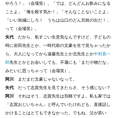
やろう！」（会場笑）。「では、どんどんお飲みになる
ことよ」「俺を殺す気か！」「そんなことないことよ」
「いい加減にしろ！ うちは山口のどん百姓の出だ！」
って（会場笑）。
矢代
だから、私すごい生意気なんですけど、子どもの
時に岩田先生とか、一時代前の文豪を生で見ちゃったか
ら、大人になってから遠藤先生とか北先生とか
中村真一
郎
先生とかとお会いしても、不遜にも「まだ小物だな」
みたいに思っちゃって（会場笑）。
阿川
まだまだ文豪じゃないなって。
矢代
だって志賀先生を見てきたらさ、そう感じない？
阿川
それはそう、志賀先生は別格ですよ。私も家では
「志賀おじいちゃん」と呼んでいたけれども、直接話し
かけることはとてもできなかった。でもね、父が若い