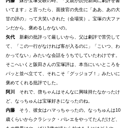
内藤
妹が宝塚受験の時、「父親が読売新聞に劇評を書
いてます」と言ったら、面接官の先生に「ああ、あの大
甘の評の」って大笑いされた（会場笑）。宝塚の大ファ
ンだから、褒めるしかないの。
矢代
新劇の批評って厳しいから、父は劇評で苦労して
て、「この一行がなければ客が入るのに」「こいつ、わ
かってない」みたいな会話をうちでしていたわけです。
そこへいくと阪田さんの宝塚評は、本当にいいところを
パッと並べ立てて、それこそ「グッジョブ！」みたいに
褒めてくれる批評でした。
阿川
それで、啓ちゃんはそんなに興味持たなかったけ
ど、なっちゅんは宝塚好きになったのね。
内藤
そう、彼女はハマっちゃったの。なっちゅんは10
歳くらいからクラシック・バレエをやってたんだけど、