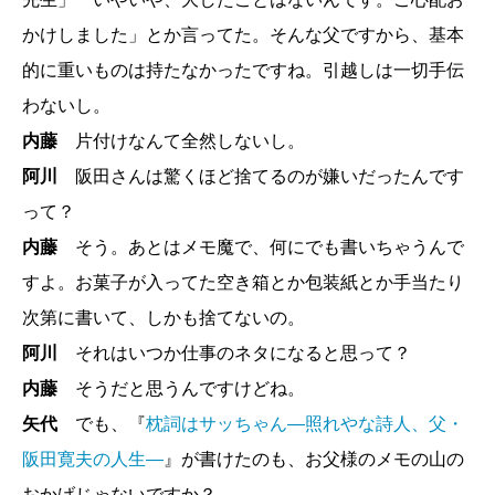
かけしました」とか言ってた。そんな父ですから、基本
的に重いものは持たなかったですね。引越しは一切手伝
わないし。
内藤
片付けなんて全然しないし。
阿川
阪田さんは驚くほど捨てるのが嫌いだったんです
って？
内藤
そう。あとはメモ魔で、何にでも書いちゃうんで
すよ。お菓子が入ってた空き箱とか包装紙とか手当たり
次第に書いて、しかも捨てないの。
阿川
それはいつか仕事のネタになると思って？
内藤
そうだと思うんですけどね。
矢代
でも、『
枕詞はサッちゃん―照れやな詩人、父・
阪田寛夫の人生―
』が書けたのも、お父様のメモの山の
おかげじゃないですか？