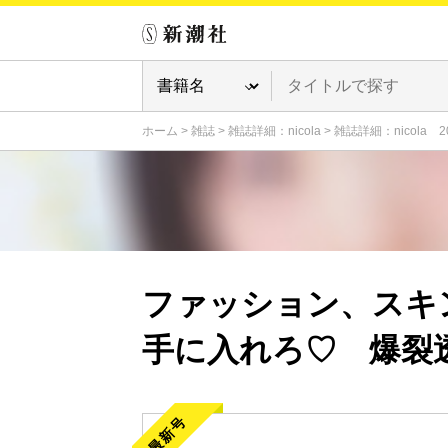
ホーム
>
雑誌
>
雑誌詳細：nicola
>
雑誌詳細：nicola 
ファッション、スキ
手に入れろ♡ 爆裂
最新号