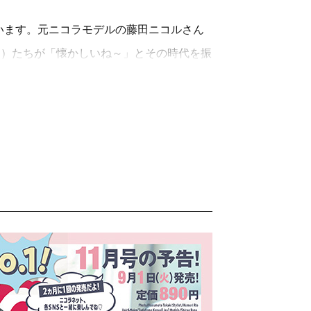
ます。元ニコラモデルの藤田ニコルさん
モ）たちが「懐かしいね～」とその時代を振
した。ニコラのアカウントでも歴代表紙や
ションになるなど、プチブーム中。「大学生
今でもニコラを保管してる！」など、嬉し
ですが、手元に残る雑誌ってやっぱり魅力
ね。7月1日発売の「ニコラ9月号」では
ゅっと詰め込みました。付録はアクセサリ
も、この先も。ティーンがときめくニコラ
編集長・若狭夢莉香