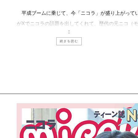
平成ブームに乗じて、今「ニコラ」が盛り上がってい
がXでニコラの話題を出してくれて、歴代の元ニコ（
り返り、元ニコラ読者のみなさんへと広がっていきま
続きを読む
過去の付録を紹介したところ、130万近いインプレッ
になってもこの時の付録使ってる！」「大人になった
い声が編集部に届いています。デジタル化が進む昨今
的。ふと開けば懐かしいあの時代の気持ちが蘇りますよ
「爆裂透明感」を大タイトルに、令和のトレンドをぎ
ーのようなパッケージが可愛いコスメ。平成も、令和
をお届けします。