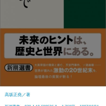
高坂正堯／著