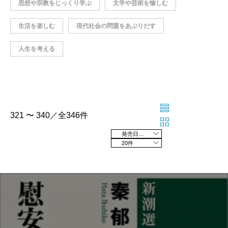
思想や宗教をじっくり学ぶ
文学や芸術を愉しむ
生活を楽しむ
現代社会の問題をあぶりだす
人生を考える
321 〜 340／全346件
発売日の新しい順
20件