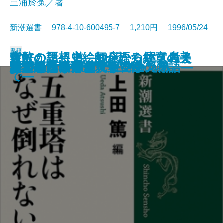
三浦於菟／著
新潮選書 978-4-10-600495-7 1,210円 1996/05/24
書籍
家紋の話―上絵師が語る紋章の美
貨幣の思想史―お金について考え
森にかよう道―知床から屋久島ま
慰安婦と戦場の性
秘伝 中学入試国語読解法
現代史の中で考える
世界史の中から考える
漱石とその時代 第四部
いのちの文化人類学
禅がわかる本
東洋医学を知っていますか
五重塔はなぜ倒れないか
科学者とは何か
天才の勉強術
漱石とその時代 第三部
卵が私になるまで―発生の物語―
分類という思想
謎とき『カラマーゾフの兄弟』
大人のための偉人伝
非言語コミュニケーション
―
た人びと―
で―